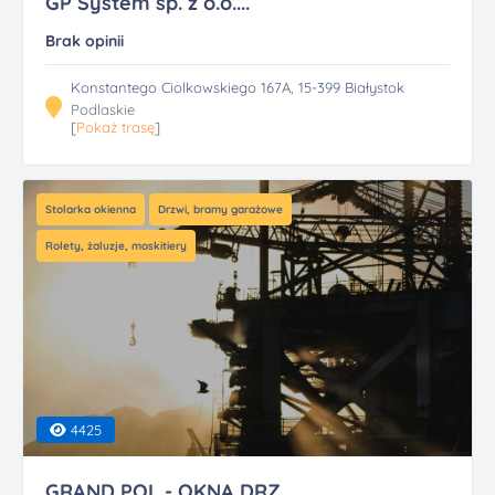
GP System sp. z o.o....
Brak opinii
Konstantego Ciolkowskiego 167A, 15-399 Białystok
Podlaskie
[
Pokaż trasę
]
Stolarka okienna
Drzwi, bramy garażowe
Rolety, żaluzje, moskitiery
4425
GRAND POL - OKNA DRZ...