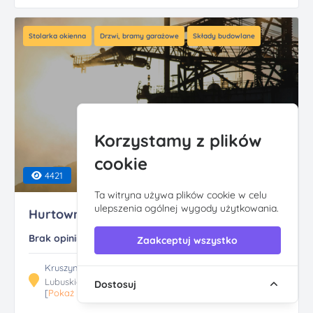
Stolarka okienna
Drzwi, bramy garażowe
Składy budowlane
Korzystamy z plików
cookie
4421
Ta witryna używa plików cookie w celu
ulepszenia ogólnej wygody użytkowania.
Hurtownia Budowlana...
Brak opinii
Zaakceptuj wszystko
Kruszyna 26G, 66-100 Sulechów
Lubuskie
Dostosuj
[
Pokaż trasę
]