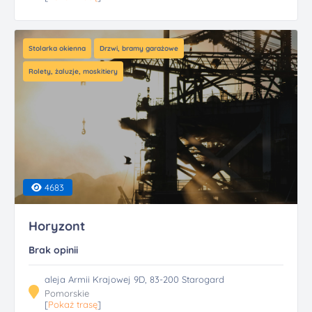
Stolarka okienna
Drzwi, bramy garażowe
Rolety, żaluzje, moskitiery
4683
Horyzont
Brak opinii
aleja Armii Krajowej 9D, 83-200 Starogard
Pomorskie
[
Pokaż trasę
]