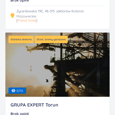
Brak opinii
Zyrardowska 19C, 96-313 Jaktorów-Kolonia
Mazowieckie
[
Pokaż trasę
]
Stolarka okienna
Drzwi, bramy garażowe
8216
GRUPA EXPERT Torun
Brak opinii