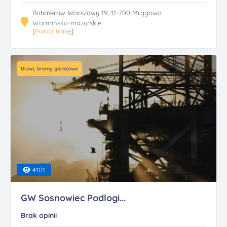
Bohaterow Warszawy 19, 11-700 Mrągowo
Warmińsko-mazurskie
[
Pokaż trasę
]
Drzwi, bramy garażowe
4101
GW Sosnowiec Podlogi...
Brak opinii