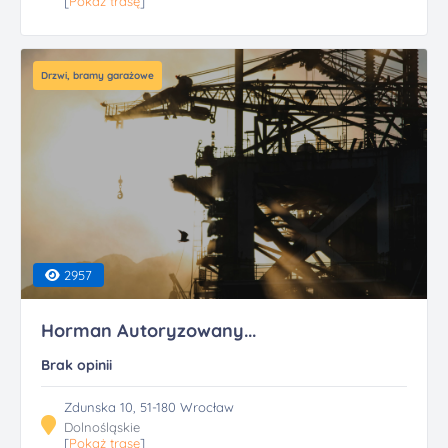
[
Pokaż trasę
]
Drzwi, bramy garażowe
2957
Horman Autoryzowany...
Brak opinii
Zdunska 10, 51-180 Wrocław
Dolnośląskie
[
Pokaż trasę
]