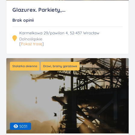
Glazurex. Parkiety,...
Brak opinii
Karmelkowa 29/pawilon 4, 52-437 Wrocław
Dolnośląskie
[
Pokaż trasę
]
Stolarka okienna
Drzwi, bramy garażowe
5031