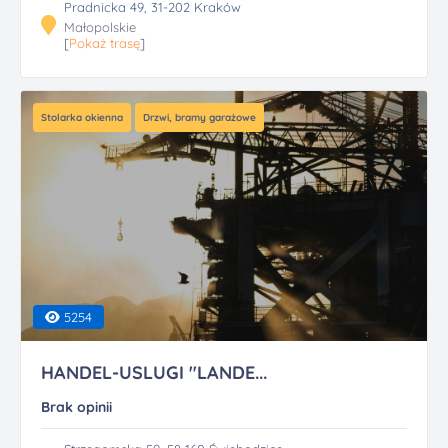
Pradnicka 49, 31-202 Kraków
Małopolskie
[
Pokaż trasę
]
Stolarka okienna
Drzwi, bramy garażowe
5254
HANDEL-USLUGI "LANDE...
Brak opinii