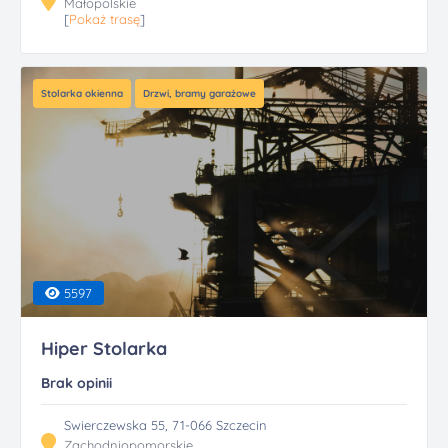
Małopolskie
[
Pokaż trasę
]
Stolarka okienna
Drzwi, bramy garażowe
5597
Hiper Stolarka
Brak opinii
Swierczewska 55, 71-066 Szczecin
Zachodniopomorskie