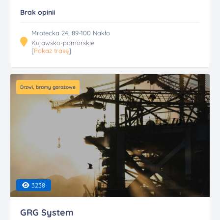
Brak opinii
Mrotecka 24, 89-100 Nakło
Kujawsko-pomorskie
[
Pokaż trasę
]
Drzwi, bramy garażowe
3238
GRG System