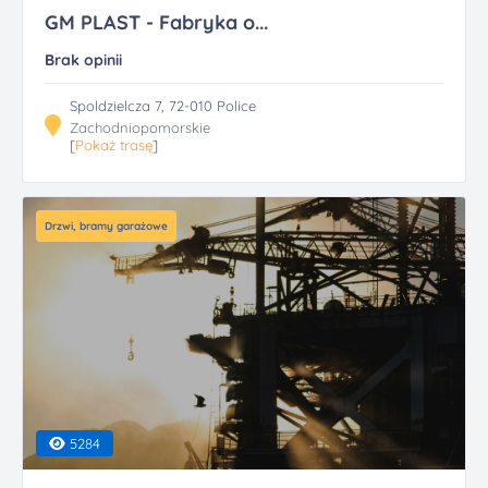
GM PLAST - Fabryka o...
Brak opinii
Spoldzielcza 7, 72-010 Police
Zachodniopomorskie
[
Pokaż trasę
]
Drzwi, bramy garażowe
5284