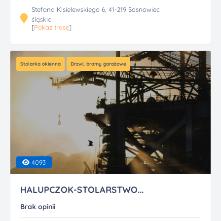
Stefana Kisielewskiego 6, 41-219 Sosnowiec
śląskie
[
Pokaż trasę
]
Stolarka okienna
Drzwi, bramy garażowe
4093
HALUPCZOK-STOLARSTWO...
Brak opinii