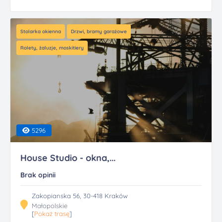
Stolarka okienna
Drzwi, bramy garażowe
Rolety, żaluzje, moskitiery
5296
House Studio - okna,...
Brak opinii
Zakopianska 56, 30-418 Kraków
Małopolskie
[
Pokaż trasę
]