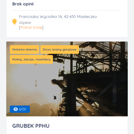
Brak opinii
Franciszka Wycislika 1A, 42-610 Miasteczko
śląskie
[
Pokaż trasę
]
Stolarka okienna
Drzwi, bramy garażowe
Rolety, żaluzje, moskitiery
6131
GRUBEK PPHU