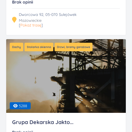
Brak opinii
Dworcowa 92, 05-070 Sulejówek
Mazowieckie
[
Pokaż trasę
]
Dachy
Stolarka okienna
Drzwi, bramy garażowe
5288
Grupa Dekarska Jakto...