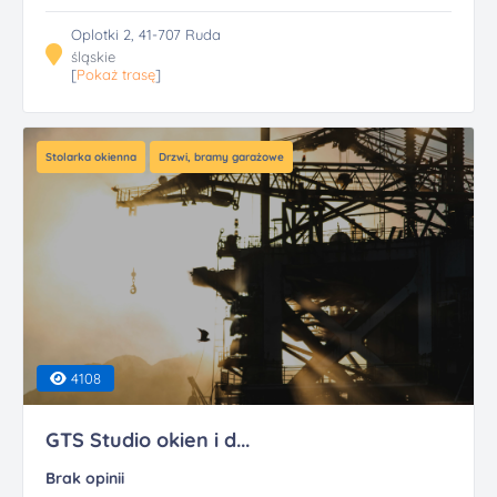
Oplotki 2, 41-707 Ruda
śląskie
[
Pokaż trasę
]
Stolarka okienna
Drzwi, bramy garażowe
4108
GTS Studio okien i d...
Brak opinii