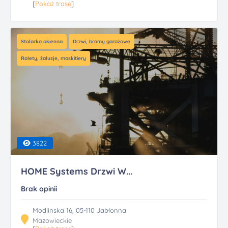
[
Pokaż trasę
]
Stolarka okienna
Drzwi, bramy garażowe
Rolety, żaluzje, moskitiery
3822
HOME Systems Drzwi W...
Brak opinii
Modlinska 16, 05-110 Jabłonna
Mazowieckie