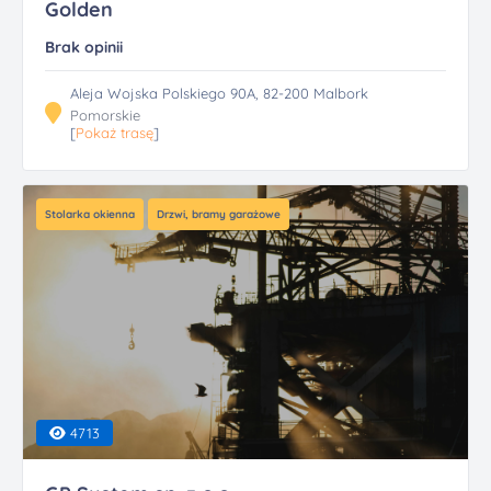
Golden
Brak opinii
Aleja Wojska Polskiego 90A, 82-200 Malbork
Pomorskie
[
Pokaż trasę
]
Stolarka okienna
Drzwi, bramy garażowe
4713