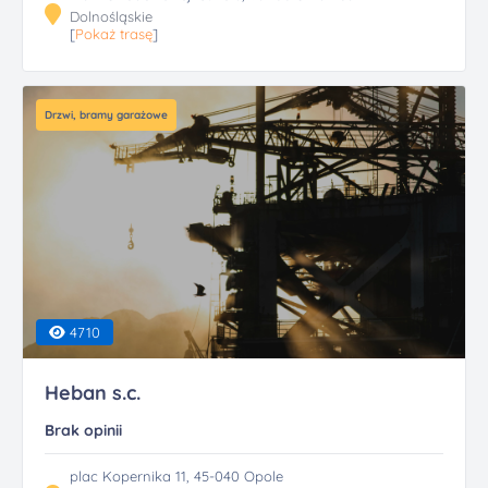
Dolnośląskie
[
Pokaż trasę
]
Drzwi, bramy garażowe
4710
Heban s.c.
Brak opinii
plac Kopernika 11, 45-040 Opole