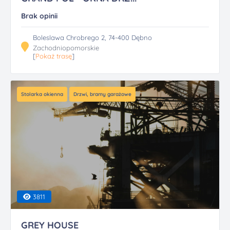
Brak opinii
Boleslawa Chrobrego 2, 74-400 Dębno
Zachodniopomorskie
[
Pokaż trasę
]
Stolarka okienna
Drzwi, bramy garażowe
3811
GREY HOUSE