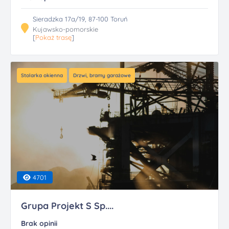
Sieradzka 17a/19, 87-100 Toruń
Kujawsko-pomorskie
[
Pokaż trasę
]
Stolarka okienna
Drzwi, bramy garażowe
4701
Grupa Projekt S Sp....
Brak opinii