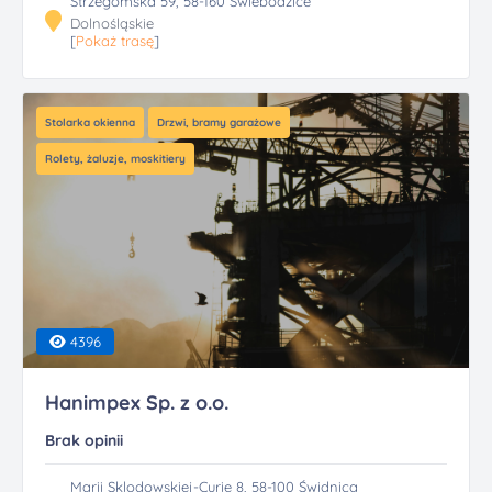
Strzegomska 59, 58-160 Świebodzice
Dolnośląskie
[
Pokaż trasę
]
Stolarka okienna
Drzwi, bramy garażowe
Rolety, żaluzje, moskitiery
4396
Hanimpex Sp. z o.o.
Brak opinii
Marii Sklodowskiej-Curie 8, 58-100 Świdnica