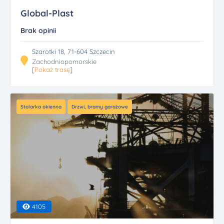
Global-Plast
Brak opinii
Szarotki 18, 71-604 Szczecin
Zachodniopomorskie
[
Pokaż trasę
]
Stolarka okienna
Drzwi, bramy garażowe
4105