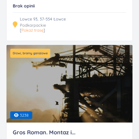
Brak opinii
Lowce 93, 37-554 Łowce
Podkarpackie
[
Pokaż trasę
]
Drzwi, bramy garażowe
3238
Gros Roman. Montaz i...