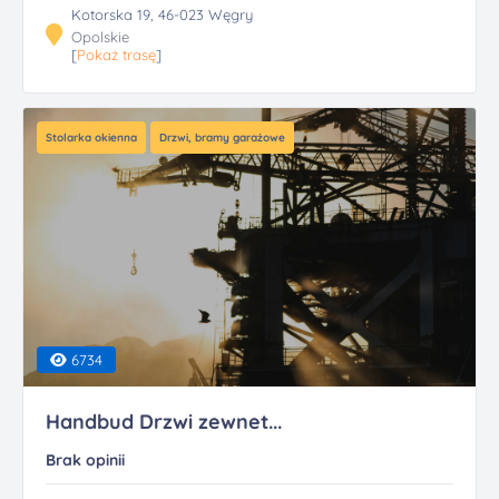
Kotorska 19, 46-023 Węgry
Opolskie
[
Pokaż trasę
]
Stolarka okienna
Drzwi, bramy garażowe
6734
Handbud Drzwi zewnet...
Brak opinii