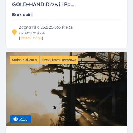
GOLD-HAND Drzwi i Pa...
Brak opinii
Zagnanska 232, 25-563 Kielce
świętokrzyskie
[
Pokaż trasę
]
Stolarka okienna
Drzwi, bramy garażowe
3530