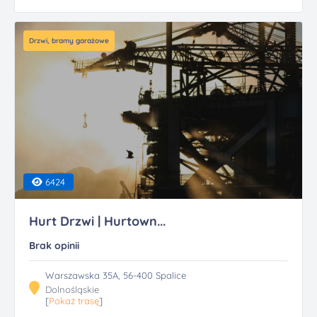
Drzwi, bramy garażowe
6424
Hurt Drzwi | Hurtown...
Brak opinii
Warszawska 35A, 56-400 Spalice
Dolnośląskie
[
Pokaż trasę
]