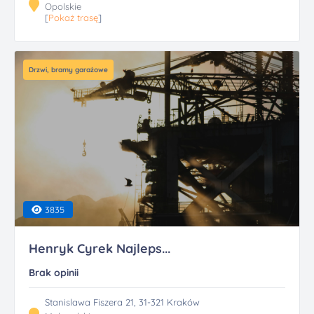
Opolskie
[
Pokaż trasę
]
Drzwi, bramy garażowe
3835
Henryk Cyrek Najleps...
Brak opinii
Stanislawa Fiszera 21, 31-321 Kraków