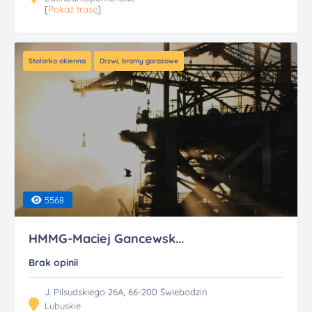
[
Pokaż trasę
]
Stolarka okienna
Drzwi, bramy garażowe
5568
HMMG-Maciej Gancewsk...
Brak opinii
J. Pilsudskiego 26A, 66-200 Świebodzin
Lubuskie