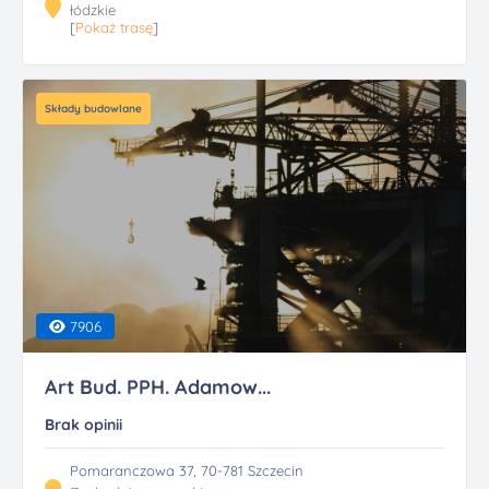
łódzkie
[
Pokaż trasę
]
Składy budowlane
7906
Art Bud. PPH. Adamow...
Brak opinii
Pomaranczowa 37, 70-781 Szczecin