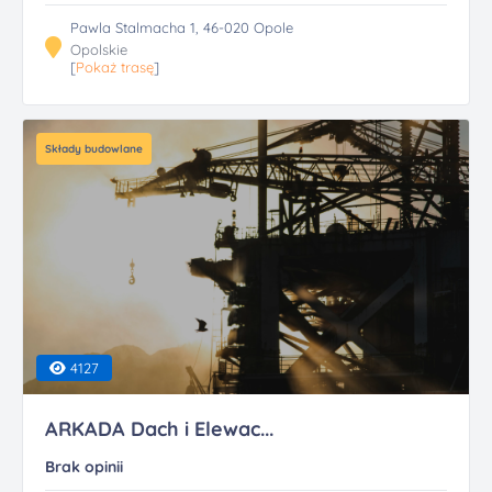
Pawla Stalmacha 1, 46-020 Opole
Opolskie
[
Pokaż trasę
]
Składy budowlane
4127
ARKADA Dach i Elewac...
Brak opinii