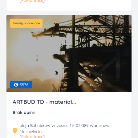
[
Pokaż trasę
]
Składy budowlane
5576
ARTBUD TD - material...
Brak opinii
aleja Bohaterow Wrzesnia 19, 02-389 Warszawa
Mazowieckie
[
Pokaż trasę
]