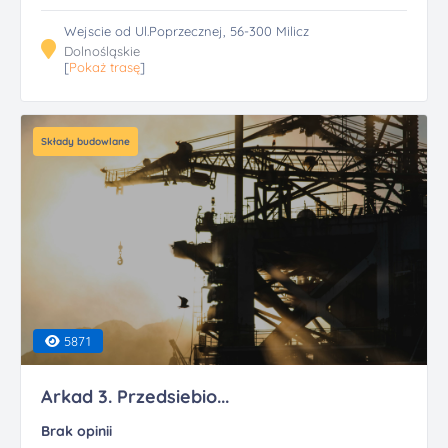
Wejscie od Ul.Poprzecznej, 56-300 Milicz
Dolnośląskie
[
Pokaż trasę
]
Składy budowlane
5871
Arkad 3. Przedsiebio...
Brak opinii