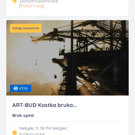
Zachodniopomorskie
[
Pokaż trasę
]
Składy budowlane
4398
ART-BUD Kostka bruko...
Brak opinii
Niebylec 5, 38-114 Niebylec
Podkarpackie