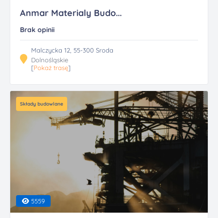
Anmar Materialy Budo...
Brak opinii
Malczycka 12, 55-300 Sroda
Dolnośląskie
[
Pokaż trasę
]
Składy budowlane
5559