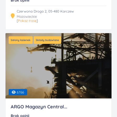
Brak opinii
Czerwona Droga 2, 05-480 Karczew
Mazowieckie
[
Pokaż trasę
]
Salony łazienek
Składy budowlane
6766
ARGO Magazyn Central...
Brak opinii