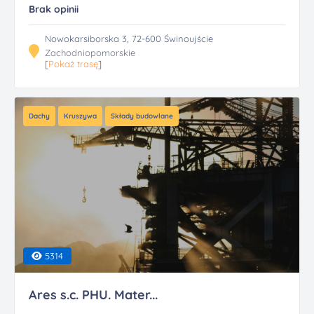
Brak opinii
Nowokarsiborska 3, 72-600 Świnoujście
Zachodniopomorskie
[
Pokaż trasę
]
Dachy
Kruszywa
Składy budowlane
5314
Ares s.c. PHU. Mater...