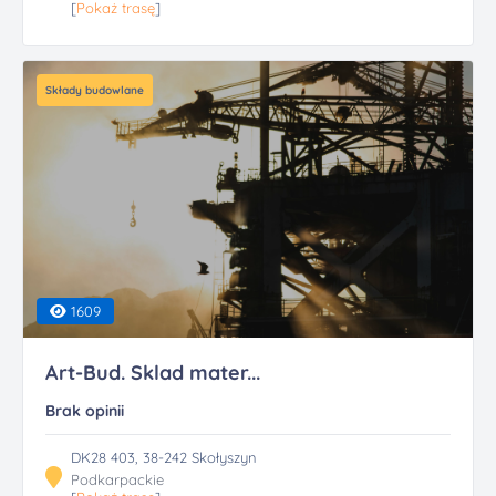
[
Pokaż trasę
]
Składy budowlane
1609
Art-Bud. Sklad mater...
Brak opinii
DK28 403, 38-242 Skołyszyn
Podkarpackie