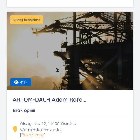
Składy budowlane
4117
ARTOM-DACH Adam Rafa...
Brak opinii
Olsztynska 22, 14-100 Ostróda
Warmińsko-mazurskie
[
Pokaż trasę
]