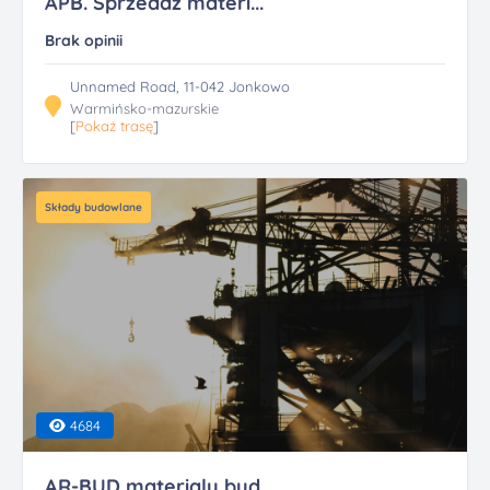
APB. Sprzedaz materi...
Brak opinii
Unnamed Road, 11-042 Jonkowo
Warmińsko-mazurskie
[
Pokaż trasę
]
Składy budowlane
4684
AR-BUD materialy bud...