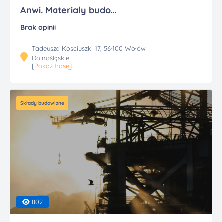
Anwi. Materialy budo...
Brak opinii
Tadeusza Kosciuszki 17, 56-100 Wołów
Dolnośląskie
[
Pokaż trasę
]
Składy budowlane
802