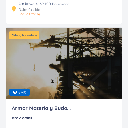
Arnikowa 4, 59-100 Polkowice
Dolnośląskie
[
Pokaż trasę
]
Składy budowlane
6740
Armar Materialy Budo...
Brak opinii