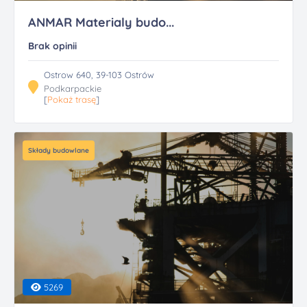
ANMAR Materialy budo...
Brak opinii
Ostrow 640, 39-103 Ostrów
Podkarpackie
[
Pokaż trasę
]
Składy budowlane
5269