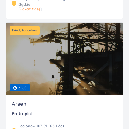
śląskie
[
Pokaż trasę
]
Składy budowlane
3560
Arsen
Brak opinii
Legionow 107, 91-073 Łódź