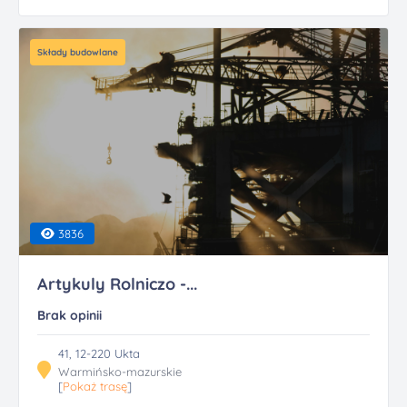
Składy budowlane
3836
Artykuly Rolniczo -...
Brak opinii
41, 12-220 Ukta
Warmińsko-mazurskie
[
Pokaż trasę
]