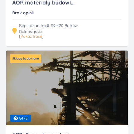
AOR materialy budowl...
Brak opinii
Republikanska 8, 59-420 Bolków
Dolnośląskie
[
Pokaż trasę
]
Składy budowlane
8478