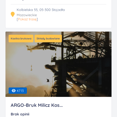
Kolbielska 55, 05-300 Stojadła
Mazowieckie
[
Pokaż trasę
]
Kostka brukowa
Składy budowlane
4713
ARGO-Bruk Milicz Kos...
Brak opinii