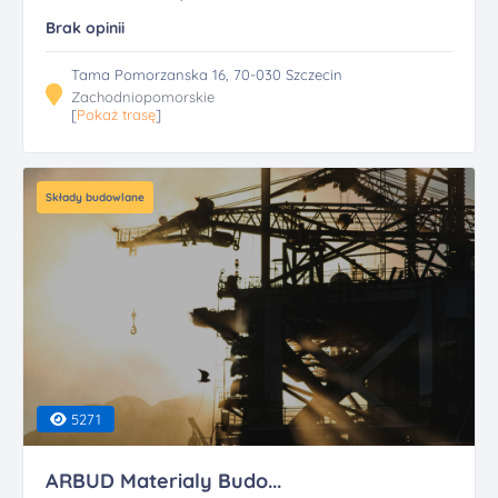
Brak opinii
Tama Pomorzanska 16, 70-030 Szczecin
Zachodniopomorskie
[
Pokaż trasę
]
Składy budowlane
5271
ARBUD Materialy Budo...