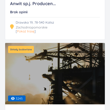
Anwit sp.j. Producen...
Brak opinii
Drawska 19, 78-540 Kalisz
Zachodniopomorskie
[
Pokaż trasę
]
Składy budowlane
3245