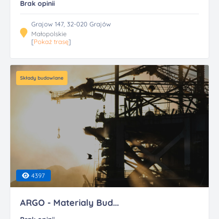
Brak opinii
Grajow 147, 32-020 Grajów
Małopolskie
[
Pokaż trasę
]
Składy budowlane
4397
ARGO - Materialy Bud...