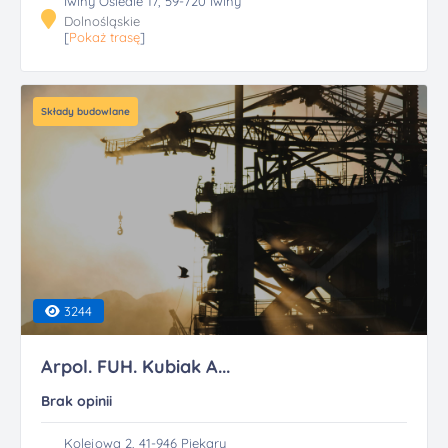
Iwiny Osiedle 17, 59-720 Iwiny
Dolnośląskie
[
Pokaż trasę
]
Składy budowlane
3244
Arpol. FUH. Kubiak A...
Brak opinii
Kolejowa 2, 41-946 Piekary