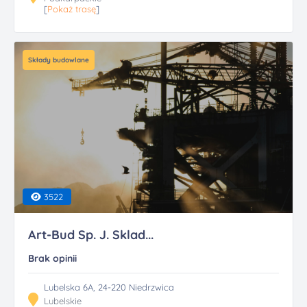
[
Pokaż trasę
]
Składy budowlane
3522
Art-Bud Sp. J. Sklad...
Brak opinii
Lubelska 6A, 24-220 Niedrzwica
Lubelskie