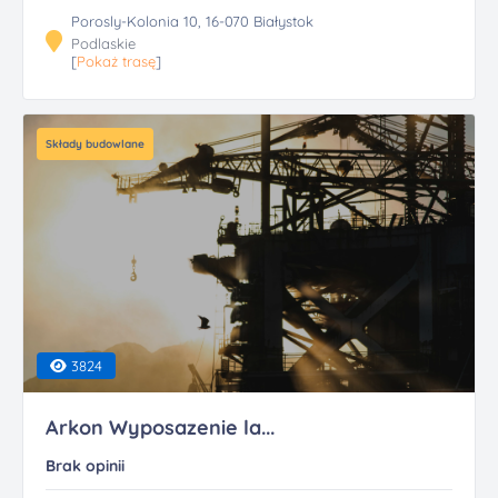
Porosly-Kolonia 10, 16-070 Białystok
Podlaskie
[
Pokaż trasę
]
Składy budowlane
3824
Arkon Wyposazenie la...
Brak opinii