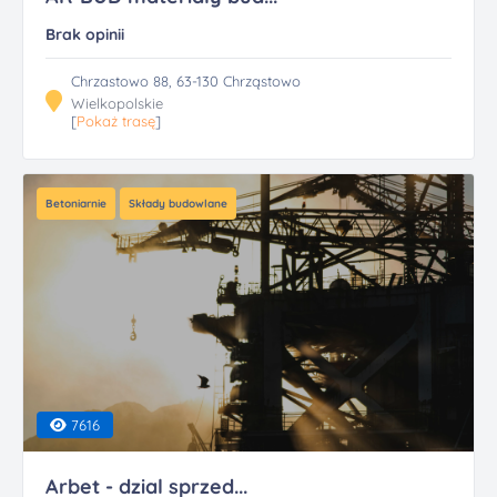
Brak opinii
Chrzastowo 88, 63-130 Chrząstowo
Wielkopolskie
[
Pokaż trasę
]
Betoniarnie
Składy budowlane
7616
Arbet - dzial sprzed...