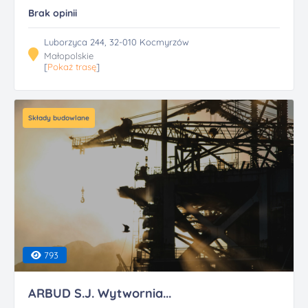
Brak opinii
Luborzyca 244, 32-010 Kocmyrzów
Małopolskie
[
Pokaż trasę
]
Składy budowlane
793
ARBUD S.J. Wytwornia...