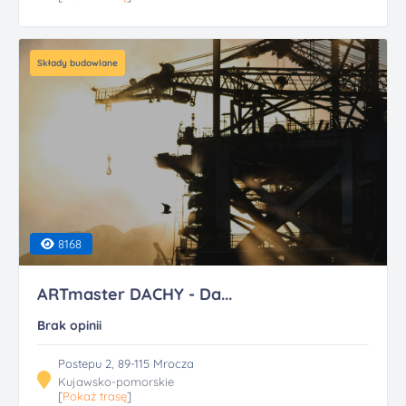
Składy budowlane
8168
ARTmaster DACHY - Da...
Brak opinii
Postepu 2, 89-115 Mrocza
Kujawsko-pomorskie
[
Pokaż trasę
]