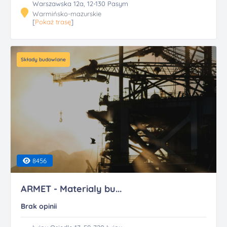
Warszawska 12a, 12-130 Pasym
Warmińsko-mazurskie
[
Pokaż trasę
]
Składy budowlane
8456
ARMET - Materialy bu...
Brak opinii