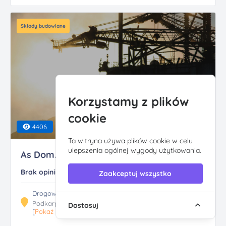
Składy budowlane
Korzystamy z plików
cookie
4406
Ta witryna używa plików cookie w celu
ulepszenia ogólnej wygody użytkowania.
As Dom. Materialy bu...
Brak opinii
Zaakceptuj wszystko
Drogowcow 7, 39-200 Dębica
Podkarpackie
Dostosuj
[
Pokaż trasę
]