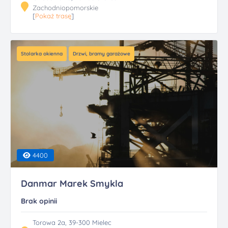
Zachodniopomorskie
[
Pokaż trasę
]
Stolarka okienna
Drzwi, bramy garażowe
4400
Danmar Marek Smykla
Brak opinii
Torowa 2a, 39-300 Mielec