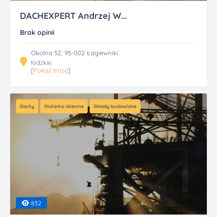
DACHEXPERT Andrzej W...
Brak opinii
Okolna 52, 95-002 Łagiewniki
łódzkie
[
Pokaż trasę
]
Dachy
Stolarka okienna
Składy budowlane
832