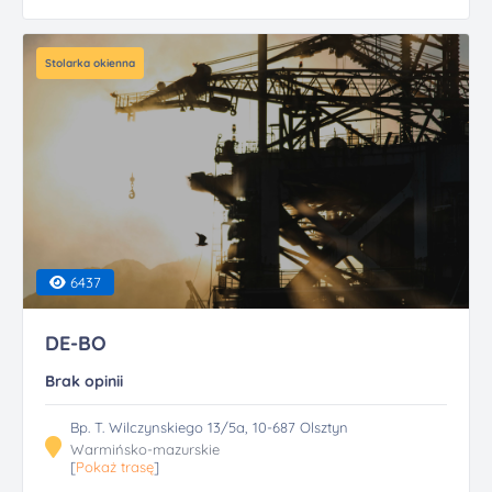
Stolarka okienna
6437
DE-BO
Brak opinii
Bp. T. Wilczynskiego 13/5a, 10-687 Olsztyn
Warmińsko-mazurskie
[
Pokaż trasę
]