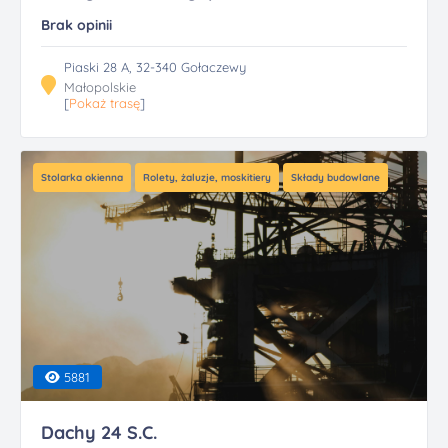
Brak opinii
Piaski 28 A, 32-340 Gołaczewy
Małopolskie
[
Pokaż trasę
]
Stolarka okienna
Rolety, żaluzje, moskitiery
Składy budowlane
5881
Dachy 24 S.C.