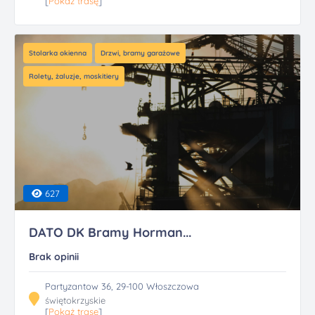
[
Pokaż trasę
]
Stolarka okienna
Drzwi, bramy garażowe
Rolety, żaluzje, moskitiery
627
DATO DK Bramy Horman...
Brak opinii
Partyzantow 36, 29-100 Włoszczowa
świętokrzyskie
[
Pokaż trasę
]