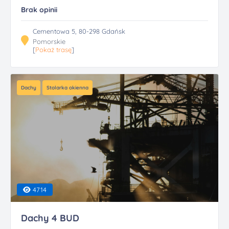
Brak opinii
Cementowa 5, 80-298 Gdańsk
Pomorskie
[
Pokaż trasę
]
Dachy
Stolarka okienna
4714
Dachy 4 BUD