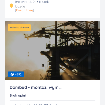
Brukowa 18, 91-341 Łódź
łódzkie
[
Pokaż trasę
]
Stolarka okienna
4992
Dambud - montaz, wym...
Brak opinii