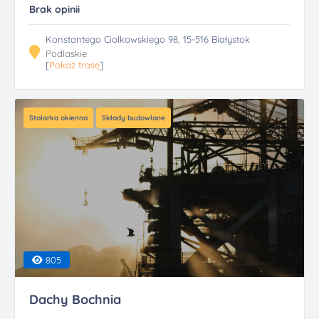
Brak opinii
Konstantego Ciolkowskiego 98, 15-516 Białystok
Podlaskie
[
Pokaż trasę
]
Stolarka okienna
Składy budowlane
805
Dachy Bochnia