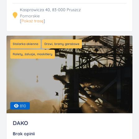
Kasprowicza 40, 83-000 Pruszcz
Pomorskie
[
Pokaż trasę
]
Stolarka okienna
Drzwi, bramy garażowe
Rolety, żaluzje, moskitiery
810
DAKO
Brak opinii