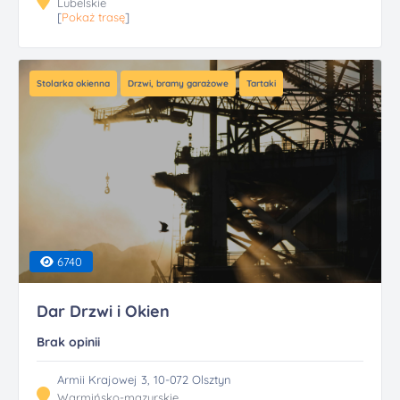
Lubelskie
[
Pokaż trasę
]
Stolarka okienna
Drzwi, bramy garażowe
Tartaki
6740
Dar Drzwi i Okien
Brak opinii
Armii Krajowej 3, 10-072 Olsztyn
Warmińsko-mazurskie