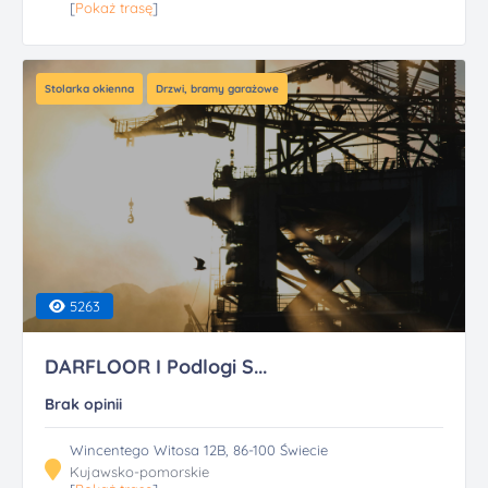
[
Pokaż trasę
]
Stolarka okienna
Drzwi, bramy garażowe
5263
DARFLOOR I Podlogi S...
Brak opinii
Wincentego Witosa 12B, 86-100 Świecie
Kujawsko-pomorskie