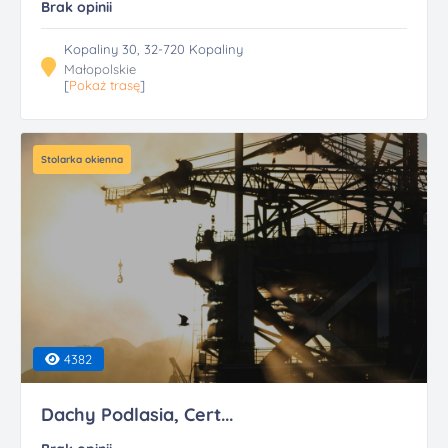
Brak opinii
Kopaliny 30, 32-720 Kopaliny
Małopolskie
[
Pokaż trasę
]
Stolarka okienna
4382
Dachy Podlasia, Cert...