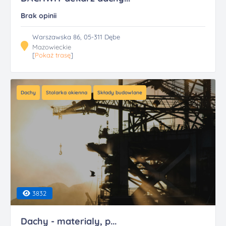
Brak opinii
Warszawska 86, 05-311 Dębe
Mazowieckie
[
Pokaż trasę
]
Dachy
Stolarka okienna
Składy budowlane
3832
Dachy - materialy, p...