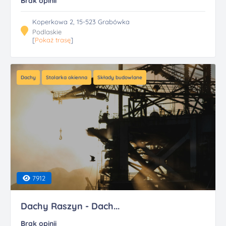
Brak opinii
Koperkowa 2, 15-523 Grabówka
Podlaskie
[
Pokaż trasę
]
Dachy
Stolarka okienna
Składy budowlane
7912
Dachy Raszyn - Dach...
Brak opinii