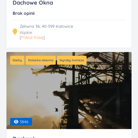
Dachowe Okna
Brak opinii
Zeliwna 36, 40-599 Katowice
śląskie
[
Pokaż trasę
]
Dachy
Stolarka okienna
Wyroby hutnicze
3846