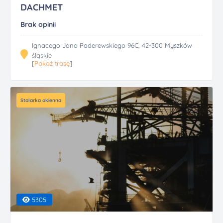
DACHMET
Brak opinii
Ignacego Jana Paderewskiego 96C, 42-300 Myszków
śląskie
[
Pokaż trasę
]
Stolarka okienna
5305