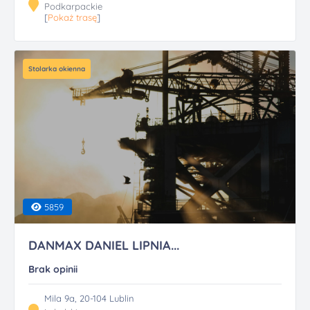
Podkarpackie
[
Pokaż trasę
]
Stolarka okienna
5859
DANMAX DANIEL LIPNIA...
Brak opinii
Mila 9a, 20-104 Lublin