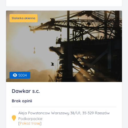
Stolarka okienna
5004
Dawkar s.c.
Brak opinii
Aleja Powstancow Warszawy 38/U1, 35-329 Rzeszów
Podkarpackie
[
Pokaż trasę
]