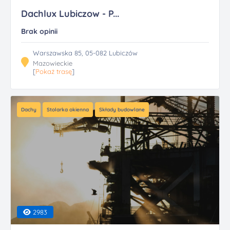
Dachlux Lubiczow - P...
Brak opinii
Warszawska 85, 05-082 Lubiczów
Mazowieckie
[
Pokaż trasę
]
Dachy
Stolarka okienna
Składy budowlane
2983