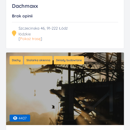
Dachmaxx
Brak opinii
Szczecinska 46, 91-222 Łódź
łódzkie
[
Pokaż trasę
]
Dachy
Stolarka okienna
Składy budowlane
4407