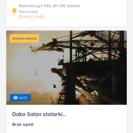
Budowlanych 64G, 80-298 Gdańsk
Pomorskie
[
Pokaż trasę
]
Stolarka okienna
6432
Dako Salon stolarki...
Brak opinii