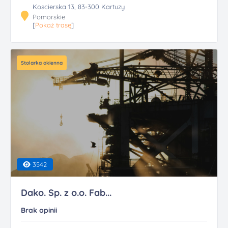
Koscierska 13, 83-300 Kartuzy
Pomorskie
[
Pokaż trasę
]
Stolarka okienna
3542
Dako. Sp. z o.o. Fab...
Brak opinii