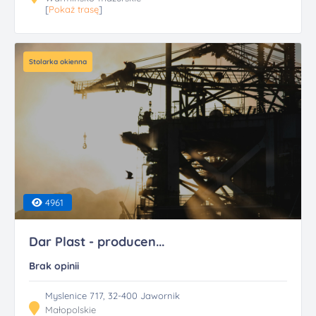
[
Pokaż trasę
]
Stolarka okienna
4961
Dar Plast - producen...
Brak opinii
Myslenice 717, 32-400 Jawornik
Małopolskie