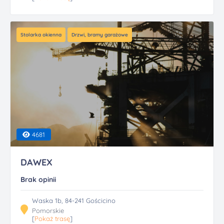
Stolarka okienna
Drzwi, bramy garażowe
4681
DAWEX
Brak opinii
Waska 1b, 84-241 Gościcino
Pomorskie
[
Pokaż trasę
]