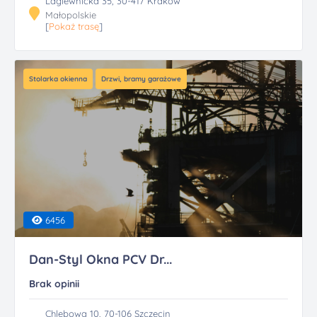
Lagiewnicka 35, 30-417 Kraków
Małopolskie
[
Pokaż trasę
]
Stolarka okienna
Drzwi, bramy garażowe
6456
Dan-Styl Okna PCV Dr...
Brak opinii
Chlebowa 10, 70-106 Szczecin