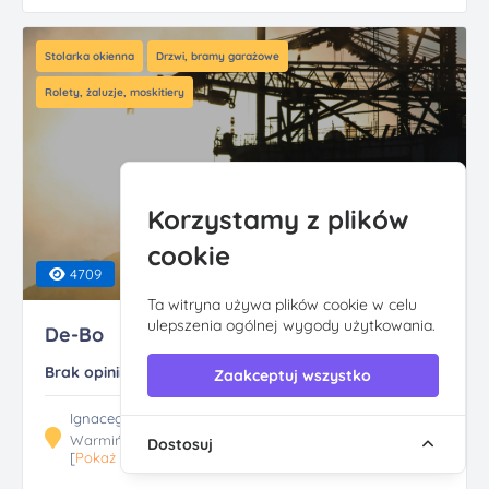
Stolarka okienna
Drzwi, bramy garażowe
Rolety, żaluzje, moskitiery
Korzystamy z plików
cookie
4709
Ta witryna używa plików cookie w celu
ulepszenia ogólnej wygody użytkowania.
De-Bo
Brak opinii
Zaakceptuj wszystko
Ignacego Krasickiego 6, 10-685 Olsztyn
Warmińsko-mazurskie
Dostosuj
[
Pokaż trasę
]