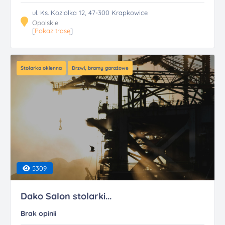
ul. Ks. Koziolka 12, 47-300 Krapkowice
Opolskie
[
Pokaż trasę
]
Stolarka okienna
Drzwi, bramy garażowe
5309
Dako Salon stolarki...
Brak opinii