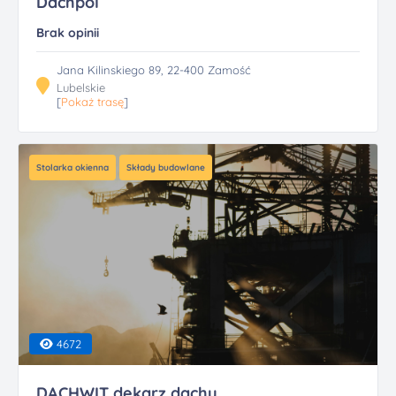
Dachpol
Brak opinii
Jana Kilinskiego 89, 22-400 Zamość
Lubelskie
[
Pokaż trasę
]
Stolarka okienna
Składy budowlane
4672
DACHWIT dekarz dachy...