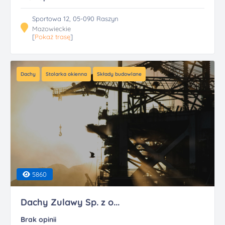
Sportowa 12, 05-090 Raszyn
Mazowieckie
[
Pokaż trasę
]
Dachy
Stolarka okienna
Składy budowlane
5860
Dachy Zulawy Sp. z o...
Brak opinii