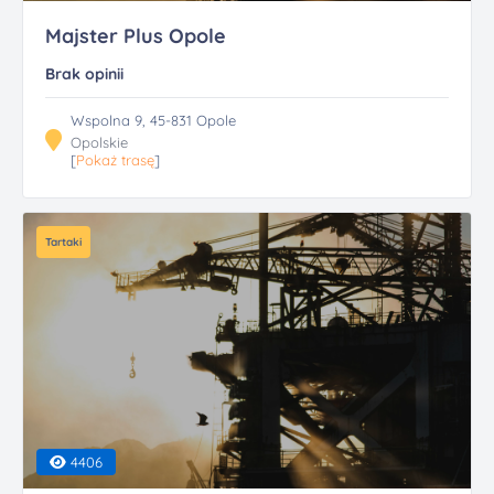
Majster Plus Opole
Brak opinii
Wspolna 9, 45-831 Opole
Opolskie
[
Pokaż trasę
]
Tartaki
4406