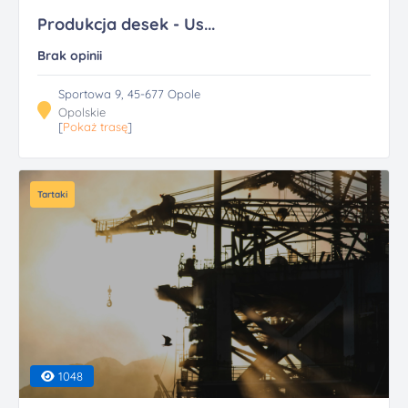
Produkcja desek - Us...
Brak opinii
Sportowa 9, 45-677 Opole
Opolskie
[
Pokaż trasę
]
Tartaki
1048