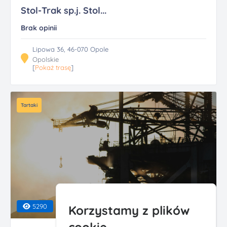
Stol-Trak sp.j. Stol...
Brak opinii
Lipowa 36, 46-070 Opole
Opolskie
[
Pokaż trasę
]
Tartaki
5290
Korzystamy z plików