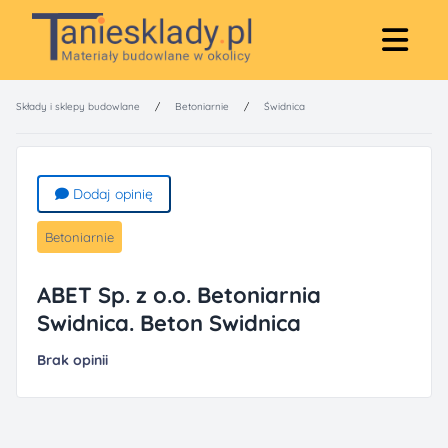
Składy i sklepy budowlane
/
Betoniarnie
/
Świdnica
Dodaj opinię
Betoniarnie
ABET Sp. z o.o. Betoniarnia
Swidnica. Beton Swidnica
Brak opinii