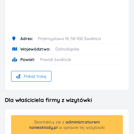
Adres:
Przemyslowa 14, 58-100 Świdnica
Województwo:
Dolnośląskie
Powiat:
Powiat świdnicki
Pokaż trasę
Dla właściciela firmy z wizytówki
Skontaktuj sie z
administratorem
taniesklady.pl
w sprawie tej wizytówki