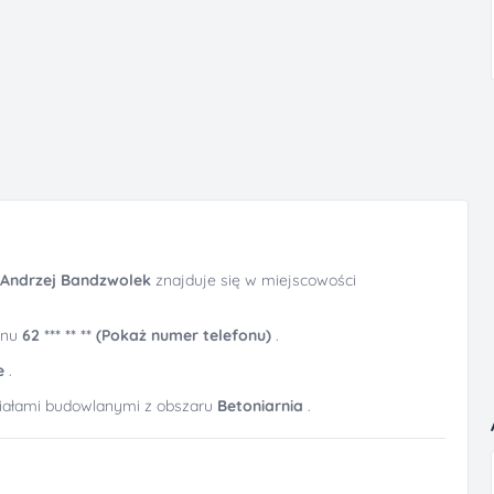
t Andrzej Bandzwolek
znajduje się w miejscowości
onu
62 *** ** ** (Pokaż numer telefonu)
.
e
.
riałami budowlanymi z obszaru
Betoniarnia
.