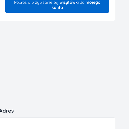
Poproś o przypisanie tej
wizytówki
do
mojego
konta
Adres