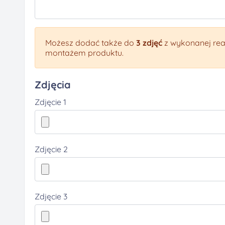
Możesz dodać także do
3 zdjęć
z wykonanej real
montażem produktu.
Zdjęcia
Zdjęcie 1
Zdjęcie 2
Zdjęcie 3