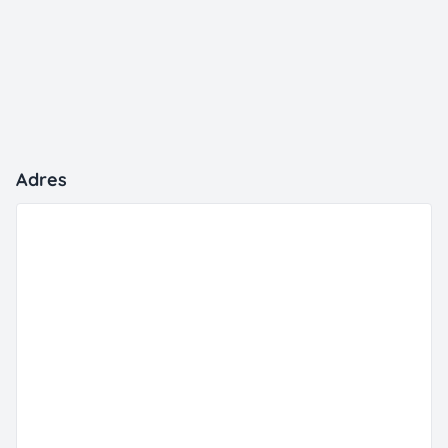
Adres