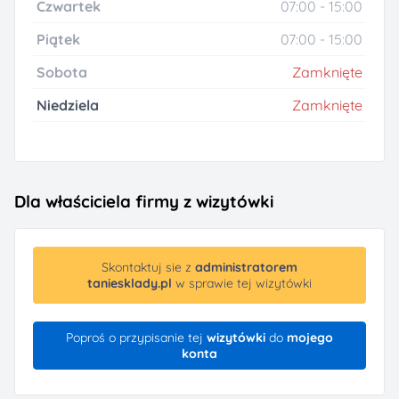
Czwartek
07:00 - 15:00
Piątek
07:00 - 15:00
Sobota
Zamknięte
Niedziela
Zamknięte
Dla właściciela firmy z wizytówki
Skontaktuj sie z
administratorem
taniesklady.pl
w sprawie tej wizytówki
Poproś o przypisanie tej
wizytówki
do
mojego
konta