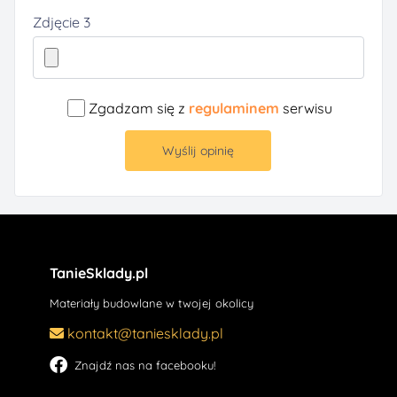
Zdjęcie 3
Zgadzam się z
regulaminem
serwisu
Wyślij opinię
TanieSklady.pl
Materiały budowlane w twojej okolicy
kontakt@taniesklady.pl
Znajdź nas na facebooku!