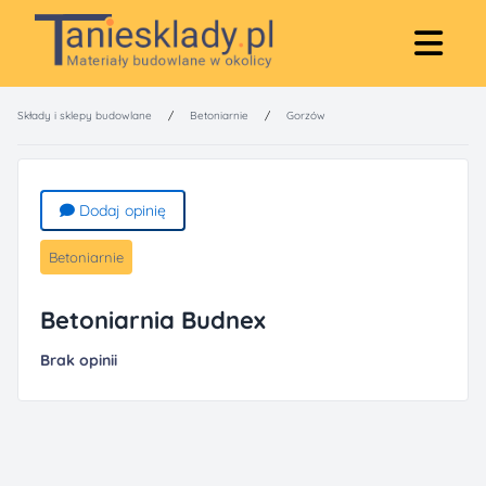
Składy i sklepy budowlane
/
Betoniarnie
/
Gorzów
Dodaj opinię
Betoniarnie
Betoniarnia Budnex
Brak opinii