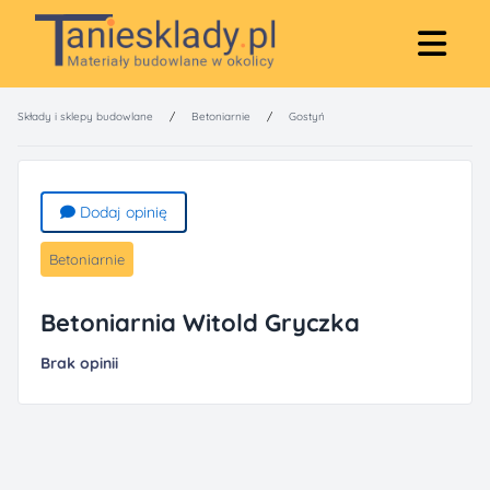
Składy i sklepy budowlane
/
Betoniarnie
/
Gostyń
Dodaj opinię
Betoniarnie
Betoniarnia Witold Gryczka
Brak opinii