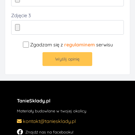
Zdjęcie 3
Zgadzam się z
regulaminem
serwisu
Wyślij opinię
TanieSklady.pl
Materiały budowlane w twojej okolicy
kontakt@taniesklady.pl
Znajdź nas na facebooku!