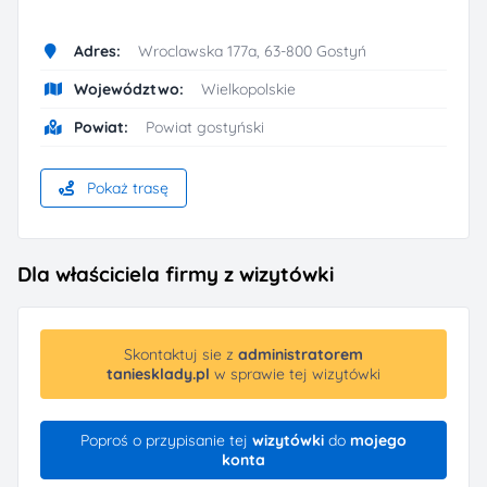
Adres:
Wroclawska 177a, 63-800 Gostyń
Województwo:
Wielkopolskie
Powiat:
Powiat gostyński
Pokaż trasę
Dla właściciela firmy z wizytówki
Skontaktuj sie z
administratorem
taniesklady.pl
w sprawie tej wizytówki
Poproś o przypisanie tej
wizytówki
do
mojego
konta