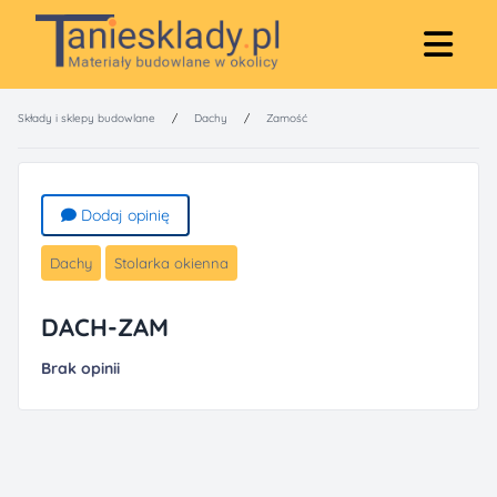
Składy i sklepy budowlane
/
Dachy
/
Zamość
Dodaj opinię
Dachy
Stolarka okienna
DACH-ZAM
Brak opinii