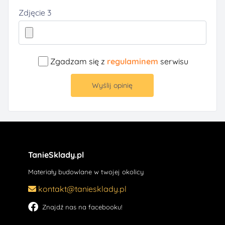
Zdjęcie 3
Zgadzam się z
regulaminem
serwisu
Wyślij opinię
TanieSklady.pl
Materiały budowlane w twojej okolicy
kontakt@taniesklady.pl
Znajdź nas na facebooku!