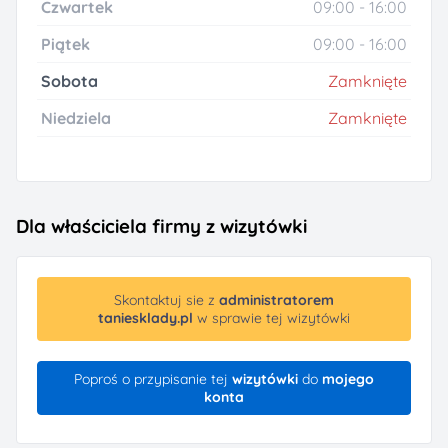
Czwartek
09:00 - 16:00
Piątek
09:00 - 16:00
Sobota
Zamknięte
Niedziela
Zamknięte
Dla właściciela firmy z wizytówki
Skontaktuj sie z
administratorem
taniesklady.pl
w sprawie tej wizytówki
Poproś o przypisanie tej
wizytówki
do
mojego
konta