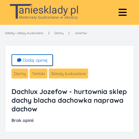
Składy i sklepy budowlane
/
Dachy
/
Józefów
Dodaj opinię
Dachy
Tartaki
Składy budowlane
Dachlux Jozefow - hurtownia sklep
dachy blacha dachowka naprawa
dachow
Brak opinii