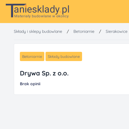
Składy i sklepy budowlane
/
Betoniarnie
/
Sierakowice
Betoniarnie
Składy budowlane
Drywa Sp. z o.o.
Brak opinii