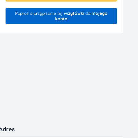
Poproś o przypisanie tej
wizytówki
do
mojego
konta
Adres