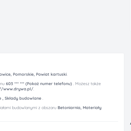
owice, Pomorskie, Powiat kartuski
.
onu
603 *** *** (Pokaż numer telefonu)
. Możesz także
://www.drywa.pl/
.
e ,
Składy budowlane
.
riałami budowlanymi z obszaru
Betoniarnia,
Materiały