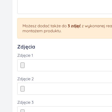
Możesz dodać także do
3 zdjęć
z wykonanej real
montażem produktu.
Zdjęcia
Zdjęcie 1
Zdjęcie 2
Zdjęcie 3