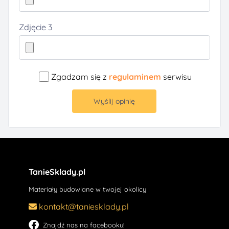
Zdjęcie 3
Zgadzam się z
regulaminem
serwisu
Wyślij opinię
TanieSklady.pl
Materiały budowlane w twojej okolicy
kontakt@taniesklady.pl
Znajdź nas na facebooku!