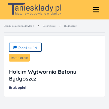
Składy i sklepy budowlane
/
Betoniarnie
/
Bydgoszcz
Dodaj opinię
Betoniarnie
Holcim Wytwornia Betonu
Bydgoszcz
Brak opinii