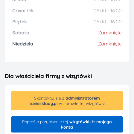
Czwartek
06:00 - 16:00
Piątek
06:00 - 16:00
Sobota
Zamknięte
Niedziela
Zamknięte
Dla właściciela firmy z wizytówki
Skontaktuj sie z
administratorem
taniesklady.pl
w sprawie tej wizytówki
Poproś o przypisanie tej
wizytówki
do
mojego
konta