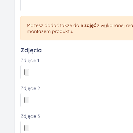
Możesz dodać także do
3 zdjęć
z wykonanej real
montażem produktu.
Zdjęcia
Zdjęcie 1
Zdjęcie 2
Zdjęcie 3