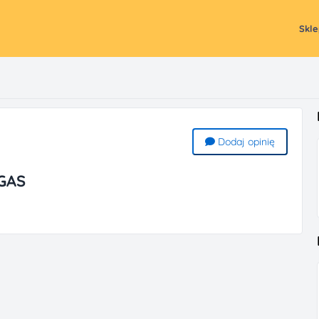
Skl
Dodaj opinię
GAS