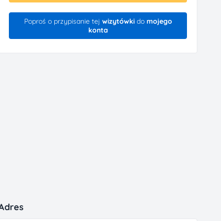
Poproś o przypisanie tej
wizytówki
do
mojego
konta
Adres