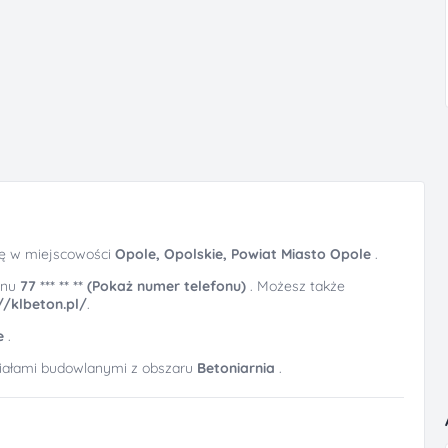
ię w miejscowości
Opole, Opolskie, Powiat Miasto Opole
.
onu
77 *** ** ** (Pokaż numer telefonu)
. Możesz także
//klbeton.pl/
.
e
.
riałami budowlanymi z obszaru
Betoniarnia
.