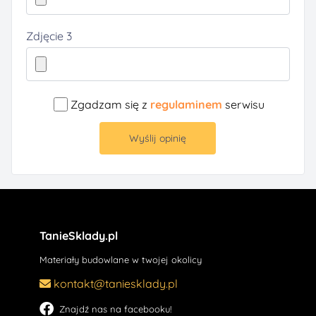
Zdjęcie 3
Zgadzam się z
regulaminem
serwisu
Wyślij opinię
TanieSklady.pl
Materiały budowlane w twojej okolicy
kontakt@taniesklady.pl
Znajdź nas na facebooku!