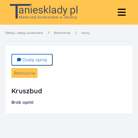
Składy i sklepy budowlane
/
Betoniarnie
/
Nowy
Dodaj opinię
Betoniarnie
Kruszbud
Brak opinii