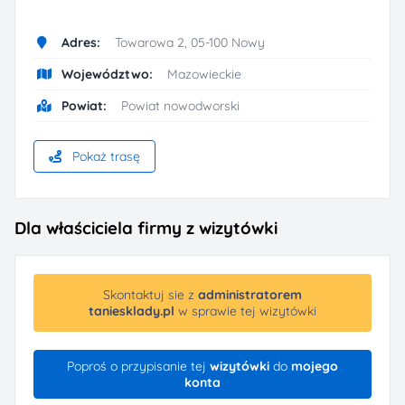
Adres:
Towarowa 2, 05-100 Nowy
Województwo:
Mazowieckie
Powiat:
Powiat nowodworski
Pokaż trasę
Dla właściciela firmy z wizytówki
Skontaktuj sie z
administratorem
taniesklady.pl
w sprawie tej wizytówki
Poproś o przypisanie tej
wizytówki
do
mojego
konta