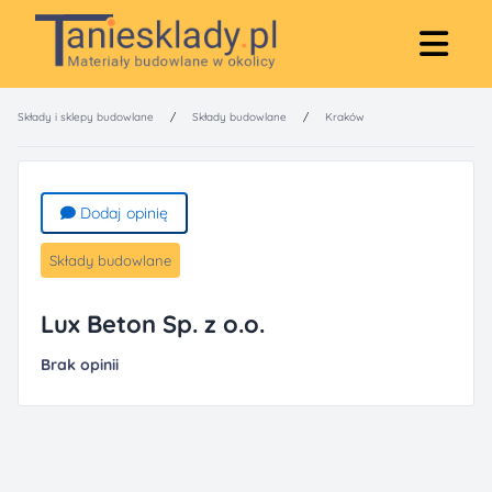
Składy i sklepy budowlane
/
Składy budowlane
/
Kraków
Dodaj opinię
Składy budowlane
Lux Beton Sp. z o.o.
Brak opinii