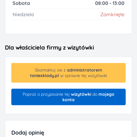
Sobota
08:00 - 13:00
Niedziela
Zamknięte
Dla właściciela firmy z wizytówki
Skontaktuj sie z
administratorem
taniesklady.pl
w sprawie tej wizytówki
Poproś o przypisanie tej
wizytówki
do
mojego
konta
Dodaj opinię