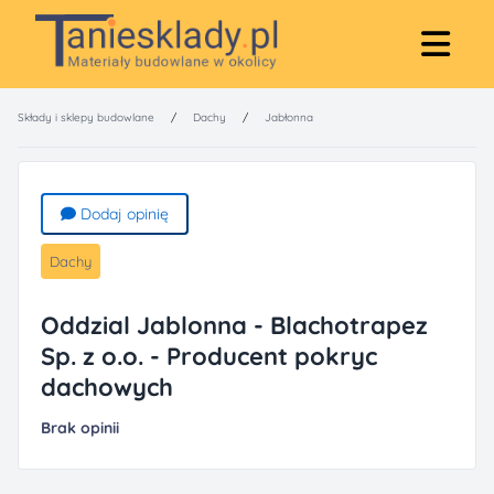
Składy i sklepy budowlane
/
Dachy
/
Jabłonna
Dodaj opinię
Dachy
Oddzial Jablonna - Blachotrapez
Sp. z o.o. - Producent pokryc
dachowych
Brak opinii