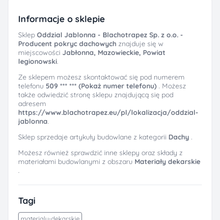
Informacje o sklepie
Sklep
Oddzial Jablonna - Blachotrapez Sp. z o.o. -
Producent pokryc dachowych
znajduje się w
miejscowości
Jabłonna, Mazowieckie, Powiat
legionowski
.
Ze sklepem możesz skontaktować się pod numerem
telefonu
509 *** *** (Pokaż numer telefonu)
. Możesz
także odwiedzić stronę sklepu znajdującą się pod
adresem
https://www.blachotrapez.eu/pl/lokalizacja/oddzial-
jablonna
.
Sklep sprzedaje artykuły budowlane z kategorii
Dachy
.
Możesz również sprawdzić inne sklepy oraz składy z
materiałami budowlanymi z obszaru
Materiały dekarskie
.
Tagi
materialy-dekarskie