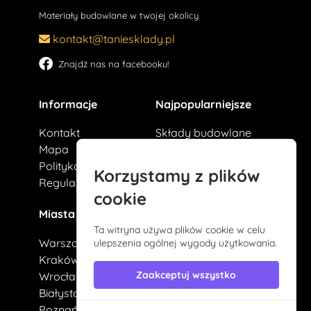
Materiały budowlane w twojej okolicy
kontakt@taniesklady.pl
Znajdź nas na facebooku!
Informacje
Najpopularniejsze
Kontakt
Składy budowlane
Mapa
Okna
Polityka prywatności
Dachy
Korzystamy z plików
Regulamin
Tartaki
cookie
Miasta
Ta witryna używa plików cookie w celu
Warszawa
ulepszenia ogólnej wygody użytkowania.
Kraków
Zaakceptuj wszystko
Wrocław
Białystok
Poznań