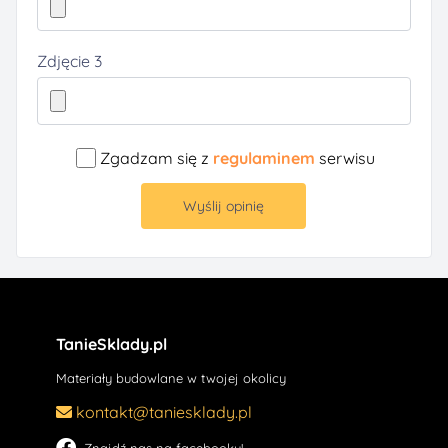
Zdjęcie 3
Zgadzam się z
regulaminem
serwisu
Wyślij opinię
TanieSklady.pl
Materiały budowlane w twojej okolicy
kontakt@taniesklady.pl