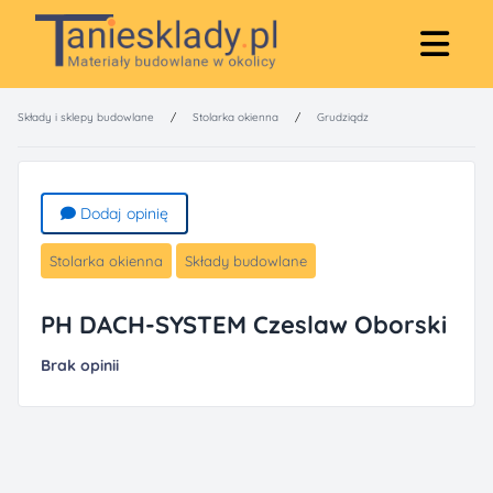
Składy i sklepy budowlane
/
Stolarka okienna
/
Grudziądz
Dodaj opinię
Stolarka okienna
Składy budowlane
PH DACH-SYSTEM Czeslaw Oborski
Brak opinii