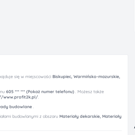
ajduje się w miejscowości
Biskupiec, Warmińsko-mazurskie,
onu
605 *** *** (Pokaż numer telefonu)
. Możesz także
//www.profit2k.pl/
.
łady budowlane
.
riałami budowlanymi z obszaru
Materiały dekarskie,
Materiały