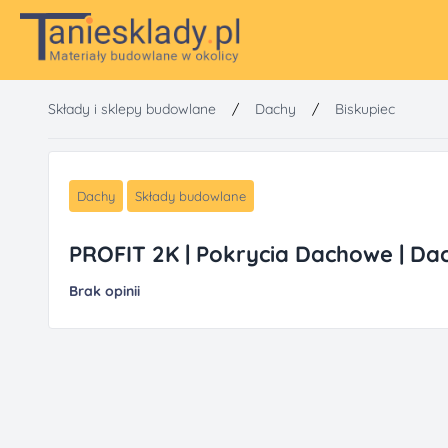
Składy i sklepy budowlane
/
Dachy
/
Biskupiec
Dachy
Składy budowlane
PROFIT 2K | Pokrycia Dachowe | Da
Brak opinii