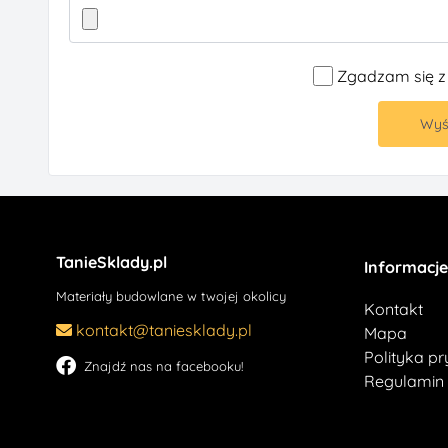
Zgadzam się 
Wyśl
TanieSklady.pl
Informacje
Materiały budowlane w twojej okolicy
Kontakt
kontakt@taniesklady.pl
Mapa
Polityka p
Znajdź nas na facebooku!
Regulamin