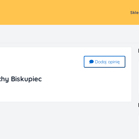
Skl
Dodaj opinię
chy Biskupiec