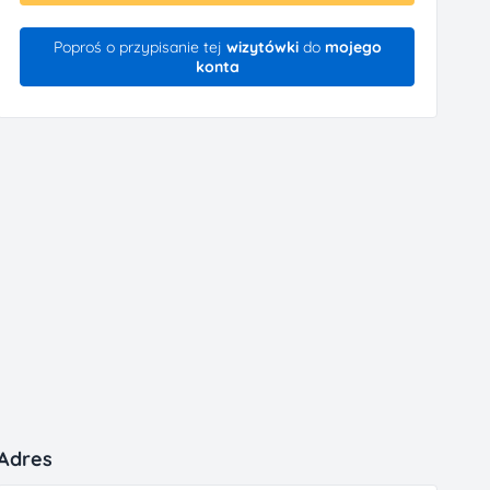
Poproś o przypisanie tej
wizytówki
do
mojego
konta
Adres