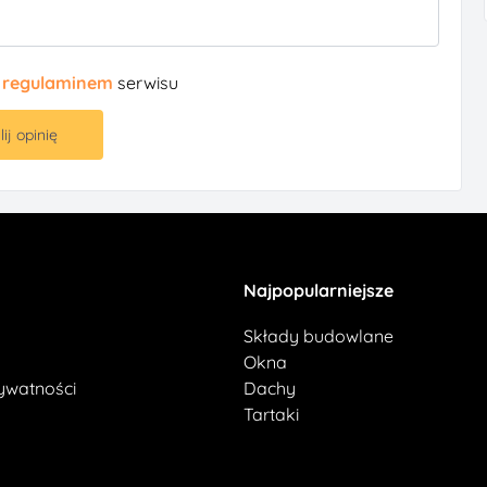
z
regulaminem
serwisu
ij opinię
Najpopularniejsze
Składy budowlane
Okna
rywatności
Dachy
Tartaki