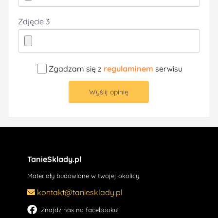
Zdjęcie 3
Zgadzam się z
regulaminem
serwisu
Wyślij opinię
TanieSklady.pl
Materiały budowlane w twojej okolicy
kontakt@taniesklady.pl
Znajdź nas na facebooku!