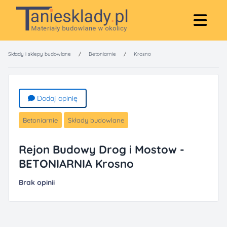
Składy i sklepy budowlane
/
Betoniarnie
/
Krosno
Dodaj opinię
Betoniarnie
Składy budowlane
Rejon Budowy Drog i Mostow -
BETONIARNIA Krosno
Brak opinii