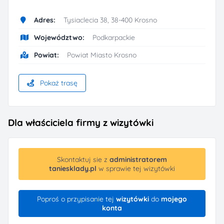
Adres:
Tysiaclecia 38, 38-400 Krosno
Województwo:
Podkarpackie
Powiat:
Powiat Miasto Krosno
Pokaż trasę
Dla właściciela firmy z wizytówki
Skontaktuj sie z
administratorem
taniesklady.pl
w sprawie tej wizytówki
Poproś o przypisanie tej
wizytówki
do
mojego
konta