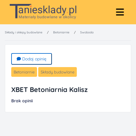
Składy i sklepy budowlane
/
Betoniarnie
/
Swoboda
Dodaj opinię
Betoniarnie
Składy budowlane
XBET Betoniarnia Kalisz
Brak opinii