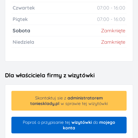
Czwartek
07:00 - 16:00
Piątek
07:00 - 16:00
Sobota
Zamknięte
Niedziela
Zamknięte
Dla właściciela firmy z wizytówki
Skontaktuj sie z
administratorem
taniesklady.pl
w sprawie tej wizytówki
Poproś o przypisanie tej
wizytówki
do
mojego
konta