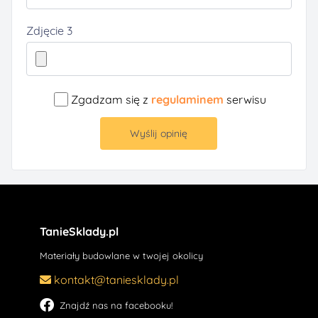
Zdjęcie 3
Zgadzam się z
regulaminem
serwisu
Wyślij opinię
TanieSklady.pl
Materiały budowlane w twojej okolicy
kontakt@taniesklady.pl
Znajdź nas na facebooku!