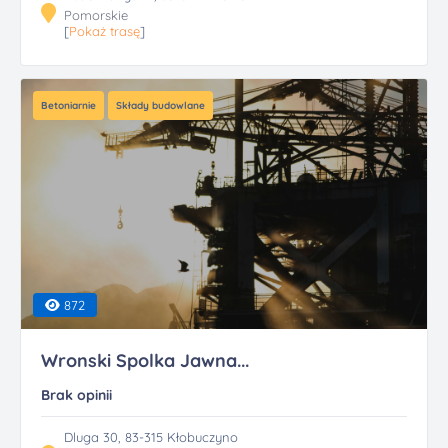
Pomorskie
[
Pokaż trasę
]
Betoniarnie
Składy budowlane
872
Wronski Spolka Jawna...
Brak opinii
Dluga 30, 83-315 Kłobuczyno