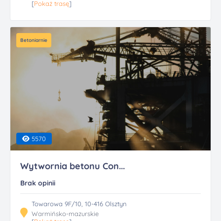
[
Pokaż trasę
]
Betoniarnie
5570
Wytwornia betonu Con...
Brak opinii
Towarowa 9F/10, 10-416 Olsztyn
Warmińsko-mazurskie