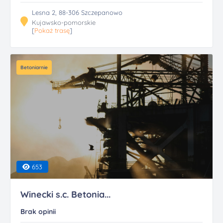
Lesna 2, 88-306 Szczepanowo
Kujawsko-pomorskie
[
Pokaż trasę
]
Betoniarnie
653
Winecki s.c. Betonia...
Brak opinii