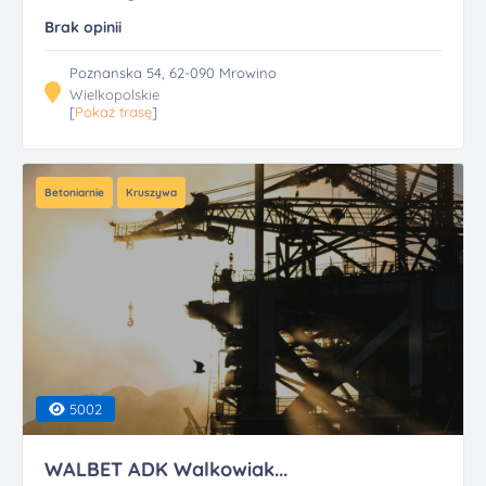
Brak opinii
Poznanska 54, 62-090 Mrowino
Wielkopolskie
[
Pokaż trasę
]
Betoniarnie
Kruszywa
5002
WALBET ADK Walkowiak...