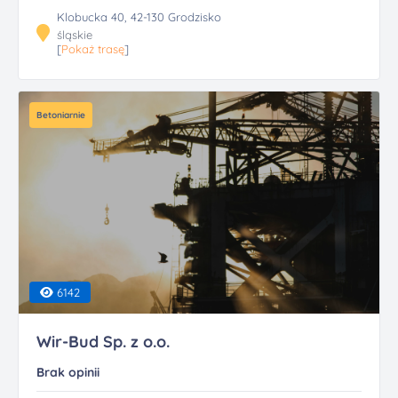
Klobucka 40, 42-130 Grodzisko
śląskie
[
Pokaż trasę
]
Betoniarnie
6142
Wir-Bud Sp. z o.o.
Brak opinii