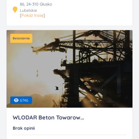
86, 24-310 Głusko
Lubelskie
[
Pokaż trasę
]
Betoniarnie
6746
WLODAR Beton Towarow...
Brak opinii