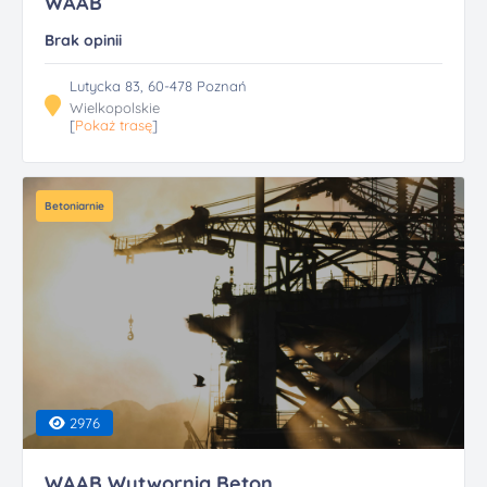
WAAB
Brak opinii
Lutycka 83, 60-478 Poznań
Wielkopolskie
[
Pokaż trasę
]
Betoniarnie
2976
WAAB Wytwornia Beton...