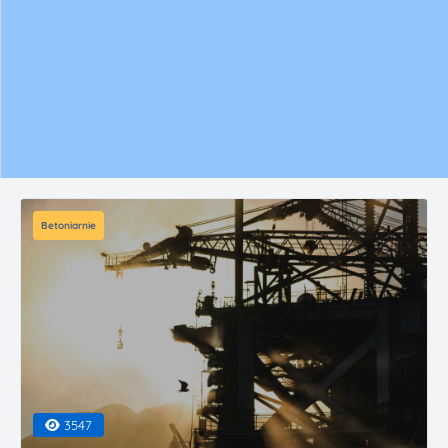
Betoniarnie
3547