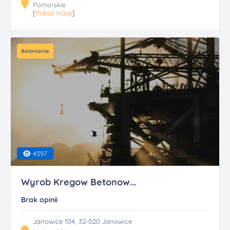
Pomorskie
[
Pokaż trasę
]
Betoniarnie
4397
Wyrob Kregow Betonow...
Brak opinii
Janowice 104, 32-020 Janowice