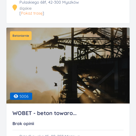
Pulaskiego 68f, 42-300 Myszków
śląskie
[
Pokaż trasę
]
Betoniarnie
5006
WOBET - beton towaro...
Brak opinii