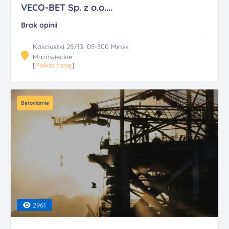
VECO-BET Sp. z o.o....
Brak opinii
Kosciuszki 25/13, 05-300 Minsk
Mazowieckie
[
Pokaż trasę
]
Betoniarnie
2961