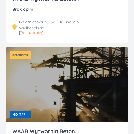
Brak opinii
Gnieznienska 76, 62-006 Bogucin
Wielkopolskie
[
Pokaż trasę
]
Betoniarnie
3834
WAAB Wytwornia Beton...