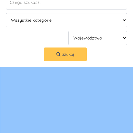
Szukaj