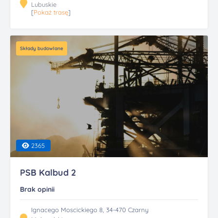
Lubuskie
[
Pokaż trasę
]
Składy budowlane
2365
PSB Kalbud 2
Brak opinii
Ignacego Moscickiego 8, 34-470 Czarny