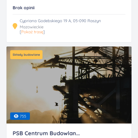
Brak opinii
Cypriana Godebskiego 19 A, 05-090 Raszyn
Mazowieckie
[
Pokaż trasę
]
Składy budowlane
755
PSB Centrum Budowlan...