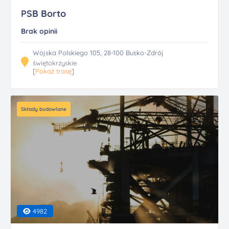
PSB Borto
Brak opinii
Wojska Polskiego 105, 28-100 Busko-Zdrój
świętokrzyskie
[
Pokaż trasę
]
Składy budowlane
4982