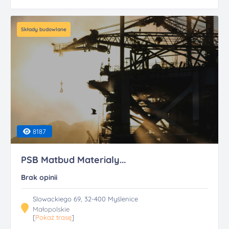
Składy budowlane
8187
PSB Matbud Materialy...
Brak opinii
Slowackiego 69, 32-400 Myślenice
Małopolskie
[
Pokaż trasę
]