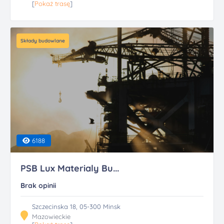
[
Pokaż trasę
]
Składy budowlane
6188
PSB Lux Materialy Bu...
Brak opinii
Szczecinska 18, 05-300 Minsk
Mazowieckie