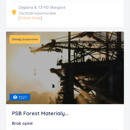
Ceglana 8, 73-110 Stargard
Zachodniopomorskie
[
Pokaż trasę
]
Składy budowlane
3527
PSB Forest Materialy...
Brak opinii