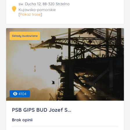
sw. Ducha 12, 88-320 Strzelno
Kujawsko-pomorskie
[
Pokaż trasę
]
Składy budowlane
4104
PSB GIPS BUD Jozef S...
Brak opinii