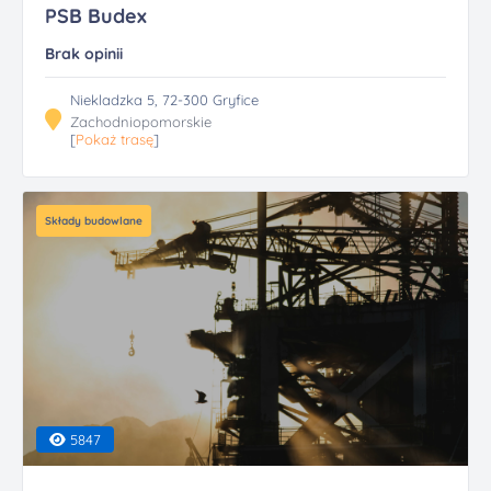
PSB Budex
Brak opinii
Niekladzka 5, 72-300 Gryfice
Zachodniopomorskie
[
Pokaż trasę
]
Składy budowlane
5847