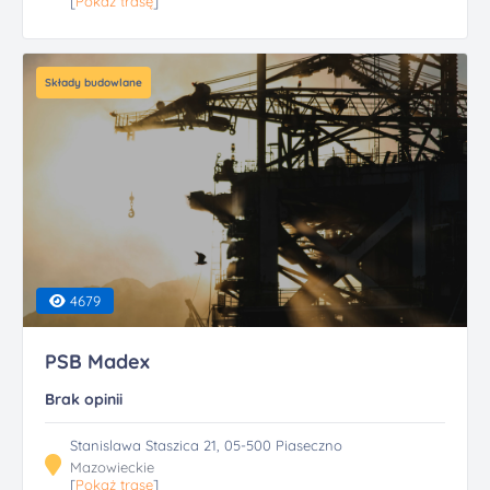
[
Pokaż trasę
]
Składy budowlane
4679
PSB Madex
Brak opinii
Stanislawa Staszica 21, 05-500 Piaseczno
Mazowieckie
[
Pokaż trasę
]