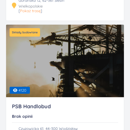
Goranska 12, 62-561 Ślesin
Wielkopolskie
[
Pokaż trasę
]
Składy budowlane
4120
PSB Handlobud
Brak opinii
Czyzowicka 61, 44-300 Wodzisław