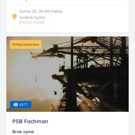
Gorna 20, 25-415 Kielce
świętokrzyskie
[
Pokaż trasę
]
Składy budowlane
4977
PSB Fachman
Brak opinii