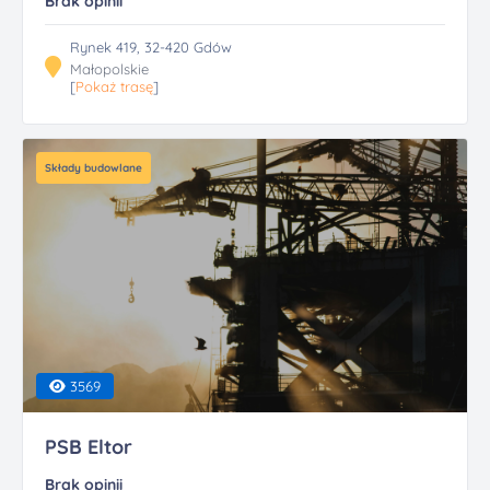
Brak opinii
Rynek 419, 32-420 Gdów
Małopolskie
[
Pokaż trasę
]
Składy budowlane
3569
PSB Eltor
Brak opinii