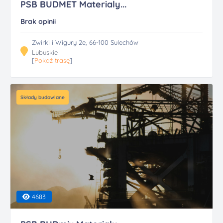
PSB BUDMET Materialy...
Brak opinii
Zwirki i Wigury 2e, 66-100 Sulechów
Lubuskie
[
Pokaż trasę
]
Składy budowlane
4683