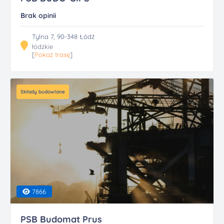
Brak opinii
Tylna 7, 90-348 Łódź
łódzkie
[
Pokaż trasę
]
Składy budowlane
7866
PSB Budomat Prus