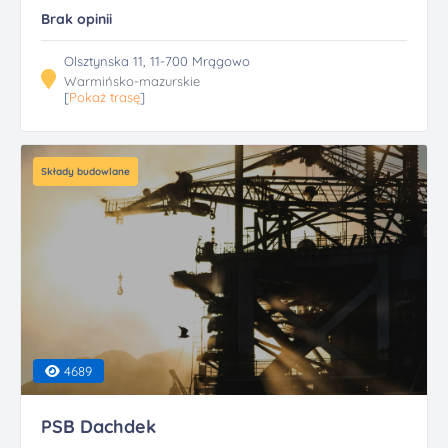
Brak opinii
Olsztynska 11, 11-700 Mrągowo
Warmińsko-mazurskie
[
Pokaż trasę
]
Składy budowlane
4689
PSB Dachdek