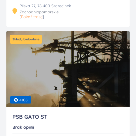
Pilska 27, 78-400 Szczecinek
Zachodniopomorskie
[
Pokaż trasę
]
Składy budowlane
4108
PSB GATO ST
Brak opinii