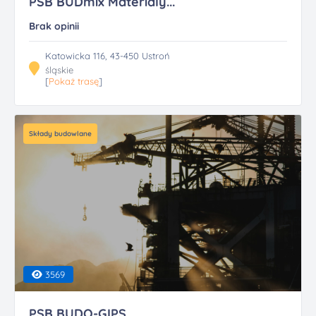
PSB BUDmix Materialy...
Brak opinii
Katowicka 116, 43-450 Ustroń
śląskie
[
Pokaż trasę
]
Składy budowlane
3569
PSB BUDO-GIPS