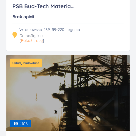
PSB Bud-Tech Materia...
Brak opinii
Wroclawska 289, 59-220 Legnica
Dolnośląskie
[
Pokaż trasę
]
Składy budowlane
4106