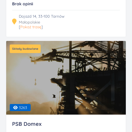
Brak opinii
Dojazd 14, 33-100 Tarnów
Małopolskie
[
Pokaż trasę
]
Składy budowlane
3263
PSB Domex