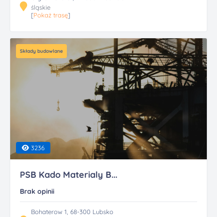
śląskie
[
Pokaż trasę
]
Składy budowlane
3236
PSB Kado Materialy B...
Brak opinii
Bohaterow 1, 68-300 Lubsko