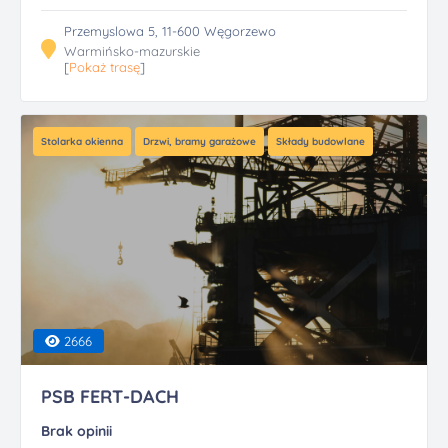
Przemyslowa 5, 11-600 Węgorzewo
Warmińsko-mazurskie
[
Pokaż trasę
]
Stolarka okienna
Drzwi, bramy garażowe
Składy budowlane
2666
PSB FERT-DACH
Brak opinii