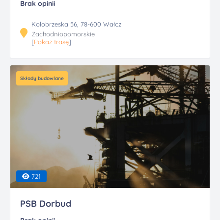
Brak opinii
Kolobrzeska 56, 78-600 Wałcz
Zachodniopomorskie
[
Pokaż trasę
]
Składy budowlane
721
PSB Dorbud