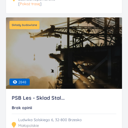
[
Pokaż trasę
]
Składy budowlane
2848
PSB Les - Sklad Stal...
Brak opinii
Ludwika Solskiego 6, 32-800 Brzesko
Małopolskie