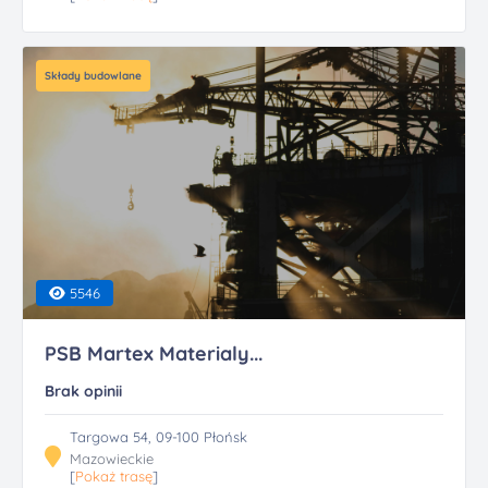
Składy budowlane
5546
PSB Martex Materialy...
Brak opinii
Targowa 54, 09-100 Płońsk
Mazowieckie
[
Pokaż trasę
]