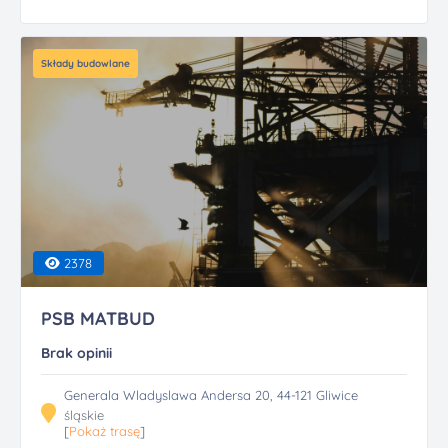
Składy budowlane
2378
PSB MATBUD
Brak opinii
Generala Wladyslawa Andersa 20, 44-121 Gliwice
śląskie
[
Pokaż trasę
]