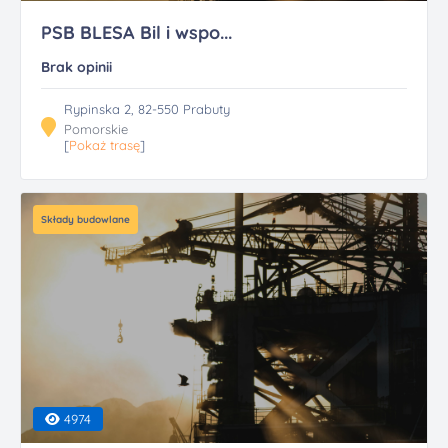
PSB BLESA Bil i wspo...
Brak opinii
Rypinska 2, 82-550 Prabuty
Pomorskie
[
Pokaż trasę
]
Składy budowlane
4974