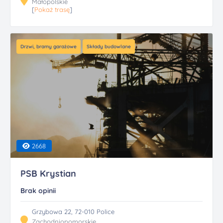
Małopolskie
[
Pokaż trasę
]
Drzwi, bramy garażowe
Składy budowlane
2668
PSB Krystian
Brak opinii
Grzybowa 22, 72-010 Police
Zachodniopomorskie