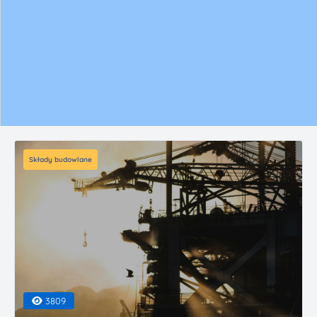
Składy budowlane
3809