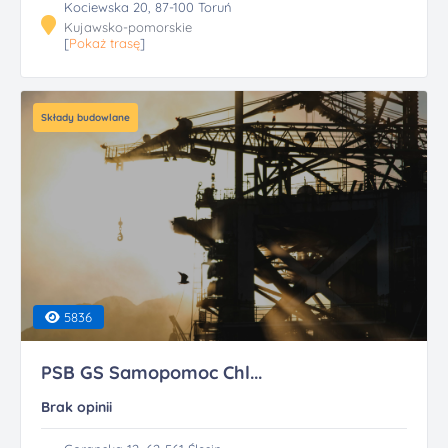
Kociewska 20, 87-100 Toruń
Kujawsko-pomorskie
[
Pokaż trasę
]
Składy budowlane
5836
PSB GS Samopomoc Chl...
Brak opinii