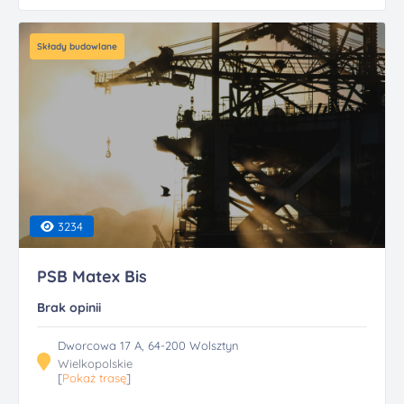
Składy budowlane
3234
PSB Matex Bis
Brak opinii
Dworcowa 17 A, 64-200 Wolsztyn
Wielkopolskie
[
Pokaż trasę
]