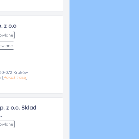
. z o.o
dowlane
owlane
 30-072 Kraków
e
[
Pokaż trasę
]
. z o.o. Sklad
.
dowlane