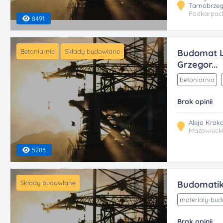
Tarnobrze
Podkarpac
8491
Betoniarnie
Składy budowlane
Budomat La
Grzegor...
betoniarnia
Brak opinii
Aleja Krak
Mazowieck
5283
Składy budowlane
Budomati
materialy-bu
Brak opinii