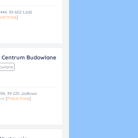
 444, 92-602 Łódź
każ trasę
]
 Centrum Budowlane
dowlane
9A, 39-225 Jodłowa
kie
[
Pokaż trasę
]