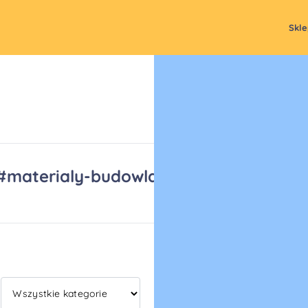
Skl
#materialy-budowlane