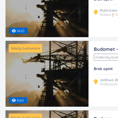
Rokicinska
łódzkie
[
Po
4420
Składy budowlane
Budomet -
materialy-bu
Brak opinii
Jodlowa 26
Podkarpac
8160
Składy budowlane