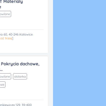
 Materialy
e
dowlane
a 60, 40-246 Katowice
aż trasę
]
Pokrycia dachowe,
..
dowlane
stolarka
owe
enkiewicza 129, 39-400