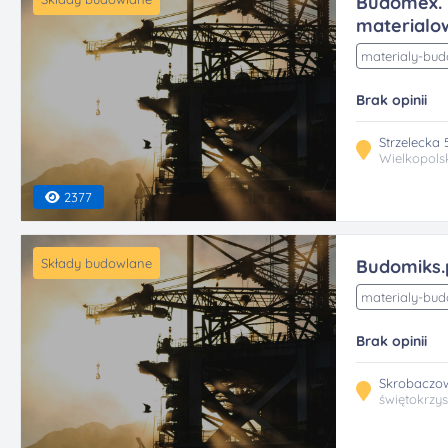
Budomex. 
materialow
materialy-bu
Brak opinii
Strzelecka
Wielkopols
2377
Składy budowlane
Budomiks.
materialy-bu
Brak opinii
Skrobaczow
świętokrzys