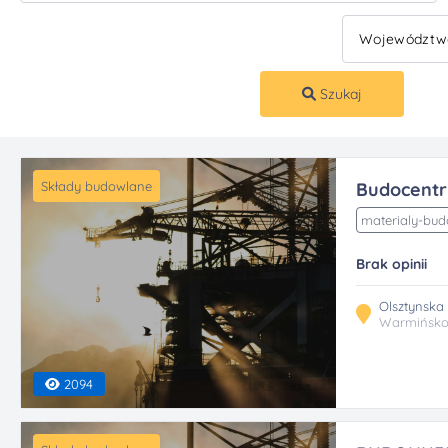
Szukaj
Składy budowlane
Budocent
materialy-bu
Brak opinii
Olsztynska 
Warmińsko
2094