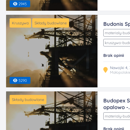
2945
Kruszywa
Składy budowlane
Budonis Sp
materialy-bu
kruszywo-bud
Brak opinii
Nawojki 4,
Małopolski
5290
Składy budowlane
Budopex Sp
opalowo -..
materialy-bu
Brak opinii