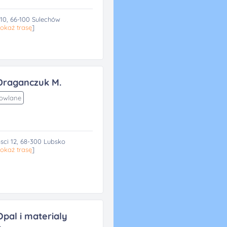
0, 66-100 Sulechów
okaż trasę
]
Draganczuk M.
dowlane
sci 12, 68-300 Lubsko
okaż trasę
]
pal i materialy