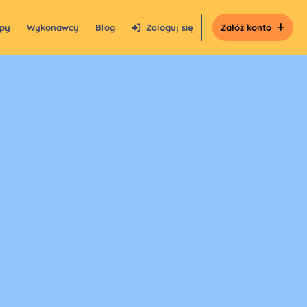
epy
Wykonawcy
Blog
Zaloguj się
Załóż konto