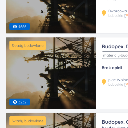
Dworcowa 1
Lubuskie
[
P
4686
Składy budowlane
Budopex. 
materialy-bu
Brak opinii
plac Wolno
Lubuskie
[
P
3232
Składy budowlane
Budopex. O