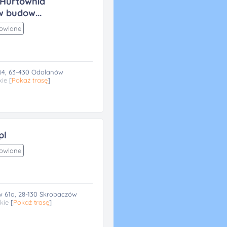
Hurtownia
 budow...
dowlane
 54, 63-430 Odolanów
kie
[
Pokaż trasę
]
pl
dowlane
 61a, 28-130 Skrobaczów
kie
[
Pokaż trasę
]