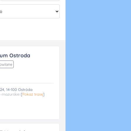
rum Ostroda
dowlane
24, 14-100 Ostróda
-mazurskie
[
Pokaż trasę
]