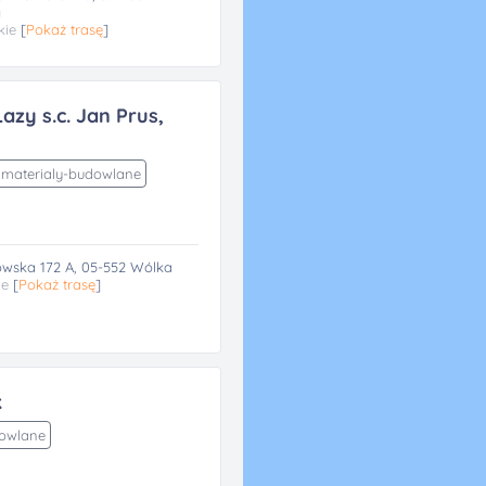
g
kie
[
Pokaż trasę
]
zy s.c. Jan Prus,
materialy-budowlane
owska 172 A, 05-552 Wólka
ie
[
Pokaż trasę
]
k
dowlane