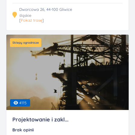
Dworcowa 26, 44-100 Gliwice
śląskie
[
Pokaż trasę
]
Sklepy ogrodnicze
4115
Projektowanie i zakl...
Brak opinii