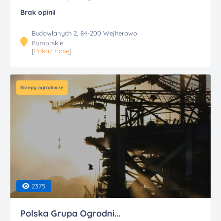
Brak opinii
Budowlanych 2, 84-200 Wejherowo
Pomorskie
[
Pokaż trasę
]
Sklepy ogrodnicze
2375
Polska Grupa Ogrodni...