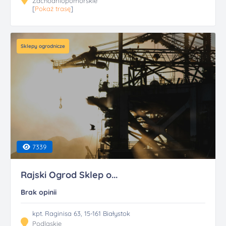
Zachodniopomorskie
[
Pokaż trasę
]
Sklepy ogrodnicze
7339
Rajski Ogrod Sklep o...
Brak opinii
kpt. Raginisa 63, 15-161 Białystok
Podlaskie