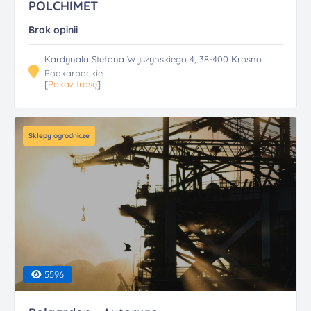
POLCHIMET
Brak opinii
Kardynala Stefana Wyszynskiego 4, 38-400 Krosno
Podkarpackie
[
Pokaż trasę
]
Sklepy ogrodnicze
5596