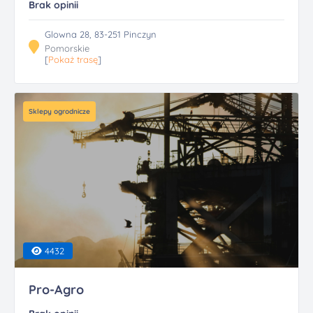
Brak opinii
Glowna 28, 83-251 Pinczyn
Pomorskie
[
Pokaż trasę
]
Sklepy ogrodnicze
4432
Pro-Agro