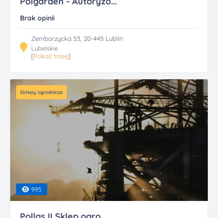
Polgarden - Autoryzo...
Brak opinii
Zemborzycka 53, 20-445 Lublin
Lubelskie
[
Pokaż trasę
]
Sklepy ogrodnicze
995
Pollas II Sklep ogro...