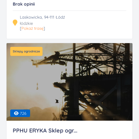
Brak opinii
Laskowicka, 94-111 Łódź
łódzkie
[
Pokaż trasę
]
Sklepy ogrodnicze
726
PPHU ERYKA Sklep ogr...