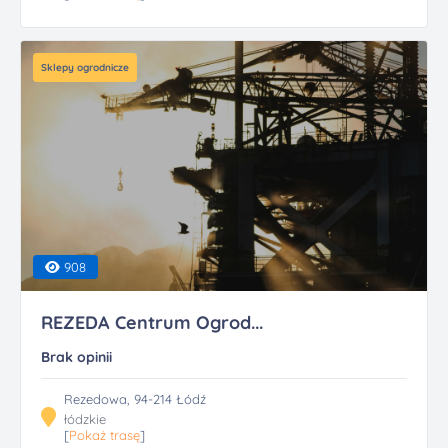
Sklepy ogrodnicze
908
REZEDA Centrum Ogrod...
Brak opinii
Rezedowa, 94-214 Łódź
łódzkie
[
Pokaż trasę
]