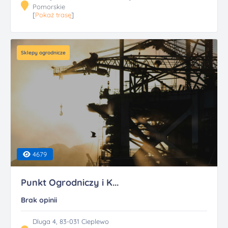
Pomorskie
[
Pokaż trasę
]
Sklepy ogrodnicze
4679
Punkt Ogrodniczy i K...
Brak opinii
Dluga 4, 83-031 Cieplewo