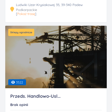
Ludwiki Uzar-Krysiakowej 35, 39-340 Padew
Podkarpackie
[
Pokaż trasę
]
Sklepy ogrodnicze
3522
Przeds. Handlowo-Usl...
Brak opinii