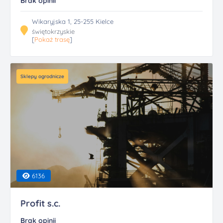
Brak opinii
Wikaryjska 1, 25-255 Kielce
świętokrzyskie
[
Pokaż trasę
]
Sklepy ogrodnicze
6136
Profit s.c.
Brak opinii