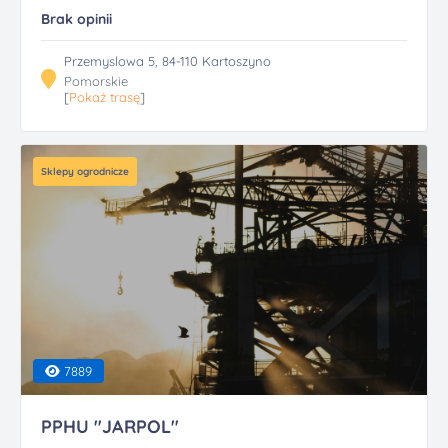
Brak opinii
Przemyslowa 5, 84-110 Kartoszyno
Pomorskie
[
Pokaż trasę
]
Sklepy ogrodnicze
7889
PPHU "JARPOL"