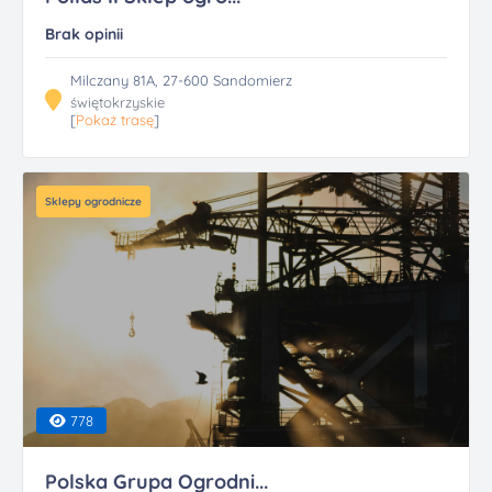
Brak opinii
Milczany 81A, 27-600 Sandomierz
świętokrzyskie
[
Pokaż trasę
]
Sklepy ogrodnicze
778
Polska Grupa Ogrodni...