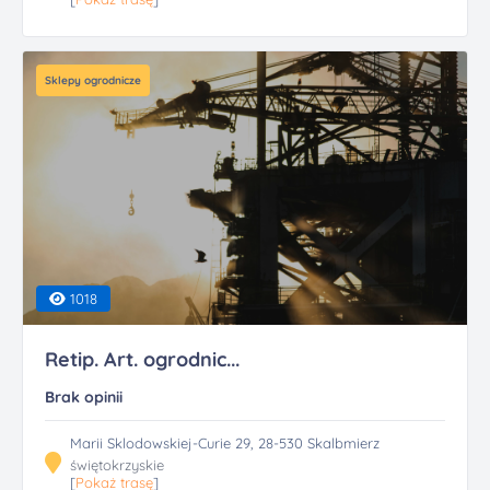
Sklepy ogrodnicze
1018
Retip. Art. ogrodnic...
Brak opinii
Marii Sklodowskiej-Curie 29, 28-530 Skalbmierz
świętokrzyskie
[
Pokaż trasę
]