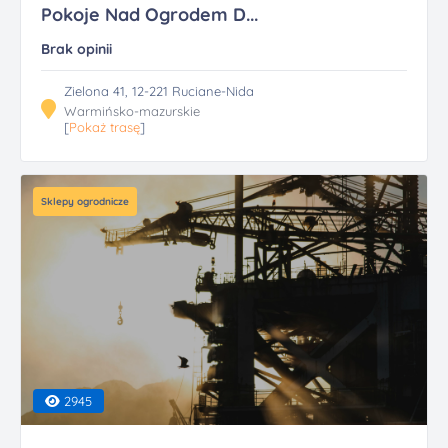
Pokoje Nad Ogrodem D...
Brak opinii
Zielona 41, 12-221 Ruciane-Nida
Warmińsko-mazurskie
[
Pokaż trasę
]
Sklepy ogrodnicze
2945