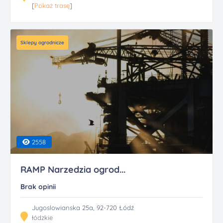
[
Pokaż trasę
]
Sklepy ogrodnicze
2558
RAMP Narzedzia ogrod...
Brak opinii
Jugoslowianska 25a, 92-720 Łódź
łódzkie