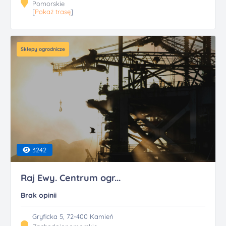
Pomorskie
[
Pokaż trasę
]
Sklepy ogrodnicze
3242
Raj Ewy. Centrum ogr...
Brak opinii
Gryficka 5, 72-400 Kamień