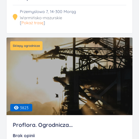
Przemyslowa 7, 14-300 Morąg
Warmińsko-mazurskie
[
Pokaż trasę
]
Sklepy ogrodnicze
3823
Proflora. Ogrodnicza...
Brak opinii