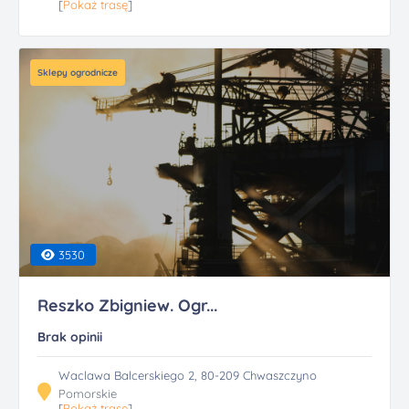
[
Pokaż trasę
]
Sklepy ogrodnicze
3530
Reszko Zbigniew. Ogr...
Brak opinii
Waclawa Balcerskiego 2, 80-209 Chwaszczyno
Pomorskie
[
Pokaż trasę
]