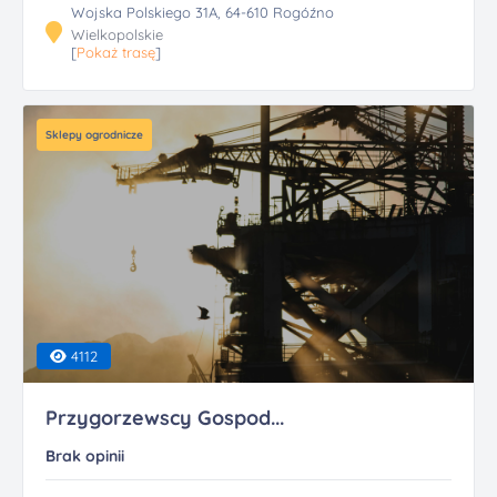
Wojska Polskiego 31A, 64-610 Rogóźno
Wielkopolskie
[
Pokaż trasę
]
Sklepy ogrodnicze
4112
Przygorzewscy Gospod...
Brak opinii