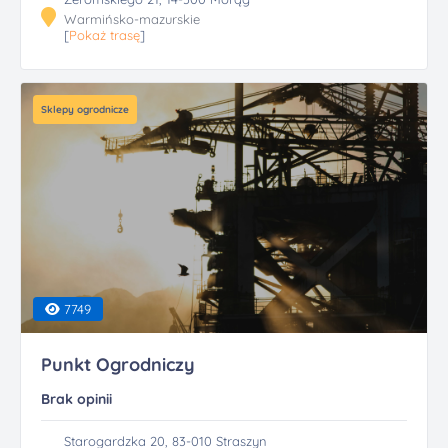
Warmińsko-mazurskie
[
Pokaż trasę
]
Sklepy ogrodnicze
7749
Punkt Ogrodniczy
Brak opinii
Starogardzka 20, 83-010 Straszyn