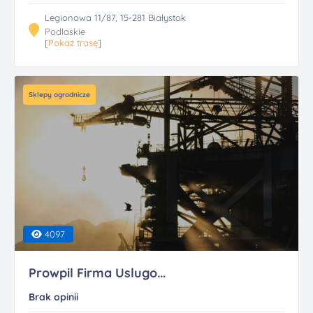
Legionowa 11/87, 15-281 Białystok
Podlaskie
[
Pokaż trasę
]
Sklepy ogrodnicze
4097
Prowpil Firma Uslugo...
Brak opinii