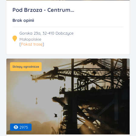
Pod Brzoza - Centrum...
Brak opinii
Gorska 23a, 32-410 Dobczyce
Małopolskie
[
Pokaż trasę
]
Sklepy ogrodnicze
2975