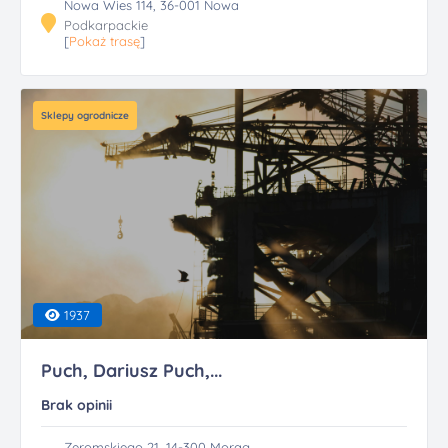
Nowa Wies 114, 36-001 Nowa
Podkarpackie
[
Pokaż trasę
]
Sklepy ogrodnicze
1937
Puch, Dariusz Puch,...
Brak opinii
Zeromskiego 21, 14-300 Morąg