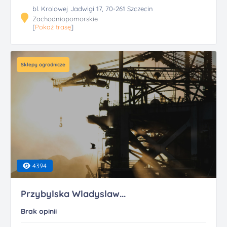
bl. Krolowej Jadwigi 17, 70-261 Szczecin
Zachodniopomorskie
[
Pokaż trasę
]
Sklepy ogrodnicze
4394
Przybylska Wladyslaw...
Brak opinii