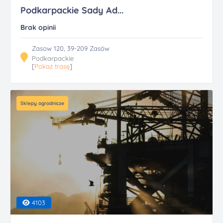
Podkarpackie Sady Ad...
Brak opinii
Zasow 120, 39-209 Zasów
Podkarpackie
[
Pokaż trasę
]
Sklepy ogrodnicze
4103