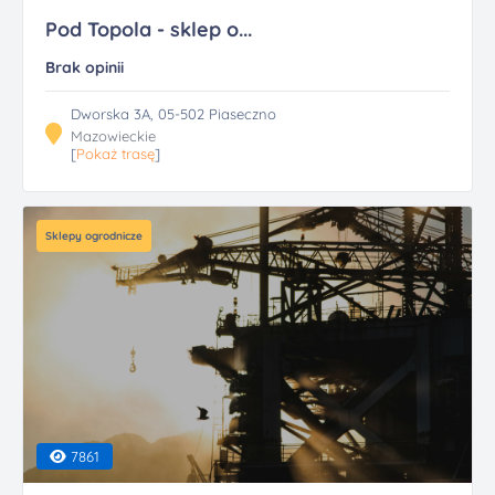
Pod Topola - sklep o...
Brak opinii
Dworska 3A, 05-502 Piaseczno
Mazowieckie
[
Pokaż trasę
]
Sklepy ogrodnicze
7861