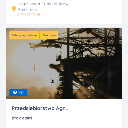
Jagiellonska 10, 83-110 Tczew
Pomorskie
[
Pokaż trasę
]
Sklepy ogrodnicze
Elektryka
781
Przedsiebiorstwo Agr...
Brak opinii