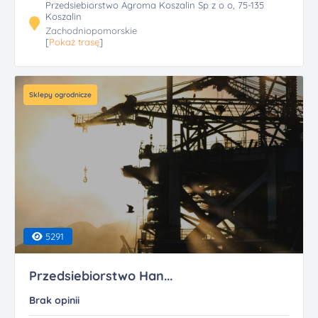
Przedsiebiorstwo Agroma Koszalin Sp z o o, 75-135
Koszalin
Zachodniopomorskie
[
Pokaż trasę
]
Sklepy ogrodnicze
5291
Przedsiebiorstwo Han...
Brak opinii