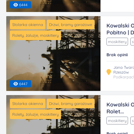
6444
Stolarka okienna
Drzwi, bramy garażowe
Kowalski 
Pobitno | Dr
Rolety, żaluzje, moskitiery
moskitiery
s
Brak opinii
Jana Tward
Rzeszów
Podkarpac
6447
Stolarka okienna
Drzwi, bramy garażowe
Kowalski O
Rolet...
Rolety, żaluzje, moskitiery
moskitiery
s
Brak opinii