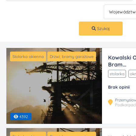
Szukaj
Stolarka okienna
Drzwi, bramy garażowe
Kowalski O
Bram...
stolarka
okn
Brak opinii
Przemyslow
Podkarpac
4392