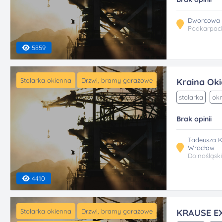
Dworcowa 1
Podkarpac
5859
Stolarka okienna
Drzwi, bramy garażowe
Kraina Ok
stolarka
okn
Brak opinii
Tadeusza Ko
Wrocław
Dolnośląsk
4410
Stolarka okienna
Drzwi, bramy garażowe
KRAUSE EX