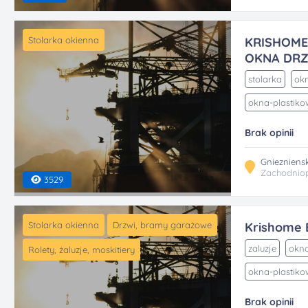
Stolarka okienna
KRISHOME
OKNA DRZW
stolarka
ok
okna-plastiko
Brak opinii
Gniezniensk
Zachodnio
3529
Stolarka okienna
Drzwi, bramy garażowe
Krishome E
zaluzje
okna
Rolety, żaluzje, moskitiery
okna-plastiko
Brak opinii