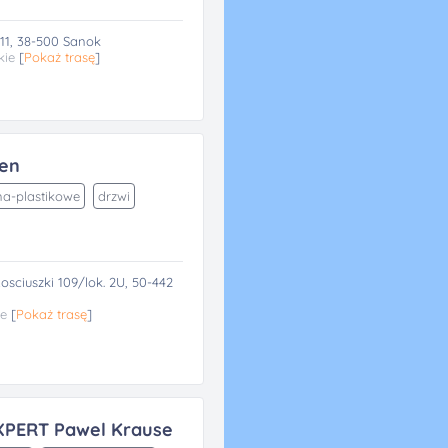
1, 38-500 Sanok
kie
[
Pokaż trasę
]
ien
a-plastikowe
drzwi
sciuszki 109/lok. 2U, 50-442
ie
[
Pokaż trasę
]
PERT Pawel Krause