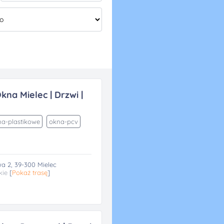
kna Mielec | Drzwi |
a-plastikowe
okna-pcv
a 2, 39-300 Mielec
kie
[
Pokaż trasę
]