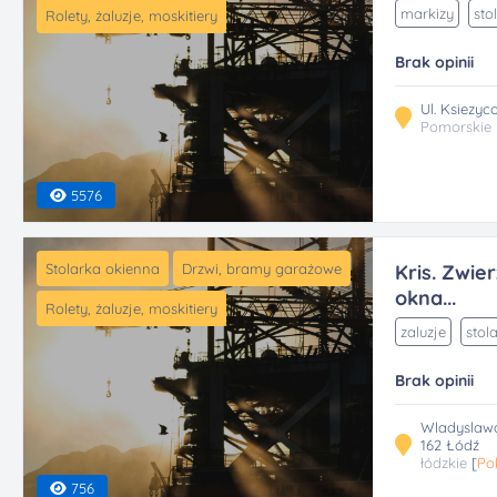
markizy
sto
Rolety, żaluzje, moskitiery
Brak opinii
Ul. Ksiezyc
Pomorskie
5576
Stolarka okienna
Drzwi, bramy garażowe
Kris. Zwie
okna...
Rolety, żaluzje, moskitiery
zaluzje
stol
Brak opinii
Wladyslawa
162 Łódź
łódzkie
[
Po
756