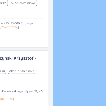
larka
okna-aluminiowe
owa 10, 83-010 Straszyn
[
Pokaż trasę
]
rzynski Krzysztof -
arka
okna-aluminiowe
 Broniewskiego 2/paw 21, 93-
każ trasę
]