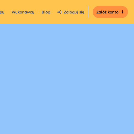
epy
Wykonawcy
Blog
Zaloguj się
Załóż konto