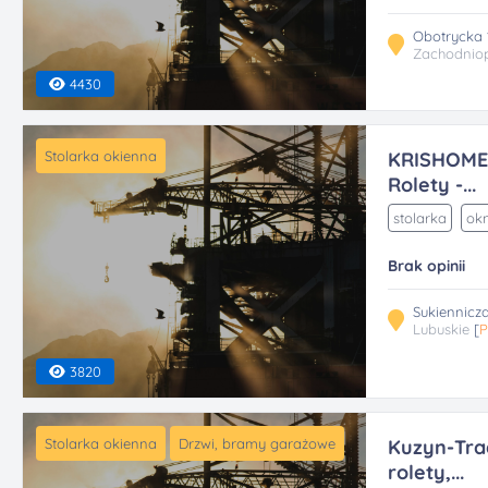
Obotrycka 1
Zachodnio
4430
Stolarka okienna
KRISHOME
Rolety -...
stolarka
okn
Brak opinii
Sukiennicz
Lubuskie
[
P
3820
Stolarka okienna
Drzwi, bramy garażowe
Kuzyn-Trad
rolety,...