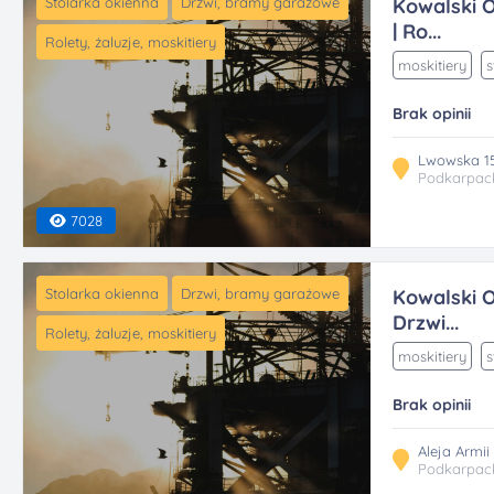
Stolarka okienna
Drzwi, bramy garażowe
Kowalski O
| Ro...
Rolety, żaluzje, moskitiery
moskitiery
s
Brak opinii
Lwowska 15
Podkarpac
7028
Stolarka okienna
Drzwi, bramy garażowe
Kowalski 
Drzwi...
Rolety, żaluzje, moskitiery
moskitiery
s
Brak opinii
Aleja Armi
Podkarpac