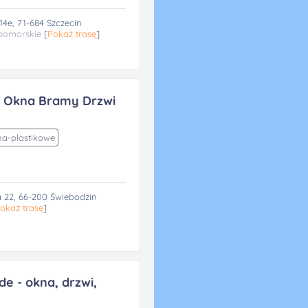
4e, 71-684 Szczecin
pomorskie
[
Pokaż trasę
]
 Okna Bramy Drzwi
a-plastikowe
a 22, 66-200 Świebodzin
okaż trasę
]
e - okna, drzwi,