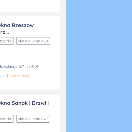
Okna Rzeszow
z...
tolarka
okna-aluminiowe
owskiego 3/1, 35-001
kie
[
Pokaż trasę
]
kna Sanok | Drzwi |
tolarka
okna-aluminiowe