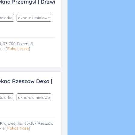
kna Przemysl | Drzwi
tolarka
okna-aluminiowe
, 37-700 Przemyśl
kie
[
Pokaż trasę
]
Okna Rzeszow Dexa |
tolarka
okna-aluminiowe
i Krajowej 4a, 35-307 Rzeszów
kie
[
Pokaż trasę
]