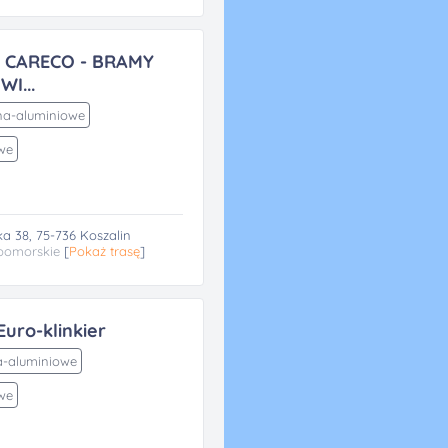
 CARECO - BRAMY
I...
na-aluminiowe
we
a 38, 75-736 Koszalin
pomorskie
[
Pokaż trasę
]
uro-klinkier
-aluminiowe
we