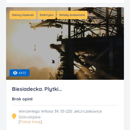
Salony łazienek
Elektryka
Składy budowlane
4415
Biesiadecka. Plytki...
Brak opinii
Wincentego Witosa 39, 55-220 Jelcz-Laskowice
Dolnośląskie
[
Pokaż trasę
]