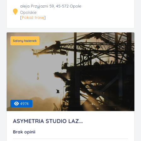
aleja Przyjazni 59, 45-572 Opole
Opolskie
[
Pokaż trasę
]
Salony łazienek
4974
ASYMETRIA STUDIO LAZ...
Brak opinii