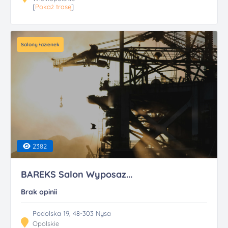
[
Pokaż trasę
]
Salony łazienek
2382
BAREKS Salon Wyposaz...
Brak opinii
Podolska 19, 48-303 Nysa
Opolskie