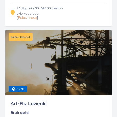
17 Stycznia 90, 64-100 Leszno
Wielkopolskie
[
Pokaż trasę
]
Salony łazienek
3238
Art-Fliz Lazienki
Brak opinii