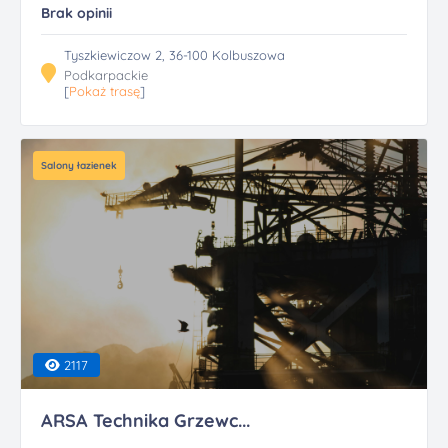
Brak opinii
Tyszkiewiczow 2, 36-100 Kolbuszowa
Podkarpackie
[
Pokaż trasę
]
Salony łazienek
2117
ARSA Technika Grzewc...