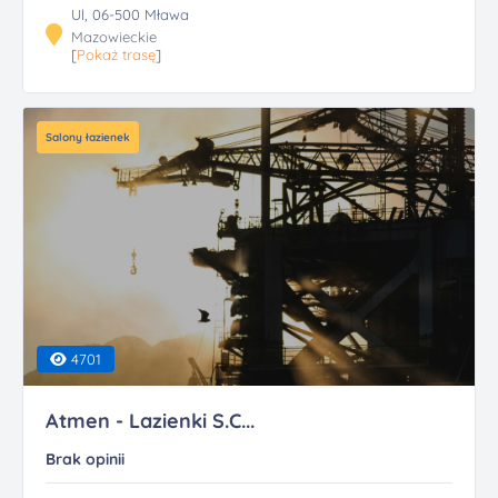
Ul, 06-500 Mława
Mazowieckie
[
Pokaż trasę
]
Salony łazienek
4701
Atmen - Lazienki S.C...
Brak opinii