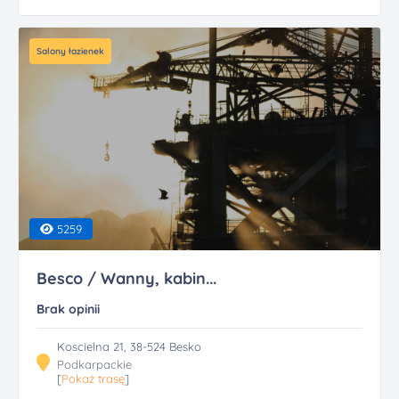
Salony łazienek
5259
Besco / Wanny, kabin...
Brak opinii
Koscielna 21, 38-524 Besko
Podkarpackie
[
Pokaż trasę
]