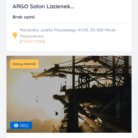
ARGO Salon Lazienek...
Brak opinii
Marszalka Jozefa Pilsudskiego 41/43, 05-300 Minsk
Mazowieckie
[
Pokaż trasę
]
Salony łazienek
5852