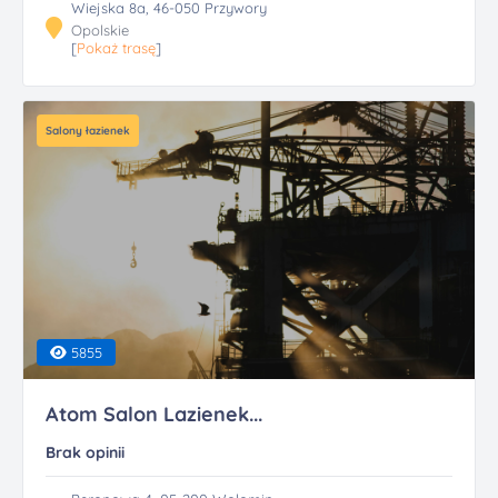
Wiejska 8a, 46-050 Przywory
Opolskie
[
Pokaż trasę
]
Salony łazienek
5855
Atom Salon Lazienek...
Brak opinii