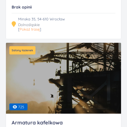
Brak opinii
Minska 35, 54-610 Wrocław
Dolnośląskie
[
Pokaż trasę
]
Salony łazienek
725
Armatura kafelkowa