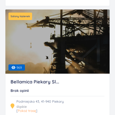
Salony łazienek
969
Bellamica Piekary Sl...
Brak opinii
Podmiejska 43, 41-940 Piekary
śląskie
[
Pokaż trasę
]