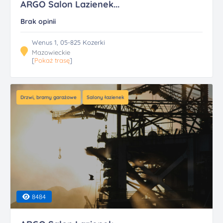
ARGO Salon Lazienek...
Brak opinii
Wenus 1, 05-825 Kozerki
Mazowieckie
[
Pokaż trasę
]
Drzwi, bramy garażowe
Salony łazienek
8484