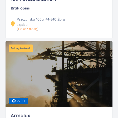
Brak opinii
Pszczynska 100a, 44-240 Żory
śląskie
[
Pokaż trasę
]
Salony łazienek
2700
Armalux