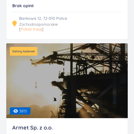
Brak opinii
Bankowa 12, 72-010 Police
Zachodniopomorskie
[
Pokaż trasę
]
Salony łazienek
3815
Armet Sp. z o.o.