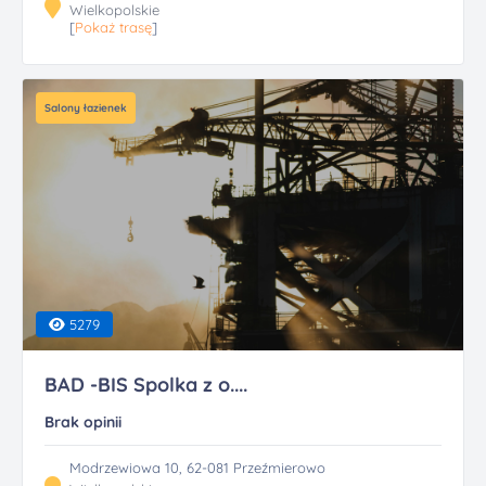
Wielkopolskie
[
Pokaż trasę
]
Salony łazienek
5279
BAD -BIS Spolka z o....
Brak opinii
Modrzewiowa 10, 62-081 Przeźmierowo