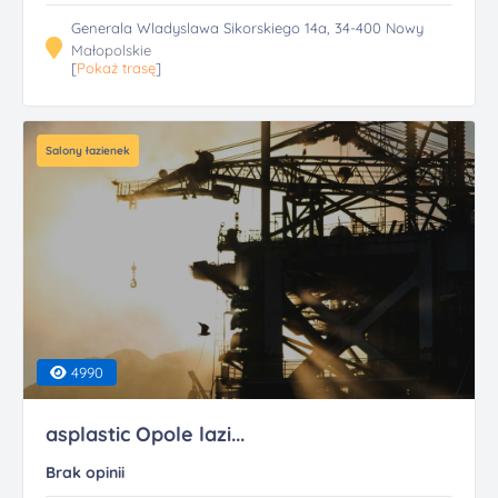
Generala Wladyslawa Sikorskiego 14a, 34-400 Nowy
Małopolskie
[
Pokaż trasę
]
Salony łazienek
4990
asplastic Opole lazi...
Brak opinii