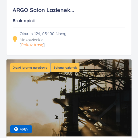
ARGO Salon Lazienek...
Brak opinii
Okunin 124, 05-100 Nowy
Mazowieckie
[
Pokaż trasę
]
Drzwi, bramy garażowe
Salony łazienek
4989