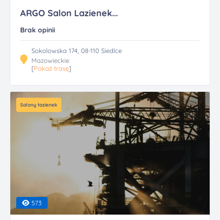
ARGO Salon Lazienek...
Brak opinii
Sokolowska 174, 08-110 Siedlce
Mazowieckie
[
Pokaż trasę
]
Salony łazienek
573