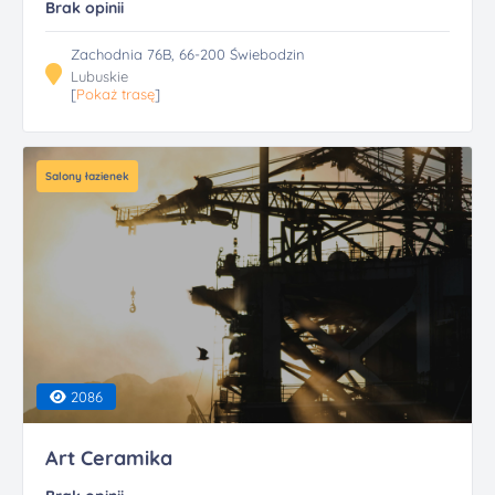
Brak opinii
Zachodnia 76B, 66-200 Świebodzin
Lubuskie
[
Pokaż trasę
]
Salony łazienek
2086
Art Ceramika