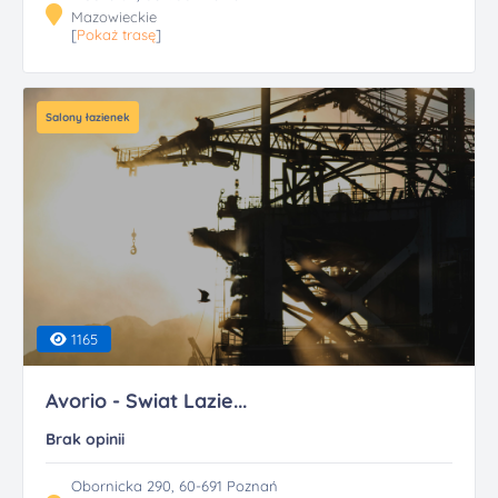
Mazowieckie
[
Pokaż trasę
]
Salony łazienek
1165
Avorio - Swiat Lazie...
Brak opinii
Obornicka 290, 60-691 Poznań