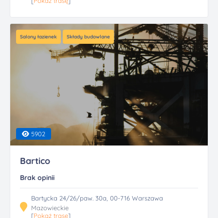
[
Pokaż trasę
]
Salony łazienek
Składy budowlane
5902
Bartico
Brak opinii
Bartycka 24/26/paw. 30a, 00-716 Warszawa
Mazowieckie
[
Pokaż trasę
]