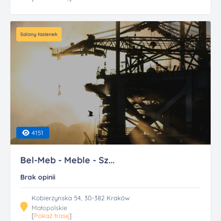
Salony łazienek
4151
Bel-Meb - Meble - Sz...
Brak opinii
Kobierzynska 54, 30-382 Kraków
Małopolskie
[
Pokaż trasę
]