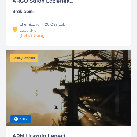
ARGO Salon Lazienek...
Brak opinii
Chemiczna 7, 20-329 Lublin
Lubelskie
[
Pokaż trasę
]
Salony łazienek
3817
ARM Urszula Lenert