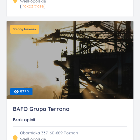
Wielkopolskie
[
Pokaż trasę
]
Salony łazienek
5339
BAFO Grupa Terrano
Brak opinii
Obornicka 337, 60-689 Poznań
Wielkopolskie