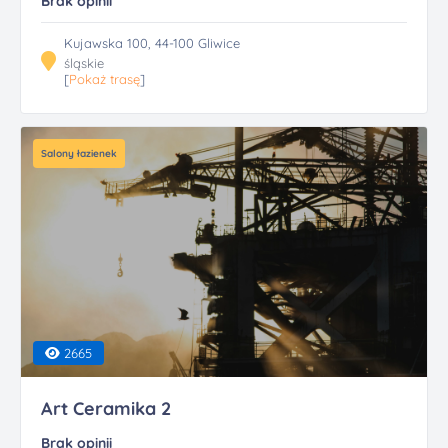
Brak opinii
Kujawska 100, 44-100 Gliwice
śląskie
[
Pokaż trasę
]
Salony łazienek
2665
Art Ceramika 2
Brak opinii