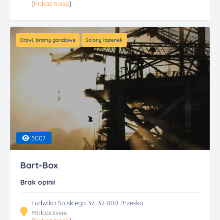
[
Pokaż trasę
]
Drzwi, bramy garażowe
Salony łazienek
5007
Bart-Box
Brak opinii
Ludwika Solskiego 37, 32-800 Brzesko
Małopolskie