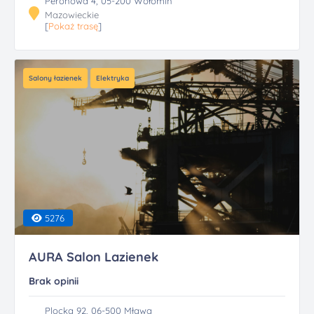
Peronowa 4, 05-200 Wołomin
Mazowieckie
[
Pokaż trasę
]
Salony łazienek
Elektryka
5276
AURA Salon Lazienek
Brak opinii
Plocka 92, 06-500 Mława