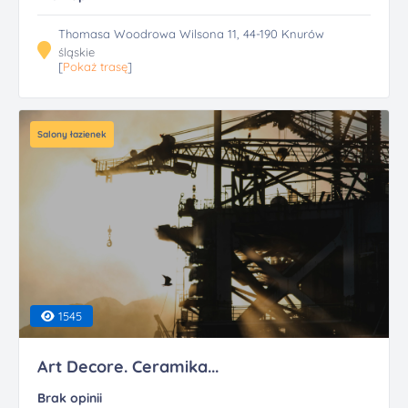
Thomasa Woodrowa Wilsona 11, 44-190 Knurów
śląskie
[
Pokaż trasę
]
Salony łazienek
1545
Art Decore. Ceramika...
Brak opinii