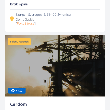
Brak opinii
Szarych Szeregow 6, 58-100 Świdnica
Dolnośląskie
[
Pokaż trasę
]
Salony łazienek
3832
Cerdom