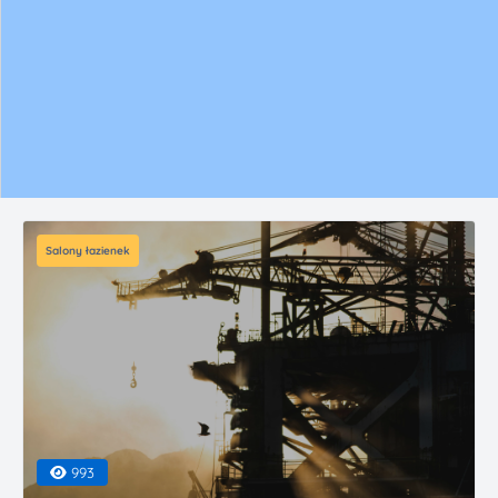
Salony łazienek
993