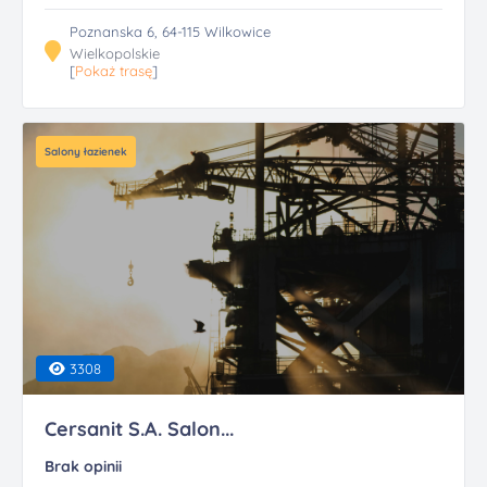
Poznanska 6, 64-115 Wilkowice
Wielkopolskie
[
Pokaż trasę
]
Salony łazienek
3308
Cersanit S.A. Salon...
Brak opinii