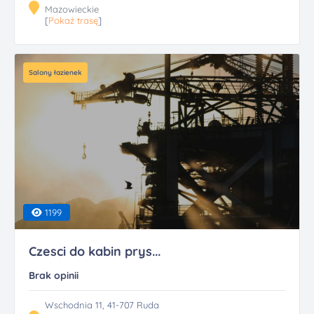
Mazowieckie
[
Pokaż trasę
]
Salony łazienek
1199
Czesci do kabin prys...
Brak opinii
Wschodnia 11, 41-707 Ruda