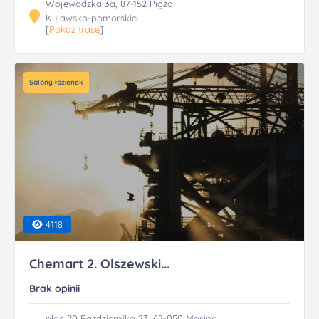
Wojewodzka 3a, 87-152 Pigża
Kujawsko-pomorskie
[
Pokaż trasę
]
Salony łazienek
4118
Chemart 2. Olszewski...
Brak opinii
plac 20 Pazdziernika 23, 62-050 Mosina