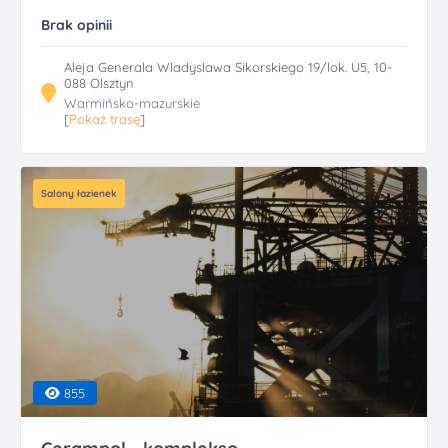
Brak opinii
Aleja Generala Wladyslawa Sikorskiego 19/lok. U5, 10-
088 Olsztyn
Warmińsko-mazurskie
[
Pokaż trasę
]
Salony łazienek
855