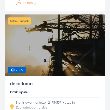
[
Pokaż trasę
]
Salony łazienek
2085
decodomo
Brak opinii
Stanislawa Moniuszki 2, 75-557 Koszalin
Zachodniopomorskie