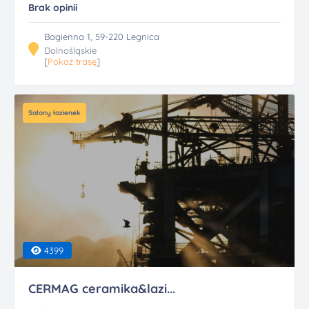
Brak opinii
Bagienna 1, 59-220 Legnica
Dolnośląskie
[
Pokaż trasę
]
Salony łazienek
4399
CERMAG ceramika&lazi...