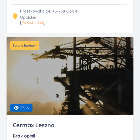
Proszkowska 54, 45-758 Opole
Opolskie
[
Pokaż trasę
]
Salony łazienek
2386
Cermax Leszno
Brak opinii