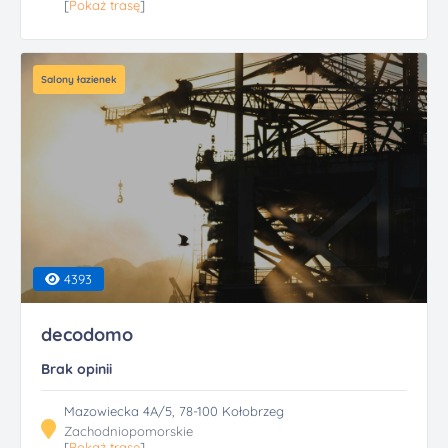
[
Pokaż trasę
]
Salony łazienek
4393
decodomo
Brak opinii
Mazowiecka 4A/5, 78-100 Kołobrzeg
Zachodniopomorskie
[
Pokaż trasę
]