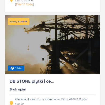
Dolnośląskie
[
Pokaż trasę
]
Salony łazienek
3244
DB STONE plytki | ce...
Brak opinii
Wejscie do salonu naprzeciwko Dino, 41-923 Bytom
śląskie