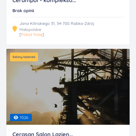
Cerampol - komplekso...
Brak opinii
Jana Kilinskiego 31, 34-700 Rabka-Zdrój
Małopolskie
[
Pokaż trasę
]
Salony łazienek
7026
Cerasan Salon Lazien...