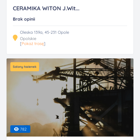
CERAMIKA WITON J.Wit...
Brak opinii
Oleska 139a, 45-231 Opole
Opolskie
[
Pokaż trasę
]
Salony łazienek
782