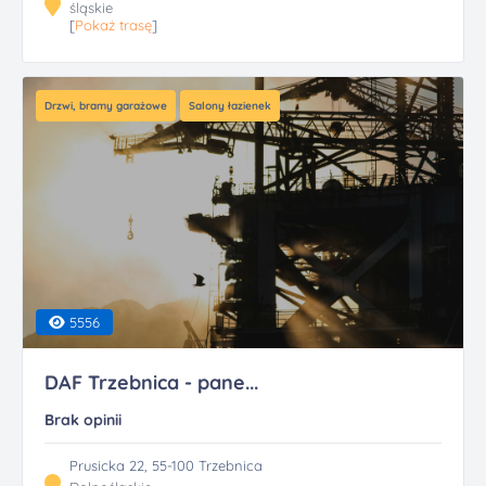
śląskie
[
Pokaż trasę
]
Drzwi, bramy garażowe
Salony łazienek
5556
DAF Trzebnica - pane...
Brak opinii
Prusicka 22, 55-100 Trzebnica