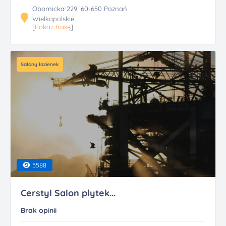
Obornicka 229, 60-650 Poznań
Wielkopolskie
[
Pokaż trasę
]
Salony łazienek
5588
Cerstyl Salon plytek...
Brak opinii