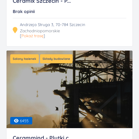
Ceramix Szczecin - P...
Brak opinii
Andrzeja Struga 3, 70-784 Szczecin
Zachodniopomorskie
[
Pokaż trasę
]
Salony łazienek
Składy budowlane
6455
Cerammind - Plytki c...