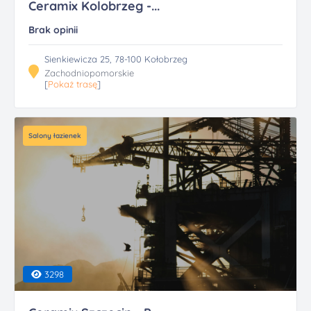
Ceramix Kolobrzeg -...
Brak opinii
Sienkiewicza 25, 78-100 Kołobrzeg
Zachodniopomorskie
[
Pokaż trasę
]
Salony łazienek
3298