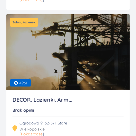
Salony łazienek
4961
DECOR. Lazienki. Arm...
Brak opinii
Ogrodowa 9, 62-571 Stare
Wielkopolskie
[
Pokaż trasę
]