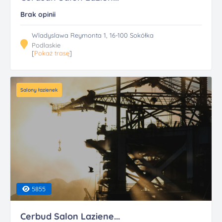
Brak opinii
Wladyslawa Reymonta 1, 16-100 Sokółka
Podlaskie
[
Pokaż trasę
]
Salony łazienek
5855
Cerbud Salon Laziene...