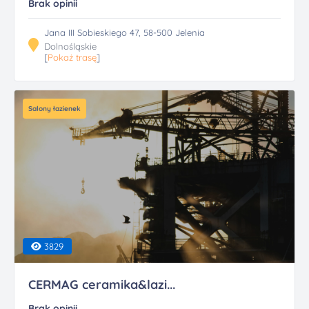
Brak opinii
Jana III Sobieskiego 47, 58-500 Jelenia
Dolnośląskie
[
Pokaż trasę
]
Salony łazienek
3829
CERMAG ceramika&lazi...
Brak opinii