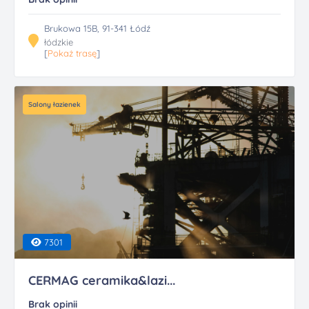
Brukowa 15B, 91-341 Łódź
łódzkie
[
Pokaż trasę
]
Salony łazienek
7301
CERMAG ceramika&lazi...
Brak opinii