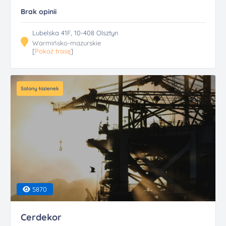
Brak opinii
Lubelska 41F, 10-408 Olsztyn
Warmińsko-mazurskie
[
Pokaż trasę
]
Salony łazienek
5870
Cerdekor