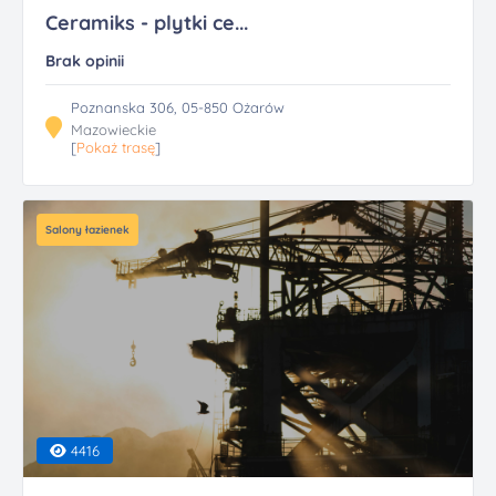
Ceramiks - plytki ce...
Brak opinii
Poznanska 306, 05-850 Ożarów
Mazowieckie
[
Pokaż trasę
]
Salony łazienek
4416