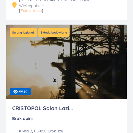
Wielkopolskie
[
Pokaż trasę
]
Salony łazienek
Składy budowlane
5549
CRISTOPOL Salon Lazi...
Brak opinii
Kreta 2, 05-850 Bronisze