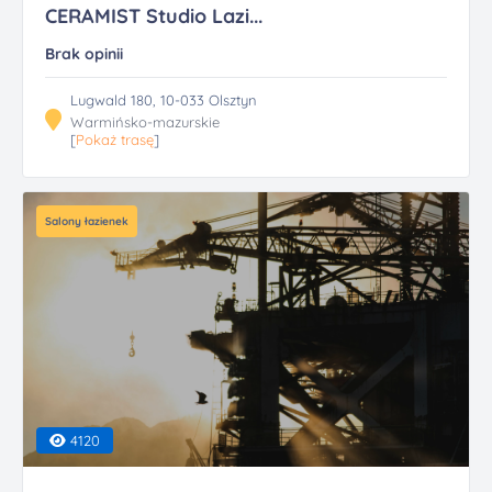
CERAMIST Studio Lazi...
Brak opinii
Lugwald 180, 10-033 Olsztyn
Warmińsko-mazurskie
[
Pokaż trasę
]
Salony łazienek
4120