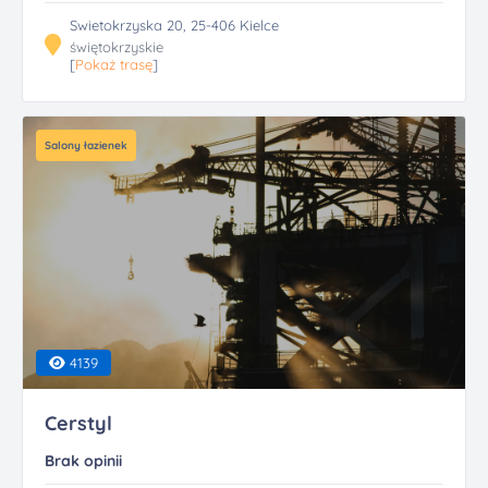
Swietokrzyska 20, 25-406 Kielce
świętokrzyskie
[
Pokaż trasę
]
Salony łazienek
4139
Cerstyl
Brak opinii