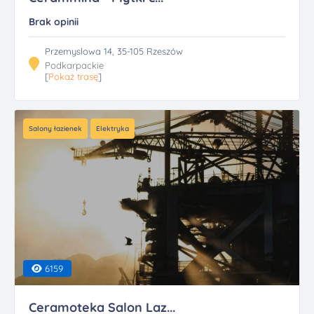
Brak opinii
Przemyslowa 14, 35-105 Rzeszów
Podkarpackie
[
Pokaż trasę
]
Salony łazienek
Elektryka
6159
Ceramoteka Salon Laz...