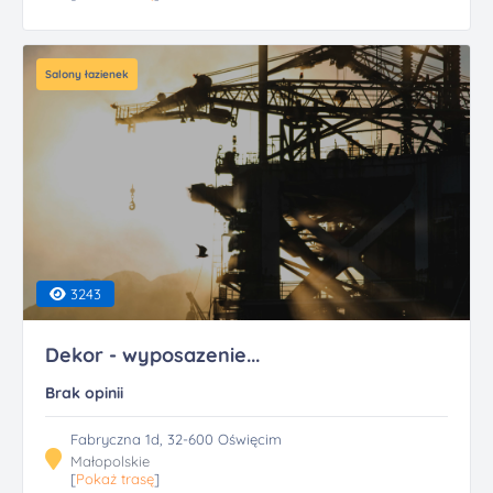
Salony łazienek
3243
Dekor - wyposazenie...
Brak opinii
Fabryczna 1d, 32-600 Oświęcim
Małopolskie
[
Pokaż trasę
]