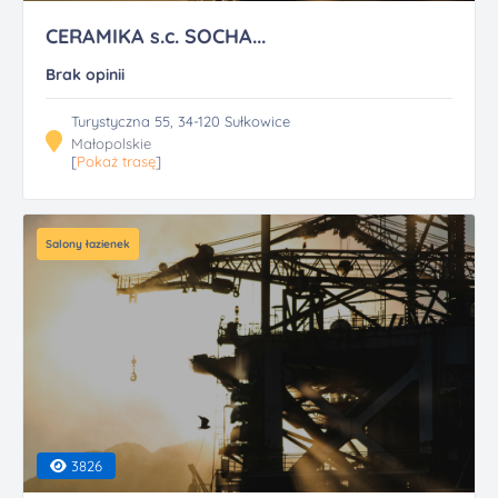
CERAMIKA s.c. SOCHA...
Brak opinii
Turystyczna 55, 34-120 Sułkowice
Małopolskie
[
Pokaż trasę
]
Salony łazienek
3826