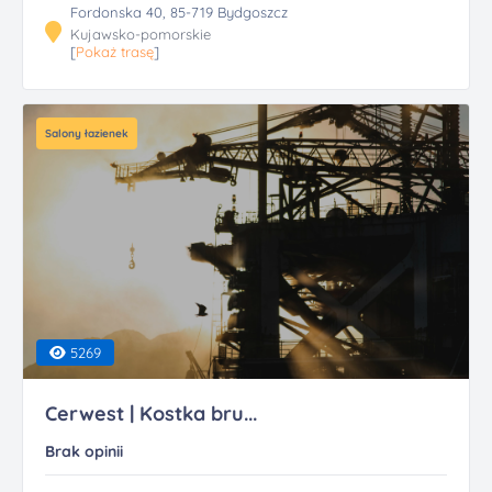
Fordonska 40, 85-719 Bydgoszcz
Kujawsko-pomorskie
[
Pokaż trasę
]
Salony łazienek
5269
Cerwest | Kostka bru...
Brak opinii