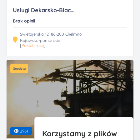
Uslugi Dekarsko-Blac...
Brak opinii
Swietojerska 12, 86-200 Chełmno
Kujawsko-pomorskie
[
Pokaż trasę
]
Geodeta
2961
Korzystamy z plików