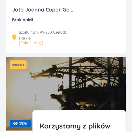
Joto Joanna Cuper Ge...
Brak opinii
Szpitalna 9, 41-250 Czeladź
śląskie
[
Pokaż trasę
]
Geodeta
3526
Korzystamy z plików