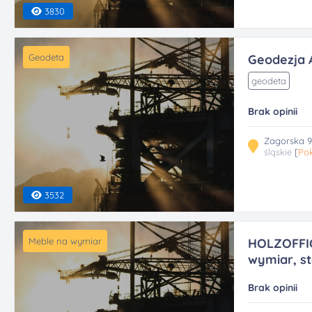
3830
Geodeta
Geodezja 
geodeta
Brak opinii
Zagorska 9
śląskie
[
Pok
3532
Meble na wymiar
HOLZOFFIC
wymiar, sto
Brak opinii