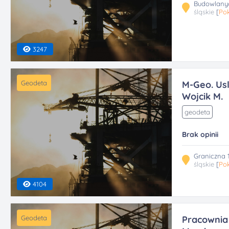
Budowlanyc
śląskie
[
Pok
3247
Geodeta
M-Geo. Usl
Wojcik M.
geodeta
Brak opinii
Graniczna 
śląskie
[
Pok
4104
Geodeta
Pracownia