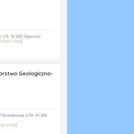
ci 1/4, 16-200 Dąbrowa
Pokaż trasę
]
iorstwo Geologiczno-
Tierieszkowej 6/81, 41-306
aż trasę
]