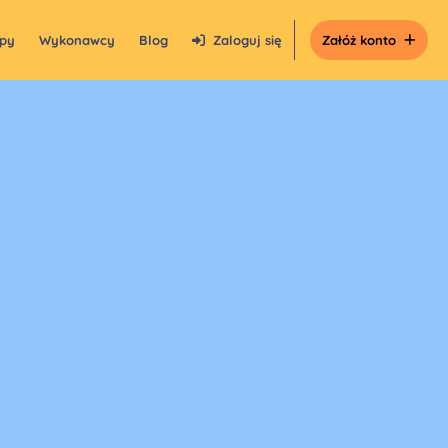
epy
Wykonawcy
Blog
Zaloguj się
Załóż konto