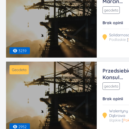
Marcin...
geodeta
Brak opinii
Solidarnos
Podlaskie
[
3239
Geodeta
Przedsieb
Konsul...
geodeta
Brak opinii
Walentyny 
Dąbrowa
śląskie
[
Pok
2952