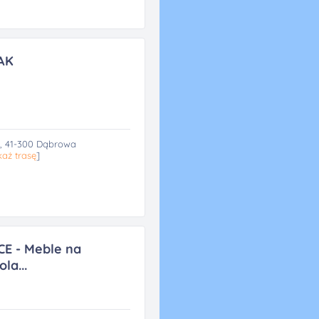
AK
, 41-300 Dąbrowa
aż trasę
]
E - Meble na
la...