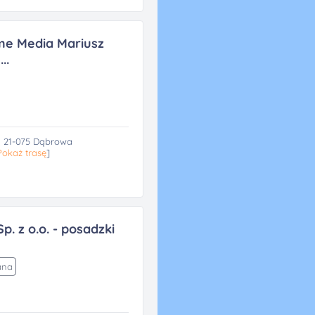
e Media Mariusz
..
 21-075 Dąbrowa
Pokaż trasę
]
. z o.o. - posadzki
ana