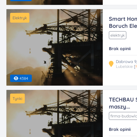
Elektryk
Smart Hom
Boruch Ele.
elektryk
Brak opinii
Dabrowa 9,
Lubelskie
[
4384
Tynki
TECHBAU Sp
maszy...
firma-budowl
Brak opinii