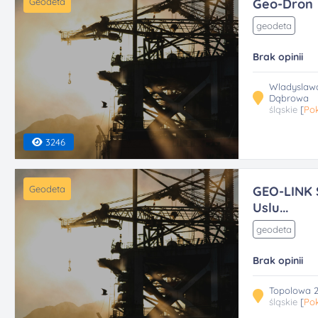
Geodeta
Geo-Dron
geodeta
Brak opinii
Wladyslawa
Dąbrowa
śląskie
[
Pok
3246
Geodeta
GEO-LINK S
Uslu...
geodeta
Brak opinii
Topolowa 2
śląskie
[
Pok