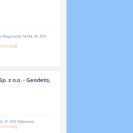
 Reymonta 14/84, 41-300
aż trasę
]
p. z o.o. - Geodeta,
6, 41-303 Dąbrowa
aż trasę
]