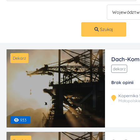
Szukaj
Dekarz
Dach-Kom
dekarz
Brak opinii
Kopernika 
Małopolski
933