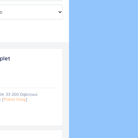
plet
54, 33-200 Dąbrowa
e
[
Pokaż trasę
]