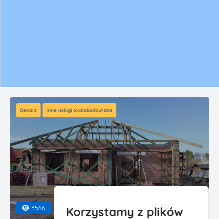
Dekarz
Inne usługi okołobudowlane
3566
Zweryfikowano
Korzystamy z plików