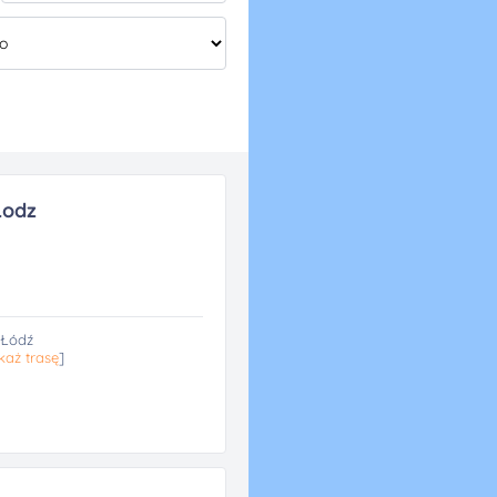
Lodz
 Łódź
każ trasę
]