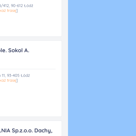
/412, 90-612 Łódź
każ trasę
]
le. Sokol A.
 11, 93-405 Łódź
każ trasę
]
IA Sp.z.o.o. Dachy,