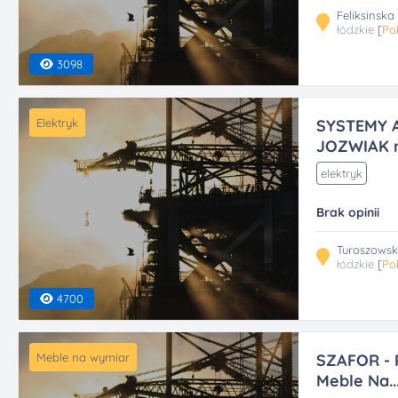
Feliksinska
łódzkie
[
Po
3098
Elektryk
SYSTEMY 
JOZWIAK m
elektryk
Brak opinii
Turoszowsk
łódzkie
[
Po
4700
Meble na wymiar
SZAFOR - 
Meble Na..