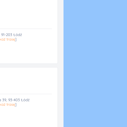
 91-203 Łódź
każ trasę
]
a 39, 93-403 Łódź
każ trasę
]