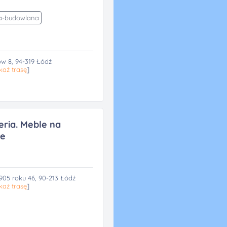
a-budowlana
ow 8, 94-319 Łódź
każ trasę
]
eria. Meble na
ie
905 roku 46, 90-213 Łódź
każ trasę
]