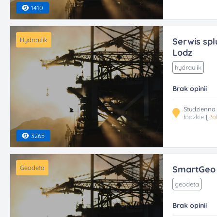
1410
Hydraulik
Serwis sp
Lodz
hydraulik
Brak opinii
Studzienna
łódzkie
[
Po
3265
Geodeta
SmartGeo
geodeta
Brak opinii