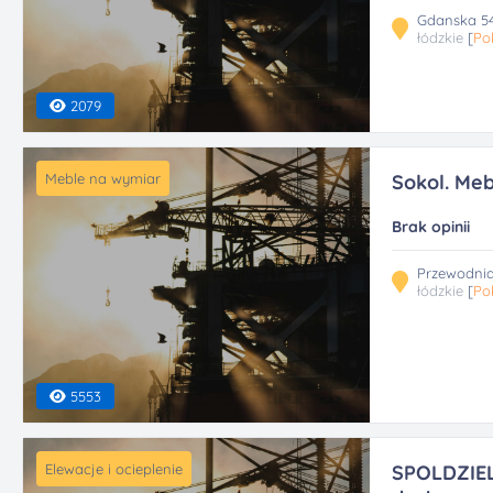
Gdanska 54
łódzkie
[
Po
2079
Meble na wymiar
Sokol. Meb
Brak opinii
Przewodnia
łódzkie
[
Po
5553
Elewacje i ocieplenie
SPOLDZIELN