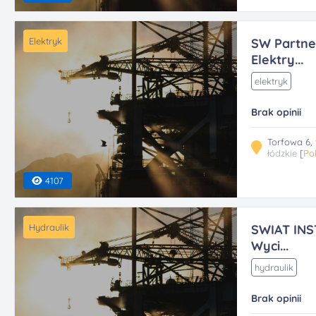
Elektryk
SW Partner
Elektry...
elektryk
Brak opinii
Torfowa 6,
łódzkie
[
Po
4107
Hydraulik
SWIAT INST
Wyci...
hydraulik
Brak opinii