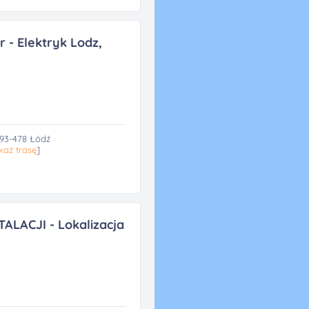
 - Elektryk Lodz,
 93-478 Łódź
każ trasę
]
ALACJI - Lokalizacja