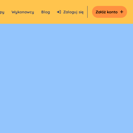
epy
Wykonawcy
Blog
Zaloguj się
Załóż konto