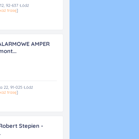
 12, 92-637 Łódź
każ trasę
]
ALARMOWE AMPER
ont...
a 22, 91-025 Łódź
każ trasę
]
Robert Stepien -
.