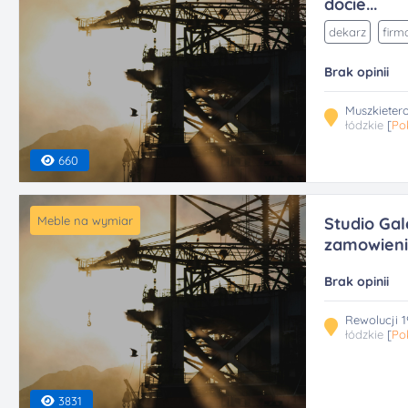
docie...
dekarz
firm
Brak opinii
Muszkieter
łódzkie
[
Po
660
Meble na wymiar
Studio Gal
zamowien
Brak opinii
Rewolucji 1
łódzkie
[
Po
3831