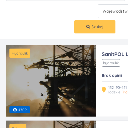
Szukaj
Hydraulik
SanitPOL 
hydraulik
Brak opinii
132, 90-451
łódzkie
[
Po
4709