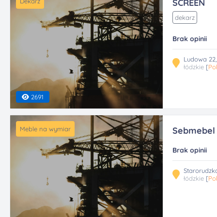
Dekarz
SCREEN
dekarz
Brak opinii
Ludowa 22,
łódzkie
[
Po
2691
Meble na wymiar
Sebmebel
Brak opinii
Starorudzk
łódzkie
[
Po