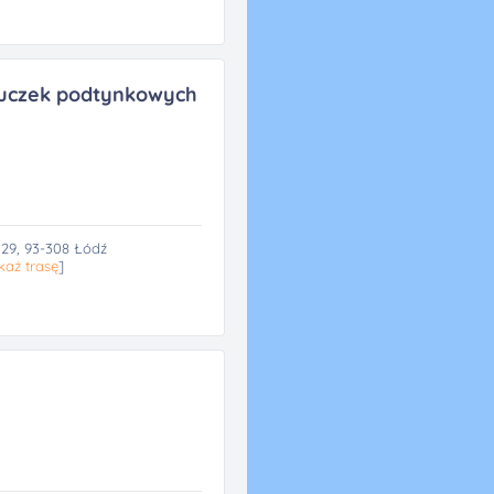
luczek podtynkowych
 29, 93-308 Łódź
każ trasę
]