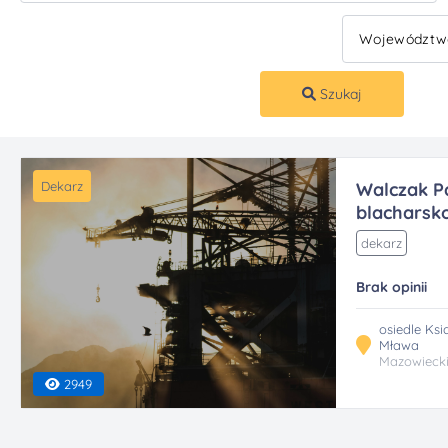
Szukaj
Dekarz
Walczak Pa
blacharsko 
dekarz
Brak opinii
osiedle Ks
Mława
Mazowieck
2949