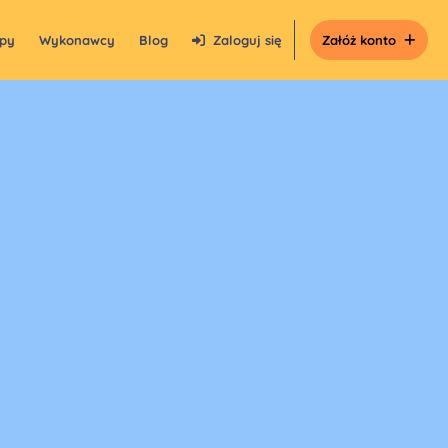
epy
Wykonawcy
Blog
Zaloguj się
Załóż konto