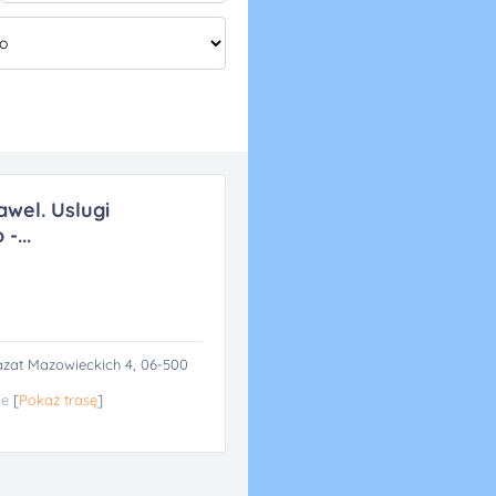
wel. Uslugi
-...
iazat Mazowieckich 4, 06-500
ie
[
Pokaż trasę
]