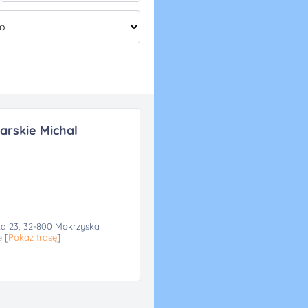
arskie Michal
ka 23, 32-800 Mokrzyska
e
[
Pokaż trasę
]