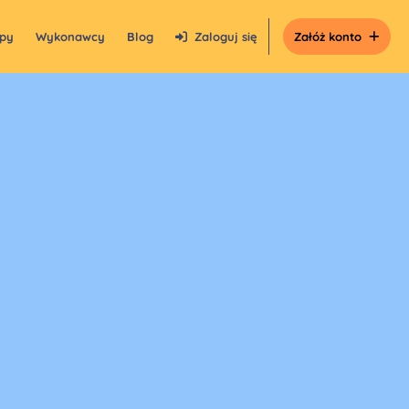
epy
Wykonawcy
Blog
Zaloguj się
Załóż konto