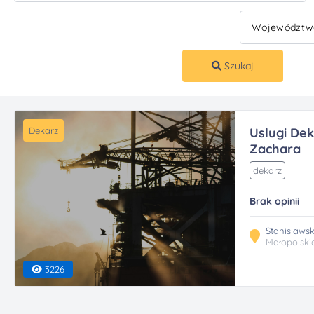
Szukaj
Dekarz
Uslugi Dek
Zachara
dekarz
Brak opinii
Stanislaws
Małopolski
3226