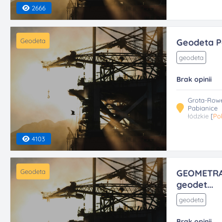
2666
Geodeta
Geodeta P
geodeta
Brak opinii
Grota-Rowe
Pabianice
łódzkie
[
Po
4103
Geodeta
GEOMETRA,
geodet...
geodeta
Brak opinii