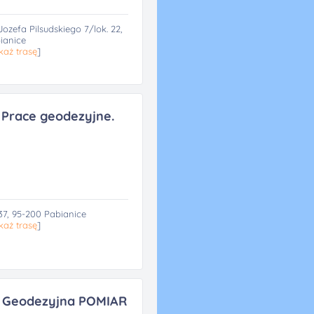
ozefa Pilsudskiego 7/lok. 22,
ianice
każ trasę
]
 Prace geodezyjne.
37, 95-200 Pabianice
każ trasę
]
 Geodezyjna POMIAR