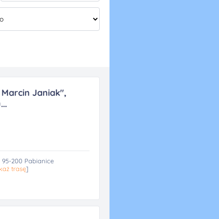
Marcin Janiak",
..
, 95-200 Pabianice
każ trasę
]