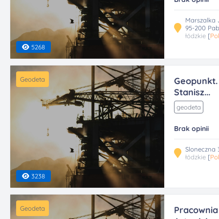
Marszalka J
95-200 Pab
łódzkie
[
Po
5268
Geodeta
Geopunkt.
Stanisz...
geodeta
Brak opinii
Sloneczna 
łódzkie
[
Po
3238
Geodeta
Pracownia