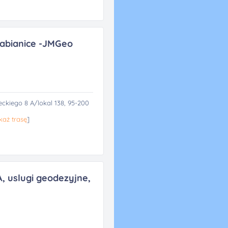
abianice -JMGeo
ckiego 8 A/lokal 138, 95-200
każ trasę
]
 uslugi geodezyjne,