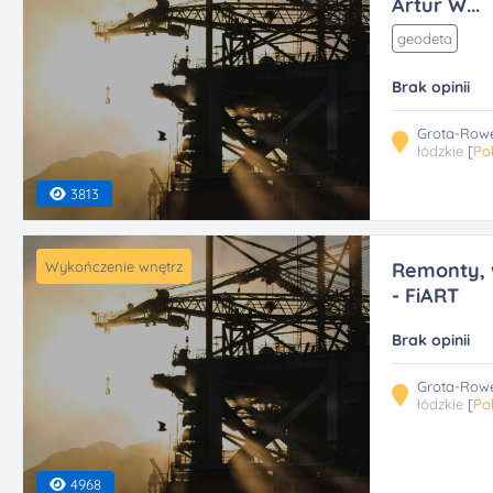
Artur W...
geodeta
Brak opinii
Grota-Rowe
łódzkie
[
Po
3813
Wykończenie wnętrz
Remonty, 
- FiART
Brak opinii
Grota-Rowe
łódzkie
[
Po
4968