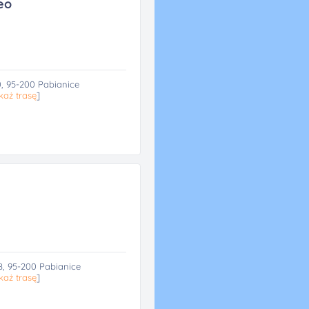
eo
0, 95-200 Pabianice
każ trasę
]
8, 95-200 Pabianice
każ trasę
]