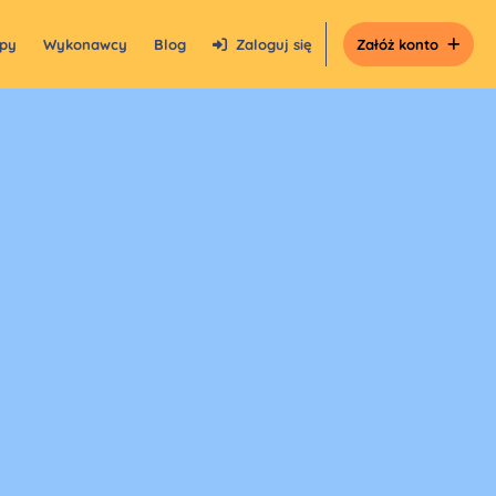
epy
Wykonawcy
Blog
Zaloguj się
Załóż konto