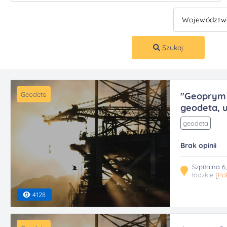
Szukaj
Geodeta
"Geoprym 
geodeta, u.
geodeta
Brak opinii
Szpitalna 6
łódzkie
[
Po
4128