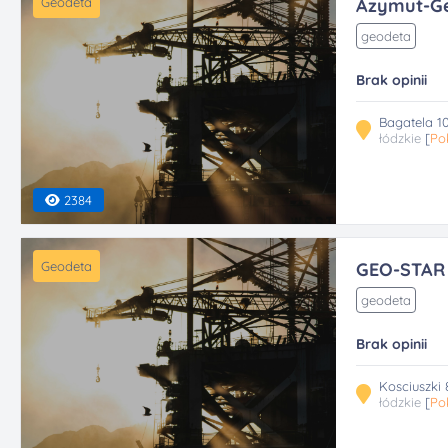
Geodeta
Azymut-G
geodeta
Brak opinii
Bagatela 1
łódzkie
[
Po
2384
Geodeta
GEO-STAR
geodeta
Brak opinii
Kosciuszki 
łódzkie
[
Po