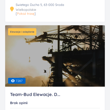
Swietego Ducha 5, 63-000 Sroda
Wielkopolskie
[
Pokaż trasę
]
Elewacje i ocieplenie
7287
Team-Bud Elewacje. D...
Brak opinii