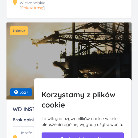
Wielkopolskie
[
Pokaż trasę
]
Elektryk
3527
Korzystamy z plików
cookie
WD INSTAL Elektryk S...
Ta witryna używa plików cookie w celu
Brak opinii
ulepszenia ogólnej wygody użytkowania.
Jozefa Ignacego Kraszewskiego 1, 63-000 Sroda