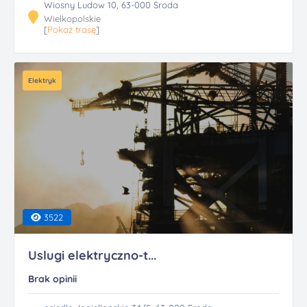
Wiosny Ludow 10, 63-000 Sroda
Wielkopolskie
[
Pokaż trasę
]
Elektryk
3522
Uslugi elektryczno-t...
Brak opinii