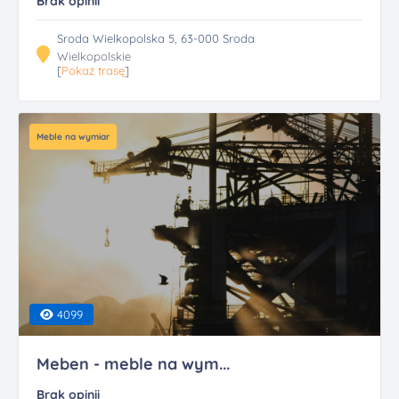
Brak opinii
Sroda Wielkopolska 5, 63-000 Sroda
Wielkopolskie
[
Pokaż trasę
]
Meble na wymiar
4099
Meben - meble na wym...
Brak opinii