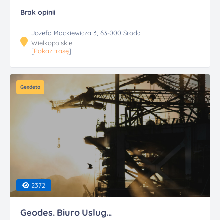
Brak opinii
Jozefa Mackiewicza 3, 63-000 Sroda
Wielkopolskie
[
Pokaż trasę
]
Geodeta
2372
Geodes. Biuro Uslug...