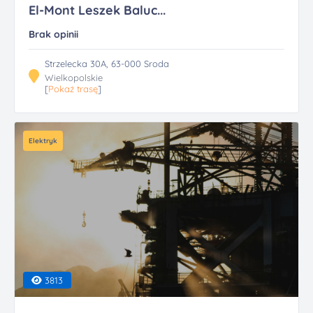
El-Mont Leszek Baluc...
Brak opinii
Strzelecka 30A, 63-000 Sroda
Wielkopolskie
[
Pokaż trasę
]
Elektryk
3813