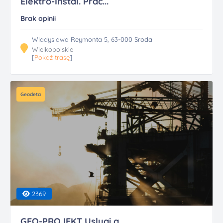
Elektro-Instal. Prac...
Brak opinii
Wladyslawa Reymonta 5, 63-000 Sroda
Wielkopolskie
[
Pokaż trasę
]
Geodeta
2369
GEO-PROJEKT Uslugi g...