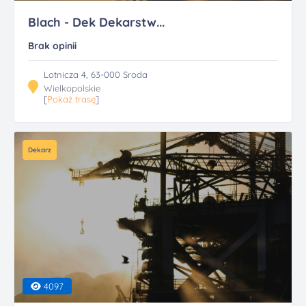
Blach - Dek Dekarstw...
Brak opinii
Lotnicza 4, 63-000 Sroda
Wielkopolskie
[
Pokaż trasę
]
Dekarz
4097