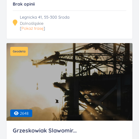
Brak opinii
Legnicka 41, 55-300 Sroda
Dolnośląskie
[
Pokaż trasę
]
Geodeta
2648
Grzeskowiak Slawomir...