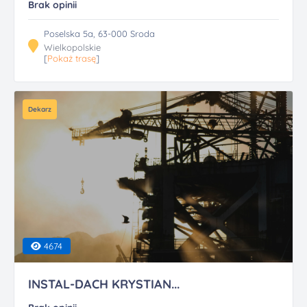
Brak opinii
Poselska 5a, 63-000 Sroda
Wielkopolskie
[
Pokaż trasę
]
Dekarz
4674
INSTAL-DACH KRYSTIAN...