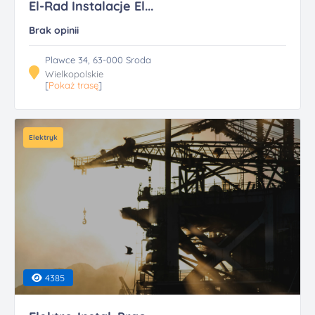
El-Rad Instalacje El...
Brak opinii
Plawce 34, 63-000 Sroda
Wielkopolskie
[
Pokaż trasę
]
Elektryk
4385