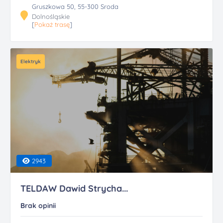
Gruszkowa 50, 55-300 Sroda
Dolnośląskie
[
Pokaż trasę
]
Elektryk
2943
TELDAW Dawid Strycha...
Brak opinii