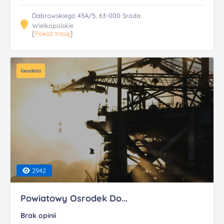
Dabrowskiego 43A/5, 63-000 Sroda
Wielkopolskie
[
Pokaż trasę
]
Geodeta
2942
Powiatowy Osrodek Do...
Brak opinii