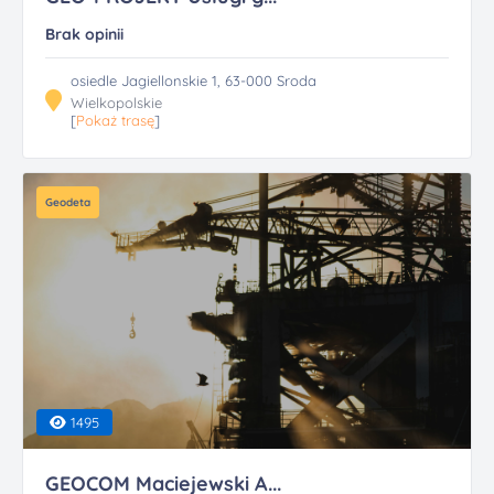
Brak opinii
osiedle Jagiellonskie 1, 63-000 Sroda
Wielkopolskie
[
Pokaż trasę
]
Geodeta
1495
GEOCOM Maciejewski A...