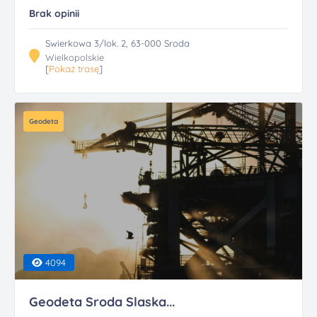
Brak opinii
Swierkowa 3/lok. 2, 63-000 Sroda
Wielkopolskie
[
Pokaż trasę
]
Geodeta
4094
Geodeta Sroda Slaska...