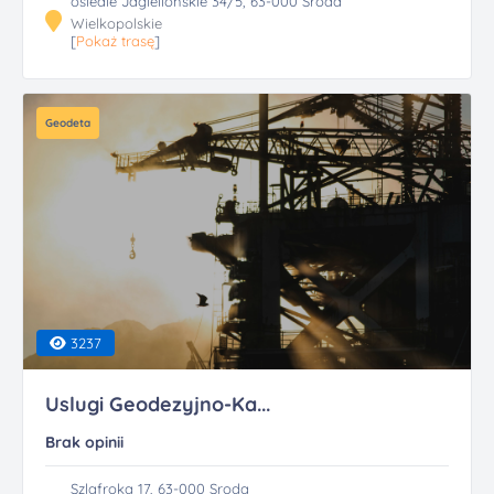
osiedle Jagiellonskie 34/5, 63-000 Sroda
Wielkopolskie
[
Pokaż trasę
]
Geodeta
3237
Uslugi Geodezyjno-Ka...
Brak opinii
Szlafroka 17, 63-000 Sroda