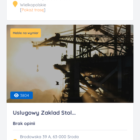
Wielkopolskie
[
Pokaż trasę
]
Meble na wymiar
3804
Uslugowy Zaklad Stol...
Brak opinii
Brodowska 39 A, 63-000 Sroda