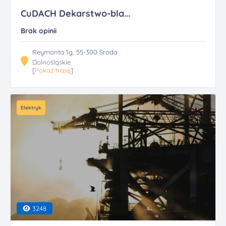
CuDACH Dekarstwo-bla...
Brak opinii
Reymonta 1g, 55-300 Sroda
Dolnośląskie
[
Pokaż trasę
]
Elektryk
3248