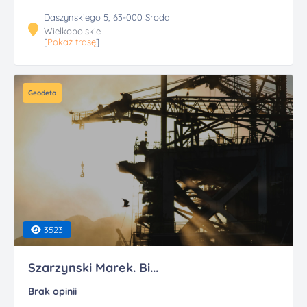
Daszynskiego 5, 63-000 Sroda
Wielkopolskie
[
Pokaż trasę
]
Geodeta
3523
Szarzynski Marek. Bi...
Brak opinii