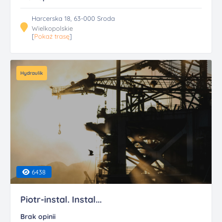
Harcerska 18, 63-000 Sroda
Wielkopolskie
[
Pokaż trasę
]
Hydraulik
6438
Piotr-instal. Instal...
Brak opinii