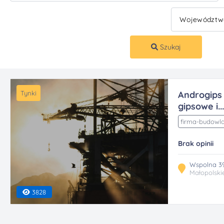
Szukaj
Tynki
Androgips
gipsowe i...
firma-budowl
Brak opinii
Wspolna 39
Małopolski
3828