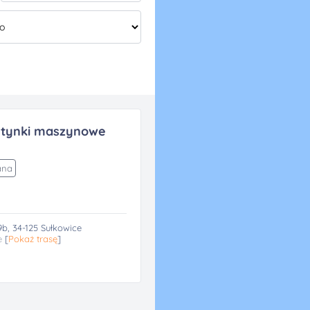
 tynki maszynowe
ana
b, 34-125 Sułkowice
e
[
Pokaż trasę
]