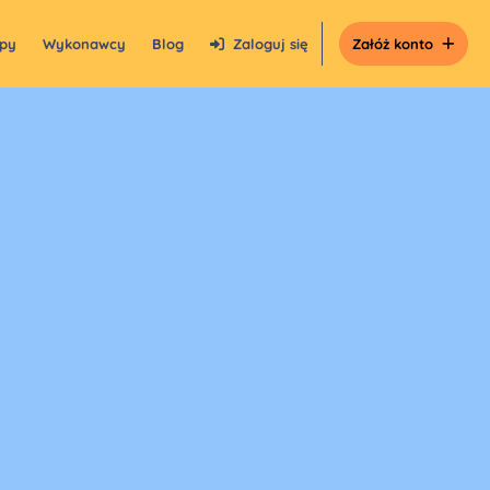
epy
Wykonawcy
Blog
Zaloguj się
Załóż konto