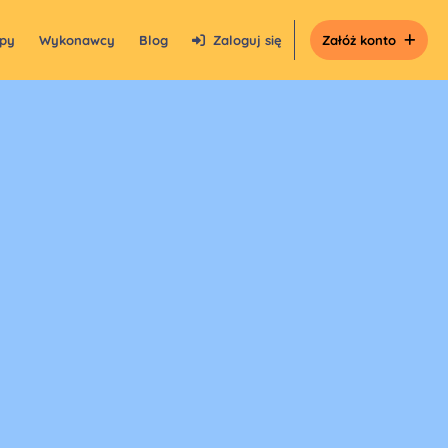
epy
Wykonawcy
Blog
Zaloguj się
Załóż konto