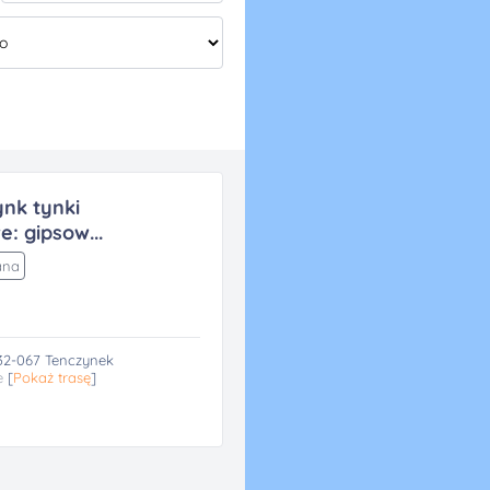
nk tynki
: gipsow...
ana
 32-067 Tenczynek
e
[
Pokaż trasę
]