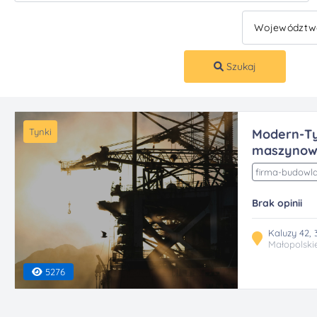
Szukaj
Tynki
Modern-Ty
maszynowe
firma-budowl
Brak opinii
Kaluzy 42,
Małopolski
5276