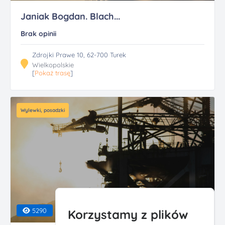
Janiak Bogdan. Blach...
Brak opinii
Zdrojki Prawe 10, 62-700 Turek
Wielkopolskie
[
Pokaż trasę
]
Wylewki, posadzki
5290
Korzystamy z plików