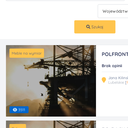
Szukaj
Meble na wymiar
POLFRONT
Brak opinii
Jana Kilin
Lubelskie
[
3511