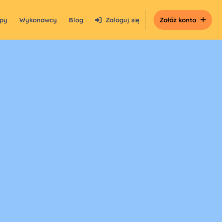
epy
Wykonawcy
Blog
Zaloguj się
Załóż konto