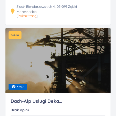
Siostr Biendarzewskich 4, 05-091 Ząbki
Mazowieckie
[
Pokaż trasę
]
Dekarz
3557
Dach-Alp Uslugi Deka...
Brak opinii