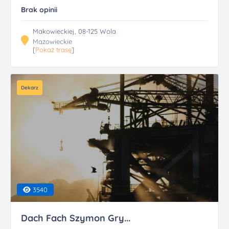
Brak opinii
Makowieckiej, 08-125 Wola
Mazowieckie
[
Pokaż trasę
]
Dekarz
3540
Dach Fach Szymon Gry...