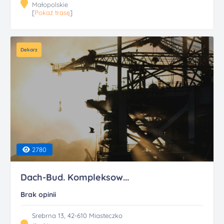
Małopolskie
[
Pokaż trasę
]
Dekarz
2780
Dach-Bud. Kompleksow...
Brak opinii
Srebrna 13, 42-610 Miasteczko