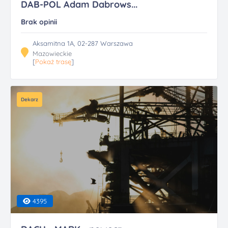
DAB-POL Adam Dabrows...
Brak opinii
Aksamitna 1A, 02-287 Warszawa
Mazowieckie
[
Pokaż trasę
]
Dekarz
4395