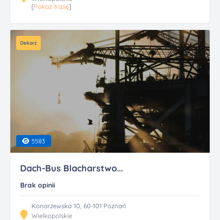
[
Pokaż trasę
]
Dekarz
5583
Dach-Bus Blacharstwo...
Brak opinii
Konarzewska 10, 60-101 Poznań
Wielkopolskie