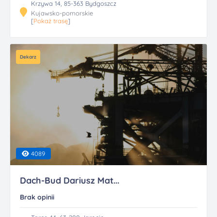
Krzywa 14, 85-363 Bydgoszcz
Kujawsko-pomorskie
[
Pokaż trasę
]
Dekarz
4089
Dach-Bud Dariusz Mat...
Brak opinii