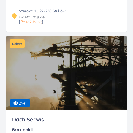
Szeroka 11, 27-230 Styków
świętokrzyskie
[
Pokaż trasę
]
Dekarz
2941
Dach Serwis
Brak opinii