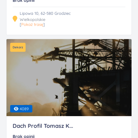
Brak opinii
Lipowa 10, 62-580 Grodziec
Wielkopolskie
[
Pokaż trasę
]
Dekarz
4089
Dach Profil Tomasz K...
Brak opinii