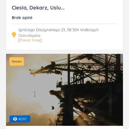
Ciesla, Dekarz, Uslu...
Brak opinii
Ignacego Daszynskiego 23, 58-304 Wałbrzych
Dolnośląskie
[
Pokaż trasę
]
Dekarz
4097