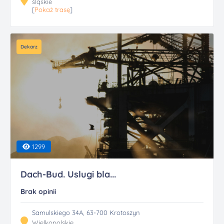
śląskie
[
Pokaż trasę
]
Dekarz
1299
Dach-Bud. Uslugi bla...
Brak opinii
Samulskiego 34A, 63-700 Krotoszyn
Wielkopolskie