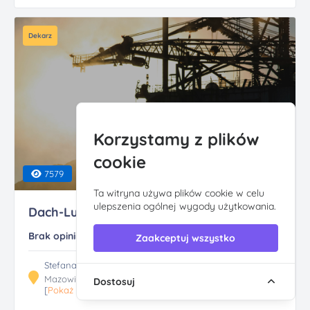
Dekarz
Korzystamy z plików
cookie
7579
Ta witryna używa plików cookie w celu
ulepszenia ogólnej wygody użytkowania.
Dach-Lux Krynski Paw...
Brak opinii
Zaakceptuj wszystko
Stefana Okrzei 11B, 05-220 Zielonka
Mazowieckie
Dostosuj
[
Pokaż trasę
]