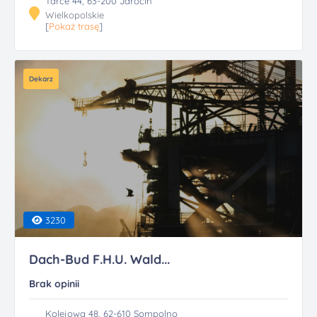
Tarce 44, 63-200 Jarocin
Wielkopolskie
[
Pokaż trasę
]
Dekarz
3230
Dach-Bud F.H.U. Wald...
Brak opinii
Kolejowa 48, 62-610 Sompolno