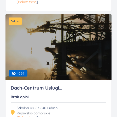
[
Pokaż trasę
]
Dekarz
4094
Dach-Centrum Uslugi...
Brak opinii
Szkolna 48, 87-840 Lubień
Kujawsko-pomorskie