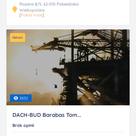
Rozana 8/5, 62-010 Pobiedziska
Wielkopolskie
[
Pokaż trasę
]
Dekarz
3832
DACH-BUD Barabas Tom...
Brak opinii