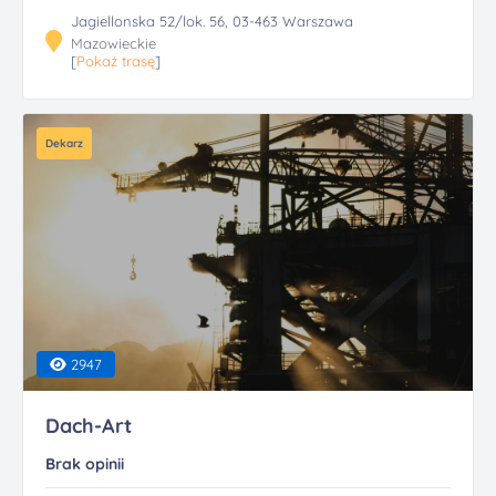
Jagiellonska 52/lok. 56, 03-463 Warszawa
Mazowieckie
[
Pokaż trasę
]
Dekarz
2947
Dach-Art
Brak opinii