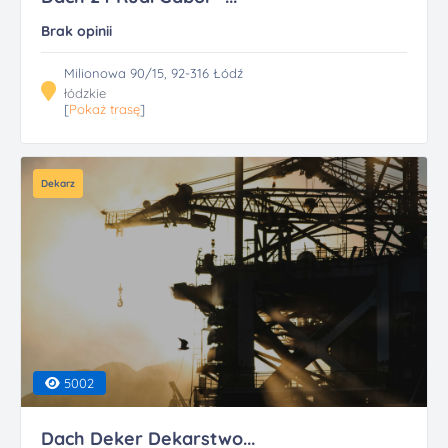
Brak opinii
Milionowa 90/15, 92-316 Łódź
łódzkie
[
Pokaż trasę
]
Dekarz
5002
Dach Deker Dekarstwo...