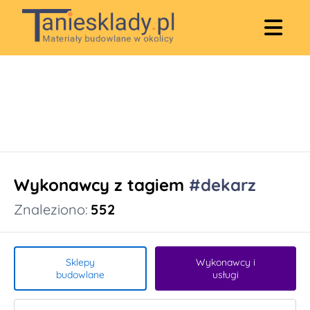
Wykonawcy z tagiem
#dekarz
Znaleziono:
552
Sklepy
Wykonawcy i
budowlane
usługi