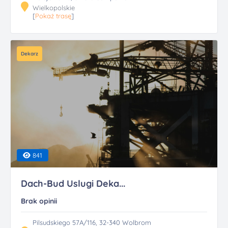
Wielkopolskie
[
Pokaż trasę
]
Dekarz
841
Dach-Bud Uslugi Deka...
Brak opinii
Pilsudskiego 57A/116, 32-340 Wolbrom