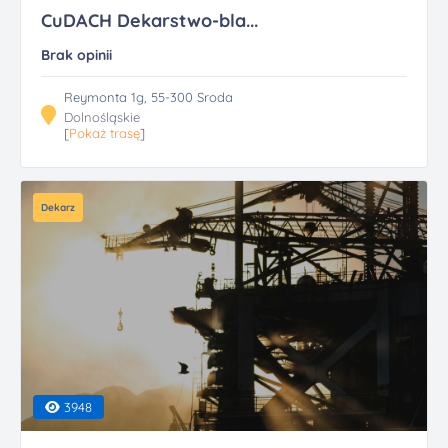
CuDACH Dekarstwo-bla...
Brak opinii
Reymonta 1g, 55-300 Sroda
Dolnośląskie
[
Pokaż trasę
]
Dekarz
3948