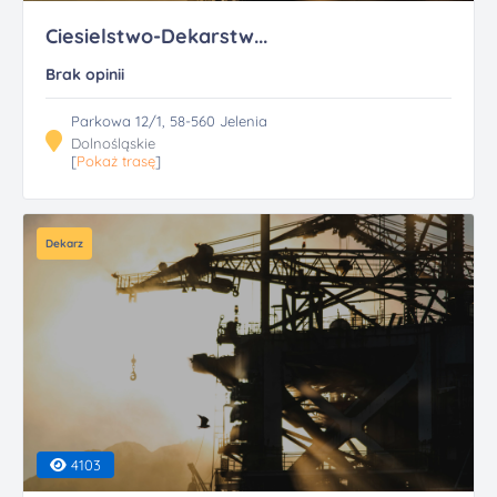
Ciesielstwo-Dekarstw...
Brak opinii
Parkowa 12/1, 58-560 Jelenia
Dolnośląskie
[
Pokaż trasę
]
Dekarz
4103