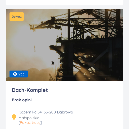
Dekarz
933
Dach-Komplet
Brak opinii
Kopernika 54, 33-200 Dąbrowa
Małopolskie
[
Pokaż trasę
]