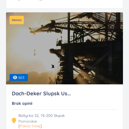
Dekarz
863
Dach-Deker Slupsk Us...
Brak opinii
Baltycka 32, 76-200 Słupsk
Pomorskie
[
Pokaż trasę
]