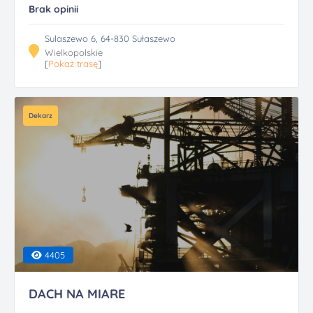
Brak opinii
Sulaszewo 6, 64-830 Sułaszewo
Wielkopolskie
[
Pokaż trasę
]
Dekarz
4405
DACH NA MIARE