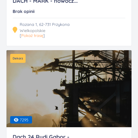
DACH - MARK - nowocz...
Brak opinii
Rozana 1, 62-731 Przykona
Wielkopolskie
[
Pokaż trasę
]
Dekarz
7295
Dach 24 Rudi Gabor -...