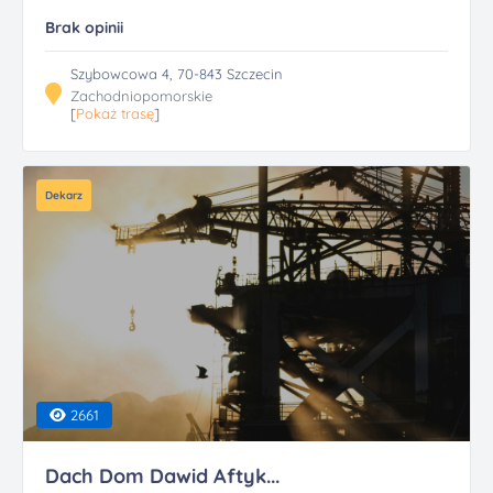
Brak opinii
Szybowcowa 4, 70-843 Szczecin
Zachodniopomorskie
[
Pokaż trasę
]
Dekarz
2661
Dach Dom Dawid Aftyk...