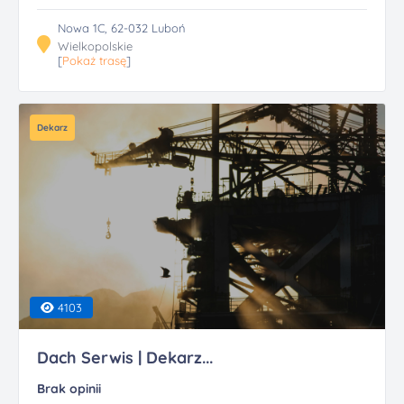
Nowa 1C, 62-032 Luboń
Wielkopolskie
[
Pokaż trasę
]
Dekarz
4103
Dach Serwis | Dekarz...
Brak opinii