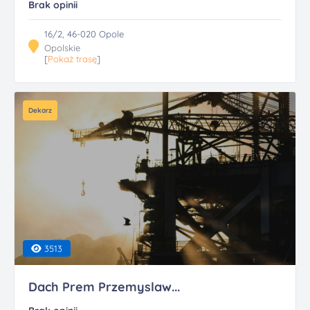
Brak opinii
16/2, 46-020 Opole
Opolskie
[
Pokaż trasę
]
Dekarz
3513
Dach Prem Przemyslaw...