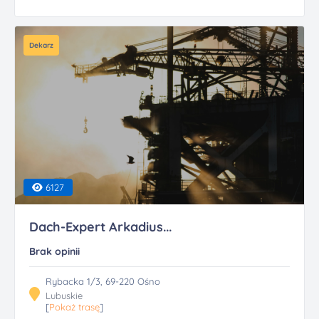
Dekarz
6127
Dach-Expert Arkadius...
Brak opinii
Rybacka 1/3, 69-220 Ośno
Lubuskie
[
Pokaż trasę
]