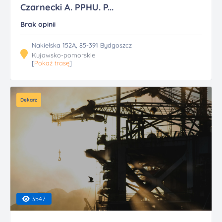
Czarnecki A. PPHU. P...
Brak opinii
Nakielska 152A, 85-391 Bydgoszcz
Kujawsko-pomorskie
[
Pokaż trasę
]
Dekarz
3547