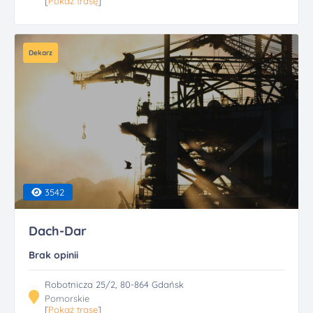
[
Pokaż trasę
]
Dekarz
3542
Dach-Dar
Brak opinii
Robotnicza 25/2, 80-864 Gdańsk
Pomorskie
[
Pokaż trasę
]