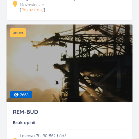
Mazowieckie
[
Pokaż trasę
]
Dekarz
2668
REM-BUD
Brak opinii
Lakowa 7b, 90-562 Łódź