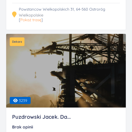
Powstancow Wielkopolskich 31, 64-560 Ostroróg
Wielkopolskie
[
Pokaż trasę
]
Dekarz
3239
Puzdrowski Jacek. Da...
Brak opinii