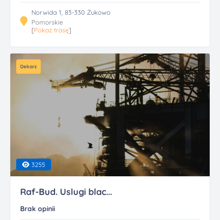
Norwida 1, 83-330 Żukowo
Pomorskie
[
Pokaż trasę
]
Dekarz
3255
Raf-Bud. Uslugi blac...
Brak opinii