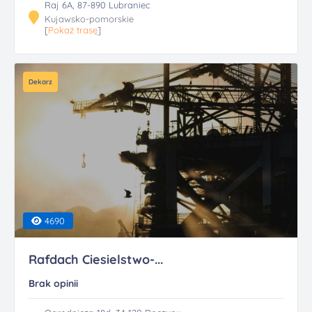
Raj 6A, 87-890 Lubraniec
Kujawsko-pomorskie
[
Pokaż trasę
]
Dekarz
4690
Rafdach Ciesielstwo-...
Brak opinii