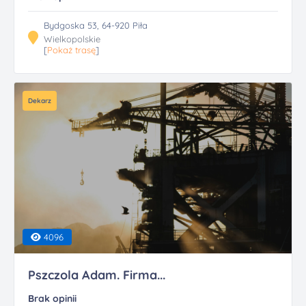
Bydgoska 53, 64-920 Piła
Wielkopolskie
[
Pokaż trasę
]
Dekarz
4096
Pszczola Adam. Firma...
Brak opinii