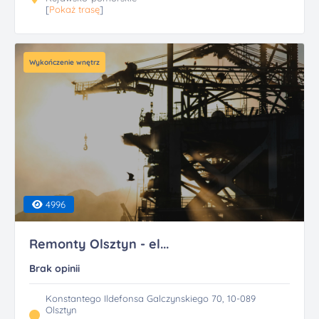
[
Pokaż trasę
]
Wykończenie wnętrz
4996
Remonty Olsztyn - el...
Brak opinii
Konstantego Ildefonsa Galczynskiego 70, 10-089
Olsztyn