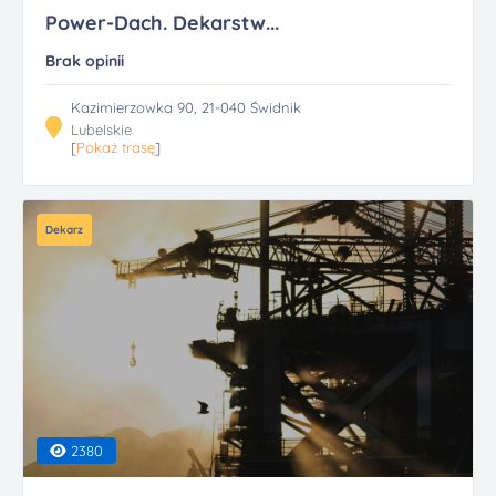
Power-Dach. Dekarstw...
Brak opinii
Kazimierzowka 90, 21-040 Świdnik
Lubelskie
[
Pokaż trasę
]
Dekarz
2380