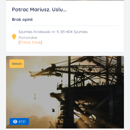
Potrac Mariusz. Uslu...
Brak opinii
Szumles Krolewski nr 9, 83-404 Szumles
Pomorskie
[
Pokaż trasę
]
Dekarz
4131