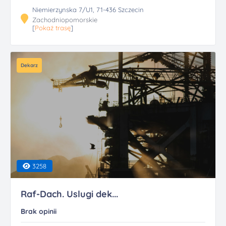
Niemierzynska 7/U1, 71-436 Szczecin
Zachodniopomorskie
[
Pokaż trasę
]
Dekarz
3258
Raf-Dach. Uslugi dek...
Brak opinii