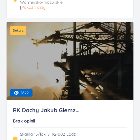
Warmińsko-mazurskie
[
Pokaż trasę
]
Dekarz
2672
RK Dachy Jakub Giemz...
Brak opinii
Skalna 15/lok. 8, 92-002 Łódź