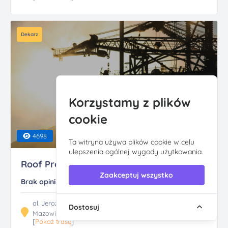
Dekarz
Korzystamy z plików
cookie
4698
Ta witryna używa plików cookie w celu
ulepszenia ogólnej wygody użytkowania.
Roof Profesional Dac...
Zaakceptuj wszystko
Brak opinii
al. Jerozolimskie 89/lok. 43, 02-001 Warszawa
Dostosuj
Mazowieckie
[
Pokaż trasę
]