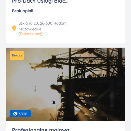
Pro-Dach Uslugi Blac...
Brak opinii
Szklana 20, 26-600 Radom
Mazowieckie
[
Pokaż trasę
]
Dekarz
3808
Profesjonalne malowa...