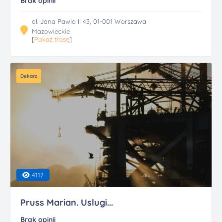
Brak opinii
al. Jana Pawla II 43, 01-001 Warszawa
Mazowieckie
[
Pokaż trasę
]
Dekarz
4117
Pruss Marian. Uslugi...
Brak opinii