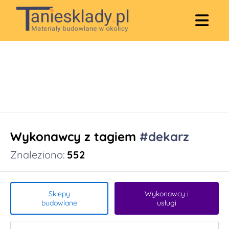
Wykonawcy z tagiem
#dekarz
Znaleziono:
552
Sklepy
Wykonawcy i
budowlane
usługi