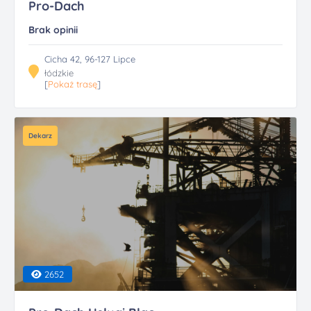
Pro-Dach
Brak opinii
Cicha 42, 96-127 Lipce
łódzkie
[
Pokaż trasę
]
Dekarz
2652