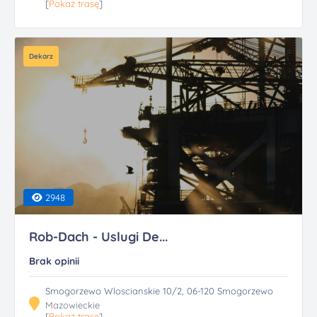
[
Pokaż trasę
]
Dekarz
2948
Rob-Dach - Uslugi De...
Brak opinii
Smogorzewo Wloscianskie 10/2, 06-120 Smogorzewo
Mazowieckie
[
Pokaż trasę
]