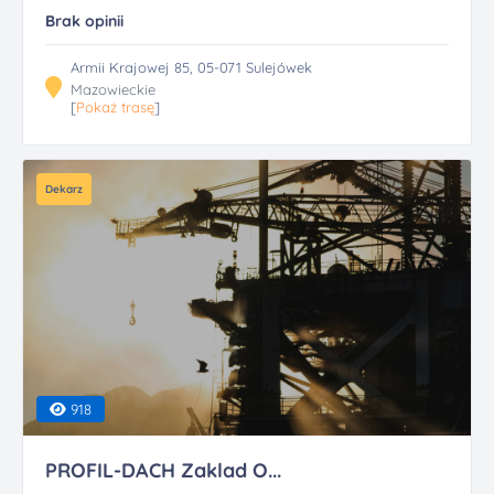
Brak opinii
Armii Krajowej 85, 05-071 Sulejówek
Mazowieckie
[
Pokaż trasę
]
Dekarz
918
PROFIL-DACH Zaklad O...