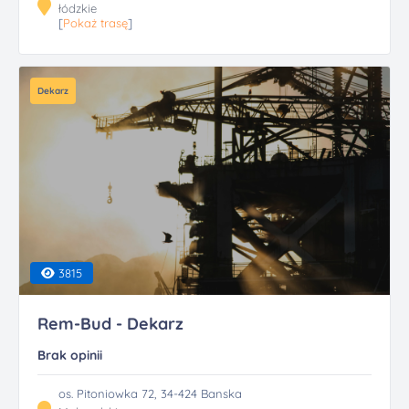
łódzkie
[
Pokaż trasę
]
Dekarz
3815
Rem-Bud - Dekarz
Brak opinii
os. Pitoniowka 72, 34-424 Banska