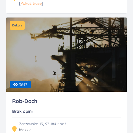
[
Pokaż trasę
]
Dekarz
3843
Rob-Dach
Brak opinii
Zarzewska 13, 93-184 Łódź
łódzkie