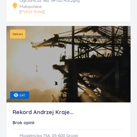
Ogrodnicza 18d, 34-120 Roczyny
Małopolskie
[
Pokaż trasę
]
Dekarz
641
Rekord Andrzej Kraje...
Brak opinii
Mogielnicka 75A, 05-600 Grojec