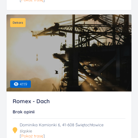
Dekarz
4119
Romex - Dach
Brak opinii
Dominika Kamionki 6, 41-608 Świętochłowice
śląskie
[
Pokaż trasę
]