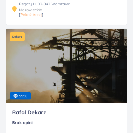
Regaty H, 03-043 Warszawa
Mazowieckie
[
Pokaż trasę
]
Dekarz
5558
Rafal Dekarz
Brak opinii