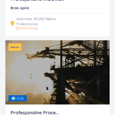
Brak opinii
Gumniska, 39-200 Dębica
Podkarpackie
[
Pokaż trasę
]
Dekarz
3228
Profesjonalne Prace...