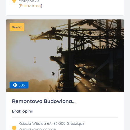
Małopolskie
[
Pokaż trasę
]
Dekarz
805
Remontowo Budowlana...
Brak opinii
Ksiecia Witolda 6A, 86-300 Grudziądz
Kujawsko-pomorskie