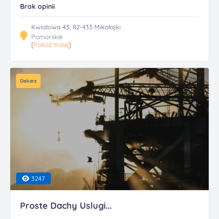
Brak opinii
Kwiatowa 43, 82-433 Mikołajki
Pomorskie
[
Pokaż trasę
]
Dekarz
3247
Proste Dachy Uslugi...