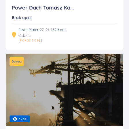
Power Dach Tomasz Ka...
Brak opinii
Emilii Plater 27, 91-762 Łódź
łódzkie
[
Pokaż trasę
]
Dekarz
3234