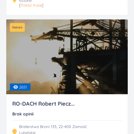
łódzkie
[
Pokaż trasę
]
Dekarz
2651
RO-DACH Robert Piecz...
Brak opinii
Braterstwa Broni 133, 22-400 Zamość
Lubelskie