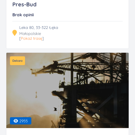
Pres-Bud
Brak opinii
Leka 80, 33-322 Łęka
Małopolskie
[
Pokaż trasę
]
Dekarz
2955