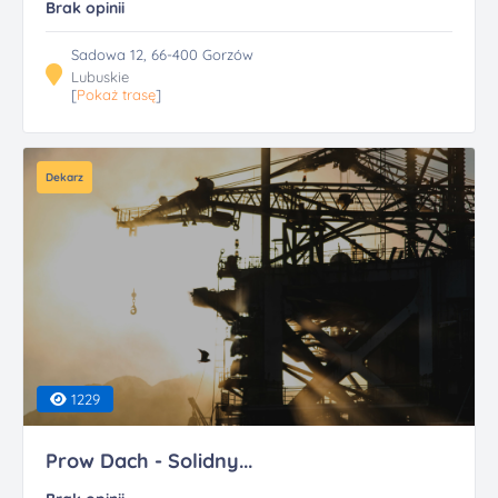
Brak opinii
Sadowa 12, 66-400 Gorzów
Lubuskie
[
Pokaż trasę
]
Dekarz
1229
Prow Dach - Solidny...