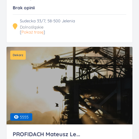
Brak opinii
Sudecka 33/7, 58-500 Jelenia
Dolnośląskie
[
Pokaż trasę
]
Dekarz
5555
PROFIDACH Mateusz Le...