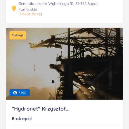
Generala Jozefa Wybickiego 31, 81-842 Sopot
Pomorskie
[
Pokaż trasę
]
Elektryk
6160
"Hydronet" Krzysztof...
Brak opinii