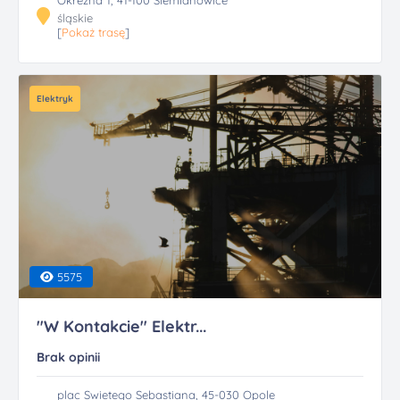
Okrezna 1, 41-100 Siemianowice
śląskie
[
Pokaż trasę
]
Elektryk
5575
"W Kontakcie" Elektr...
Brak opinii
plac Swietego Sebastiana, 45-030 Opole