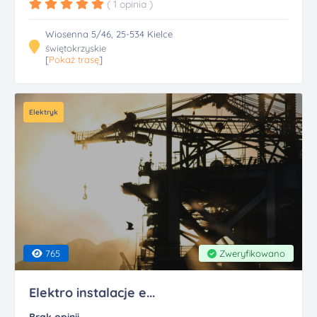
( 1 opinia
)
Wiosenna 5/46, 25-534 Kielce
świętokrzyskie
[
Pokaż trasę
]
Elektryk
765
Zweryfikowano
Elektro instalacje e...