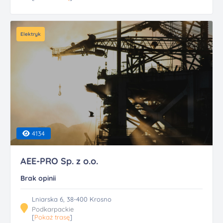
Elektryk
4134
AEE-PRO Sp. z o.o.
Brak opinii
Lniarska 6, 38-400 Krosno
Podkarpackie
[
Pokaż trasę
]