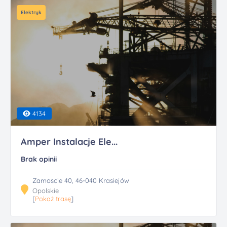
Elektryk
4134
Amper Instalacje Ele...
Brak opinii
Zamoscie 40, 46-040 Krasiejów
Opolskie
[
Pokaż trasę
]