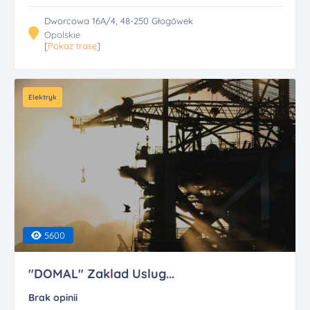
Dworcowa 16A/4, 48-250 Głogówek
Opolskie
[
Pokaż trasę
]
Elektryk
5600
"DOMAL" Zaklad Uslug...
Brak opinii