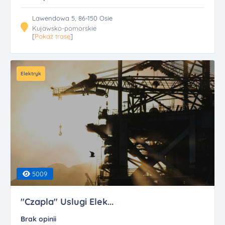
Lawendowa 5, 86-150 Osie
Kujawsko-pomorskie
[
Pokaż trasę
]
Elektryk
5009
"Czapla" Uslugi Elek...
Brak opinii