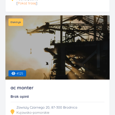
[
Pokaż trasę
]
Elektryk
4125
ac monter
Brak opinii
Zawiszy Czarnego 20, 87-300 Brodnica
Kujawsko-pomorskie