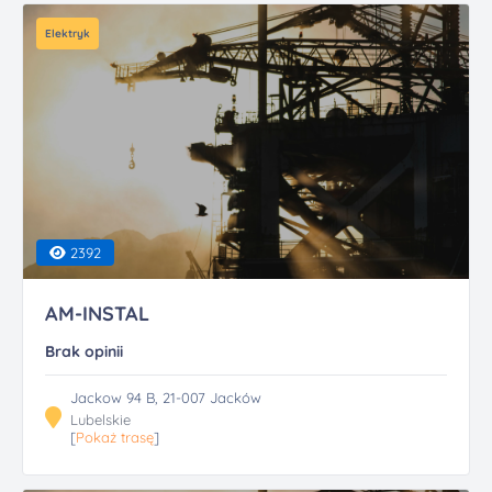
Elektryk
2392
AM-INSTAL
Brak opinii
Jackow 94 B, 21-007 Jacków
Lubelskie
[
Pokaż trasę
]