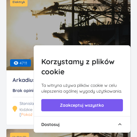
Elektryk
Korzystamy z plików
4711
cookie
Arkadiusz Grobelny u...
Ta witryna używa plików cookie w celu
Brak opinii
ulepszenia ogólnej wygody użytkowania.
Stanislawa Wigury 13, 90-302 Łódź
Zaakceptuj wszystko
łódzkie
[
Pokaż trasę
]
Dostosuj