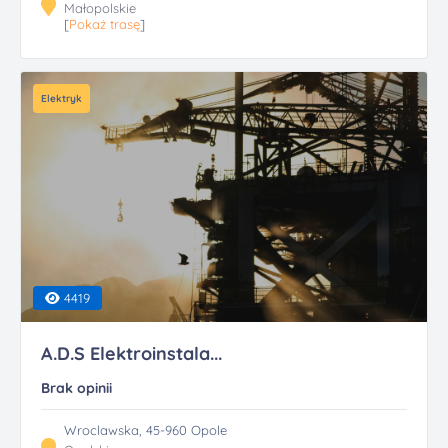
Małopolskie
[
Pokaż trasę
]
Elektryk
4419
A.D.S Elektroinstala...
Brak opinii
Wroclawska, 45-960 Opole