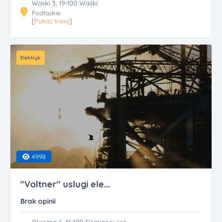
Waski 3, 19-100 Waśki
Podlaskie
[
Pokaż trasę
]
Elektryk
4998
"Voltner" uslugi ele...
Brak opinii