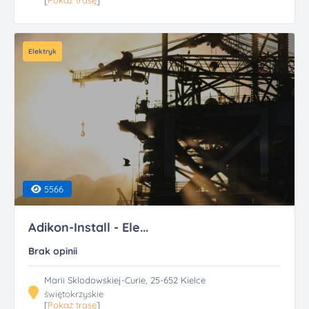
[
Pokaż trasę
]
Elektryk
5566
Adikon-Install - Ele...
Brak opinii
Marii Sklodowskiej-Curie, 25-652 Kielce
świętokrzyskie
[
Pokaż trasę
]