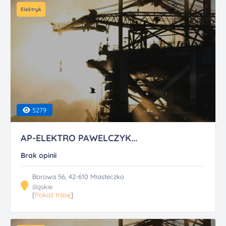
Elektryk
5279
AP-ELEKTRO PAWELCZYK...
Brak opinii
Borowa 56, 42-610 Miasteczko
śląskie
[
Pokaż trasę
]