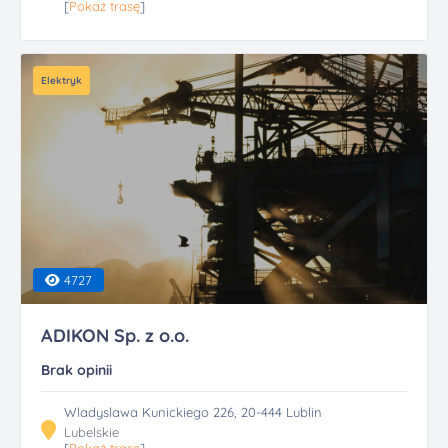
[
Pokaż trasę
]
Elektryk
4727
ADIKON Sp. z o.o.
Brak opinii
Wladyslawa Kunickiego 226, 20-444 Lublin
Lubelskie