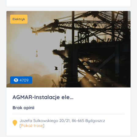
Elektryk
4709
AGMAR-Instalacje ele...
Brak opinii
Jozefa Sulkowskiego 20/21, 86-665 Bydgoszcz
[
Pokaż trasę
]