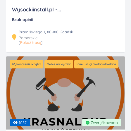
Wysockiinstall.pl -...
Brak opinii
Bramiśskiego 1, 80-180 Gdańsk
Pomorskie
[
Pokaż trasę
]
Wykończenie wnętrz
Meble na wymiar
Inne usługi okołobudowlane
1087
Zweryfikowano