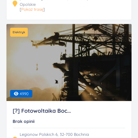
Opolskie
[
Pokaż trasę
]
Elektryk
4990
[?] Fotowoltaika Boc...
Brak opinii
Legionow Polskich 6, 32-700 Bochnia