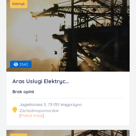
Elektryk
3543
Aras Uslugi Elektryc...
Brak opinii
Jagiellonska 5, 73-155 Węgorzyno
Zachodniopomorskie
[
Pokaż trasę
]