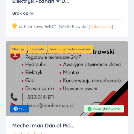
Elektryk Poznań ⭐ U...
Brak opinii
ul. Kminkowa 164D/1, 62-064 Plewiska [
Pokaż trasę
]
Elektryk
Hydraulik
Inne usługi okołobudowlane
588
Zweryfikowano
Mecherman Daniel Pio...