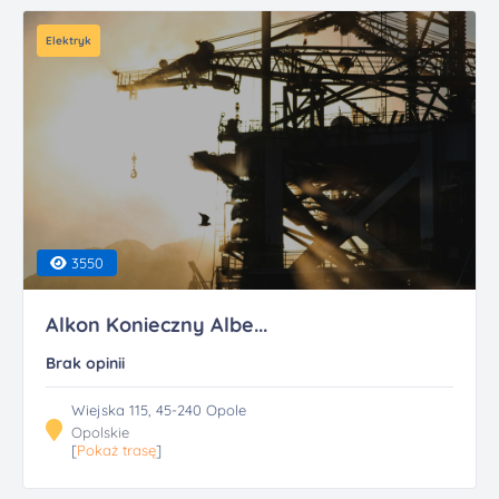
Elektryk
3550
Alkon Konieczny Albe...
Brak opinii
Wiejska 115, 45-240 Opole
Opolskie
[
Pokaż trasę
]