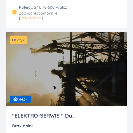
Kolejowa 11, 78-600 Wałcz
Zachodniopomorskie
[
Pokaż trasę
]
Elektryk
4437
"ELEKTRO-SERWIS " Da...
Brak opinii