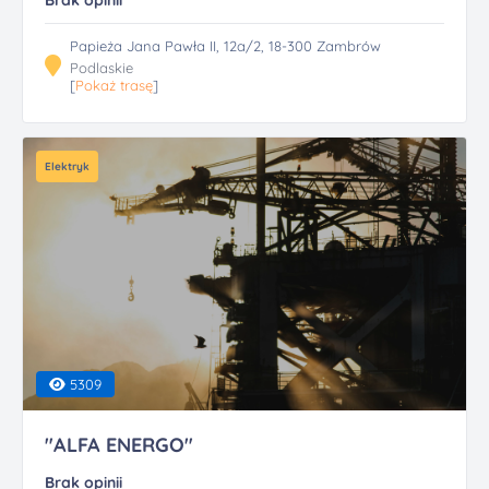
Brak opinii
Papieża Jana Pawła II, 12a/2, 18-300 Zambrów
Podlaskie
[
Pokaż trasę
]
Elektryk
5309
"ALFA ENERGO"
Brak opinii