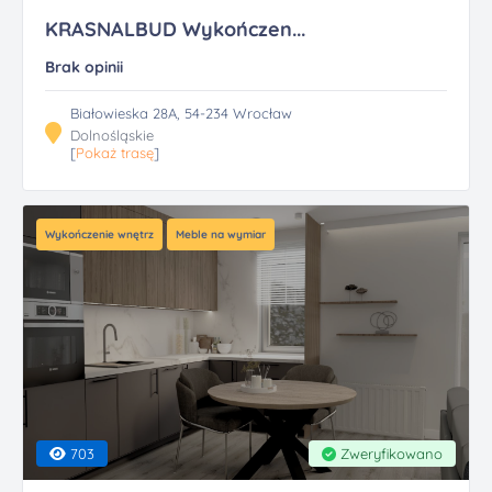
KRASNALBUD Wykończen...
Brak opinii
Białowieska 28A, 54-234 Wrocław
Dolnośląskie
[
Pokaż trasę
]
Wykończenie wnętrz
Meble na wymiar
703
Zweryfikowano