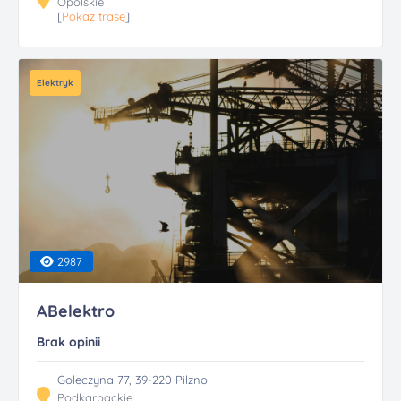
Opolskie
[
Pokaż trasę
]
Elektryk
2987
ABelektro
Brak opinii
Goleczyna 77, 39-220 Pilzno
Podkarpackie