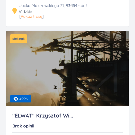
Jacka Malczewskiego 21, 93-154 Łódź
łódzkie
[
Pokaż trasę
]
Elektryk
4995
"ELWAT" Krzysztof Wi...
Brak opinii