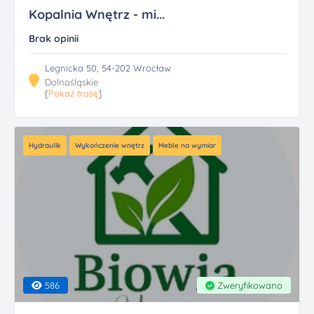
Kopalnia Wnętrz - mi...
Brak opinii
Legnicka 50, 54-202 Wrocław
Dolnośląskie
[
Pokaż trasę
]
Hydraulik
Wykończenie wnętrz
Meble na wymiar
586
Zweryfikowano