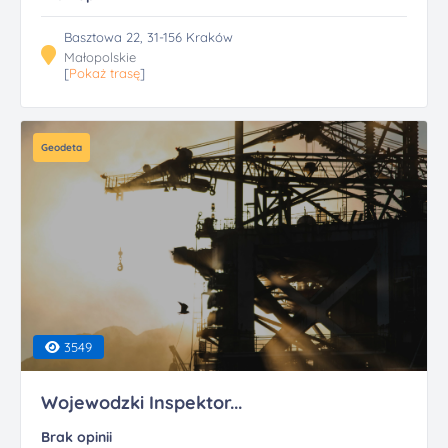
Basztowa 22, 31-156 Kraków
Małopolskie
[
Pokaż trasę
]
Geodeta
3549
Wojewodzki Inspektor...
Brak opinii