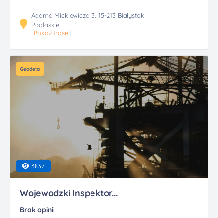
Adama Mickiewicza 3, 15-213 Białystok
Podlaskie
[
Pokaż trasę
]
Geodeta
3837
Wojewodzki Inspektor...
Brak opinii