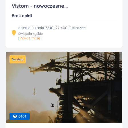
Vistom - nowoczesne...
Brak opinii
osiedle Pulanki 7/40, 27-400 Ostrówiec
świętokrzyskie
[
Pokaż trasę
]
Geodeta
6464