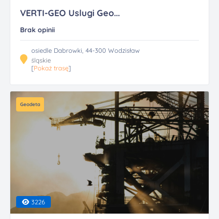
VERTI-GEO Uslugi Geo...
Brak opinii
osiedle Dabrowki, 44-300 Wodzisław
śląskie
[
Pokaż trasę
]
Geodeta
3226