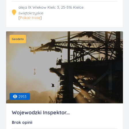
aleja IX Wiekow Kielc 3, 25-516 Kielce
świętokrzyskie
[
Pokaż trasę
]
Geodeta
2953
Wojewodzki Inspektor...
Brak opinii