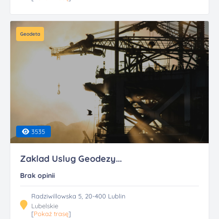
Geodeta
3535
Zaklad Uslug Geodezy...
Brak opinii
Radziwillowska 5, 20-400 Lublin
Lubelskie
[
Pokaż trasę
]