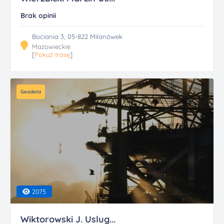
Brak opinii
Bociania 3, 05-822 Milanówek
Mazowieckie
[
Pokaż trasę
]
Geodeta
2075
Wiktorowski J. Uslug...