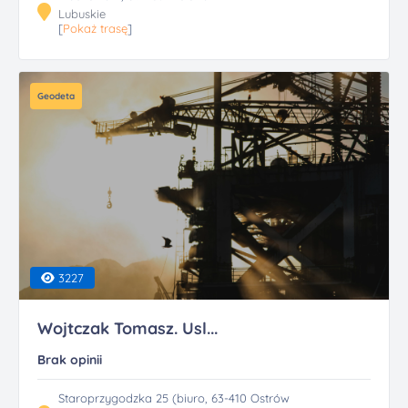
Lubuskie
[
Pokaż trasę
]
Geodeta
3227
Wojtczak Tomasz. Usl...
Brak opinii
Staroprzygodzka 25 (biuro, 63-410 Ostrów