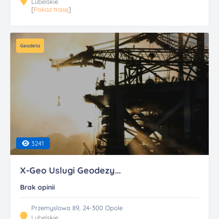
Lubelskie
[
Pokaż trasę
]
Geodeta
3241
X-Geo Uslugi Geodezy...
Brak opinii
Przemyslowa 89, 24-300 Opole
Lubelskie