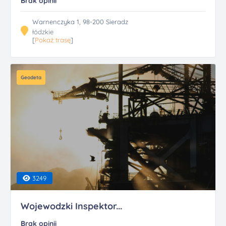
Brak opinii
Warnenczyka 1, 98-200 Sieradz
łódzkie
[
Pokaż trasę
]
Geodeta
3249
Wojewodzki Inspektor...
Brak opinii