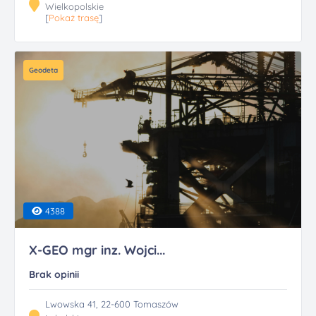
Wielkopolskie
[
Pokaż trasę
]
Geodeta
4388
X-GEO mgr inz. Wojci...
Brak opinii
Lwowska 41, 22-600 Tomaszów