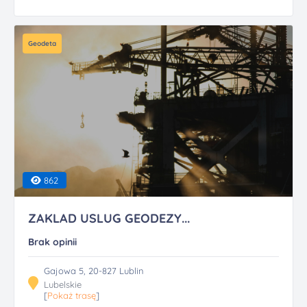
Geodeta
862
ZAKLAD USLUG GEODEZY...
Brak opinii
Gajowa 5, 20-827 Lublin
Lubelskie
[
Pokaż trasę
]