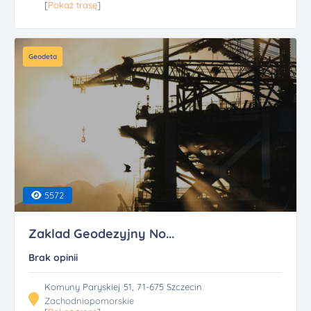
[
Pokaż trasę
]
Geodeta
5572
Zaklad Geodezyjny No...
Brak opinii
Komuny Paryskiej 51, 71-675 Szczecin
Zachodniopomorskie