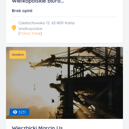
Wielkopolskie biuro...
Brak opinii
Czestochowska 12, 62-800 Kalisz
Wielkopolskie
[
Pokaż trasę
]
Geodeta
3231
Wierzbicki Marcin Us...