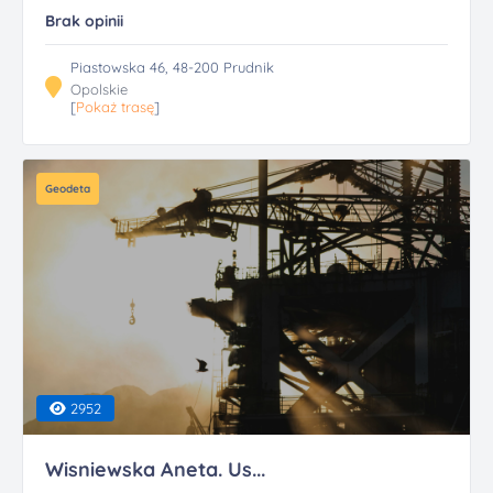
Brak opinii
Piastowska 46, 48-200 Prudnik
Opolskie
[
Pokaż trasę
]
Geodeta
2952
Wisniewska Aneta. Us...