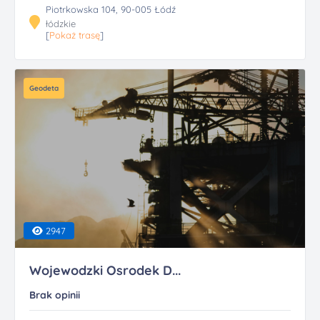
Piotrkowska 104, 90-005 Łódź
łódzkie
[
Pokaż trasę
]
Geodeta
2947
Wojewodzki Osrodek D...
Brak opinii