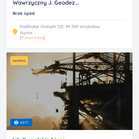
Wawrzyczny J. Geodez...
Brak opinii
Radlinskie Chalupki 153, 44-300 Wodzisław
śląskie
[
Pokaż trasę
]
Geodeta
4977