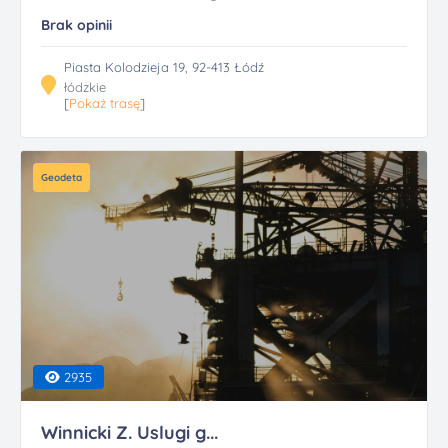
Brak opinii
Piasta Kolodzieja 19, 92-413 Łódź
łódzkie
[
Pokaż trasę
]
Geodeta
2935
Winnicki Z. Uslugi g...