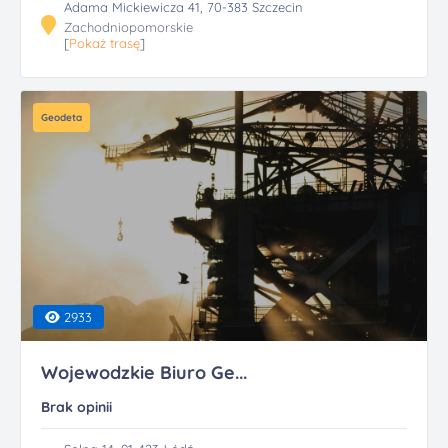
Adama Mickiewicza 41, 70-383 Szczecin
Zachodniopomorskie
[
Pokaż trasę
]
Geodeta
2933
Wojewodzkie Biuro Ge...
Brak opinii