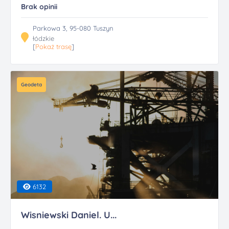
Brak opinii
Parkowa 3, 95-080 Tuszyn
łódzkie
[
Pokaż trasę
]
Geodeta
6132
Wisniewski Daniel. U...