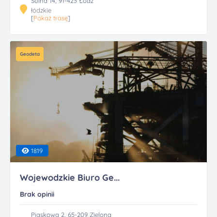
Solna 14, 91-423 Łódź
łódzkie
[
Pokaż trasę
]
Geodeta
1819
Wojewodzkie Biuro Ge...
Brak opinii
Piaskowa 2, 65-209 Zielona