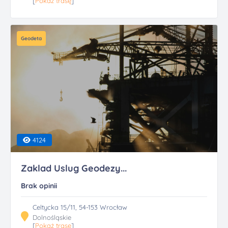
[
Pokaż trasę
]
Geodeta
4124
Zaklad Uslug Geodezy...
Brak opinii
Celtycka 15/11, 54-153 Wrocław
Dolnośląskie
[
Pokaż trasę
]