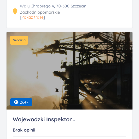
Waly Chrobrego 4, 70-500 Szczecin
Zachodniopomorskie
[
Pokaż trasę
]
Geodeta
2647
Wojewodzki Inspektor...
Brak opinii