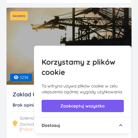
Geodeta
Korzystamy z plików
cookie
3238
Ta witryna używa plików cookie w celu
ulepszenia ogólnej wygody użytkowania.
Zaklad Uslug Geodezy...
Brak opinii
Zaakceptuj wszystko
Goleniowska 27, 70-840 Szczecin
Zachodniopomorskie
Dostosuj
[
Pokaż trasę
]