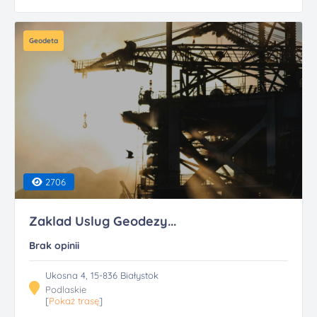
Geodeta
2706
Zaklad Uslug Geodezy...
Brak opinii
Ukosna 4, 15-836 Białystok
Podlaskie
[
Pokaż trasę
]