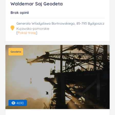
Waldemar Saj Geodeta
Brak opinii
Generala Wladyslawa Bortnowskiego, 85-793 Bydgoszcz
Kujawsko-pomorskie
[
Pokaż trasę
]
Geodeta
4690