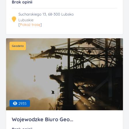
Brak opinii
Sucharskiego 13, 68-300 Lubsko
Lubuskie
[
Pokaż trasę
]
Geodeta
2935
Wojewodzke Biuro Geo...