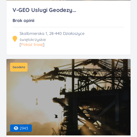
V-GEO Uslugi Geodezy...
Brak opinii
Skalbmierska 1, 28-440 Działoszyce
świętokrzyskie
[
Pokaż trasę
]
Geodeta
2943