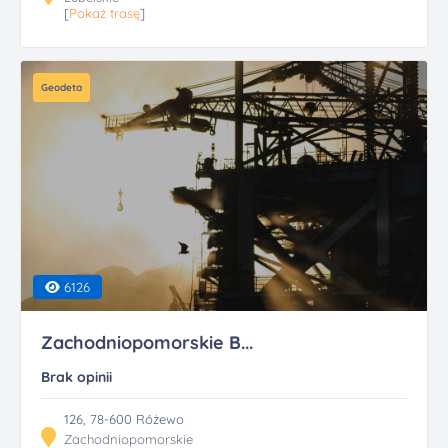
[
Pokaż trasę
]
Geodeta
6126
Zachodniopomorskie B...
Brak opinii
126, 78-600 Różewo
Zachodniopomorskie