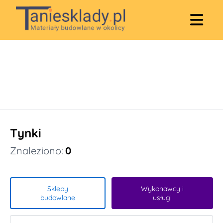
Tynki
Znaleziono:
0
Sklepy
Wykonawcy i
budowlane
usługi